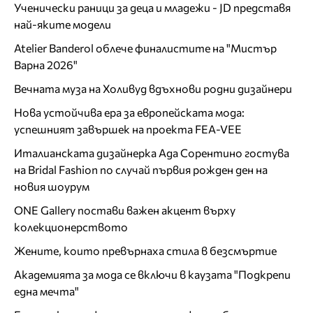
Ученически раници за деца и младежи - JD представя
най-яките модели
Atelier Banderol облече финалистите на "Мистър
Варна 2026"
Вечната муза на Холивуд вдъхнови родни дизайнери
Нова устойчива ера за европейската мода:
успешният завършек на проекта FEA-VEE
Италианската дизайнерка Ада Сорентино гостува
на Bridal Fashion по случай първия рожден ден на
новия шоурум
ONE Gallery постави важен акцент върху
колекционерството
Жените, които превърнаха стила в безсмъртие
Академията за мода се включи в каузата "Подкрепи
една мечта"