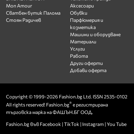
Mon Amour
Аксесоари
Сватбен бутик Палома
Обувки
Стоян Радичев
Парфюмерия и
козметика
Машини и оборудване
Материали
Услуги
Работа
Други оферти
Добави оферта
Copyright © 1999-2026 Fashion.bg Ltd. ISSN 2535-0102
®
All rights reserved! Fashion.bg
е регистрирана
търговска марка на ФАШЪН.БГ ООД.
Fashion.bg във
Facebook
|
TikTok
|
Instagram
|
You Tube