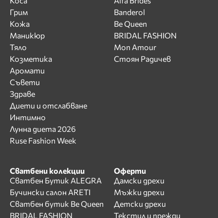
Коса
Alfa Brides
Грим
Banderol
Кожа
Be Queen
Маникюр
BRIDAL FASHION
Тяло
Mon Amour
Козметика
Стоян Радичев
Аромати
Съвети
Здраве
Диети и отслабване
Интимно
Лунна диета 2026
Ruse Fashion Week
Сватбени колекции
Оферти
Сватбен Бутик ALEGRA
Дамски дрехи
Бучински салон ARETI
Мъжки дрехи
Сватбен бутик Be Queen
Детски дрехи
BRIDAL FASHION
Текстил и прежди