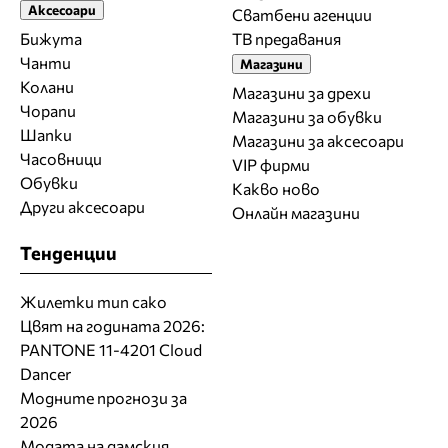
Аксесоари
Сватбени агенции
Бижута
ТВ предавания
Чанти
Магазини
Колани
Магазини за дрехи
Чорапи
Магазини за обувки
Шапки
Магазини за aксесоари
Часовници
VIP фирми
Обувки
Какво ново
Други аксесоари
Онлайн магазини
Тенденции
Жилетки тип сако
Цвят на годината 2026:
PANTONE 11-4201 Cloud
Dancer
Модните прогнози за
2026
Модата на дамския