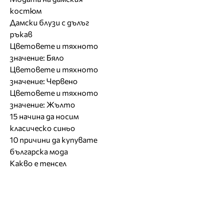
костюм
Дамски блузи с дълъг
ръкав
Цветовете и тяхното
значение: Бяло
Цветовете и тяхното
значение: Червено
Цветовете и тяхното
значение: Жълто
15 начина да носим
класическо синьо
10 причини да купувате
българска мода
Какво е тенсел