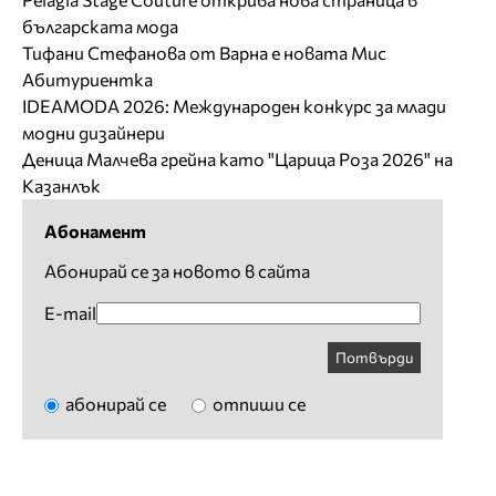
българската мода
Тифани Стефанова от Варна е новата Мис
Абитуриентка
IDEAMODA 2026: Международен конкурс за млади
модни дизайнери
Деница Малчева грейна като "Царица Роза 2026" на
Казанлък
Абонамент
Абонирай се за новото в сайта
E-mail
Потвърди
абонирай се
отпиши се