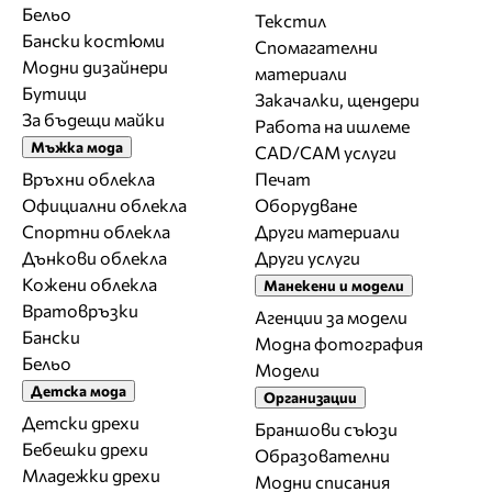
Бельо
Текстил
Бански костюми
Спомагателни
Модни дизайнери
материали
Бутици
Закачалки, щендери
За бъдещи майки
Работа на ишлеме
Мъжка мода
CAD/CAM услуги
Връхни облекла
Печат
Официални облекла
Оборудване
Спортни облекла
Други материали
Дънкови облекла
Други услуги
Кожени облекла
Манекени и модели
Вратовръзки
Агенции за модели
Бански
Модна фотография
Бельо
Модели
Детска мода
Организации
Детски дрехи
Браншови съюзи
Бебешки дрехи
Образователни
Младежки дрехи
Модни списания