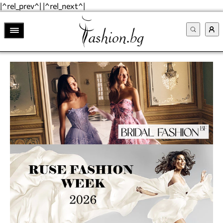
|^rel_prev^| |^rel_next^|