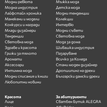
Модни ревюта
Мъжка мода
Модна индустрия
Детска мода
Лайфстайл хроника
Модни тенденции
Манекени и модели
Колекции
Конкурси и награди
Интервю
Млади дизайнери
Модни съвети
Тенденции
Световна мода
Световна мода
Мода за дома
Здраве и красота
Шивашка индустрия
Грижи за тялото
Пазаруване
Аромати
Всичко за Коледа
Аксесоари
Стани моден дизайнер
Интимна мода
Дропшипинг на дрехи
Модни списания и книги
Български дамски дрехи
Любопитни новини
Красота
За абитуриенти
Лице
Сватбен Бутик ALEGRA