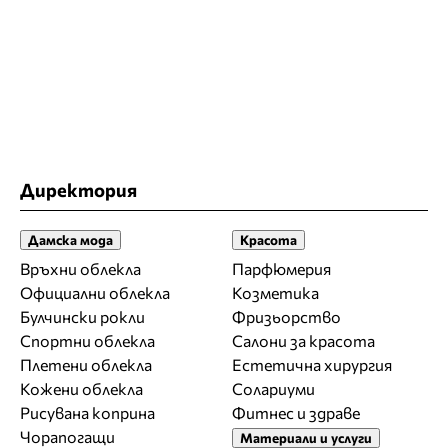
Директория
Дамска мода
Красота
Връхни облекла
Парфюмерия
Официални облекла
Козметика
Булчински рокли
Фризьорство
Спортни облекла
Салони за красота
Плетени облекла
Естетична хирургия
Кожени облекла
Солариуми
Рисувана коприна
Фитнес и здраве
Чорапогащи
Материали и услуги