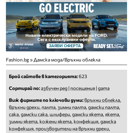
Fashion.bg
»
Дамска мода/Връхни облекла
Брой сайтове в категорията:
623
Сортирай по:
азбучен ред
|
посещения
|
дата
Виж фирмите по ключови думи:
връхни облекла
,
връхни дрехи
,
палта
,
зимни палта
,
дамски палта
,
сака
,
дамски сака
,
шлифери
,
дамски якета
,
якета
,
зимни якета
,
кожени якета
,
конфекция
,
дамска
конфекция
,
производители на връхни дрехи
,