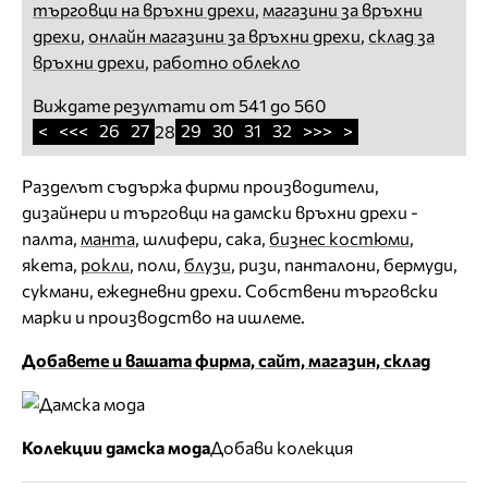
търговци на връхни дрехи
,
магазини за връхни
дрехи
,
онлайн магазини за връхни дрехи
,
склад за
връхни дрехи
,
работно облекло
Виждате резултати от 541 до 560
<
<<<
26
27
29
30
31
32
>>>
>
28
Разделът съдържа фирми производители,
дизайнери и търговци на дамски връхни дрехи -
палта,
манта
, шлифери, сака,
бизнес костюми
,
якета,
рокли
, поли,
блузи
, ризи, панталони, бермуди,
сукмани, ежедневни дрехи. Собствени търговски
марки и производство на ишлеме.
Добавете и вашата фирма, сайт, магазин, склад
Колекции дамска мода
Добави колекция