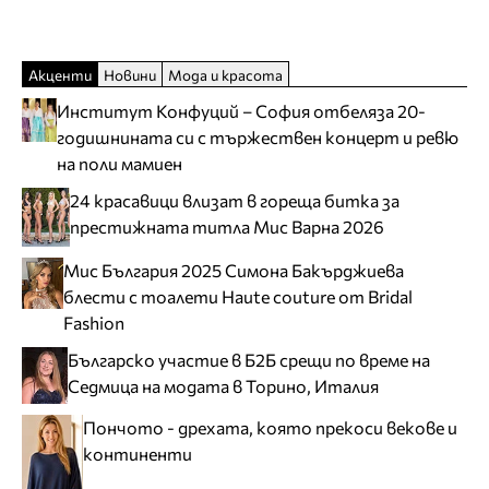
Акценти
Новини
Мода и красота
Институт Конфуций – София отбеляза 20-
годишнината си с тържествен концерт и ревю
на поли мамиен
24 красавици влизат в гореща битка за
престижната титла Мис Варна 2026
Мис България 2025 Симона Бакърджиева
блести с тоалети Haute couture от Bridal
Fashion
Българско участие в Б2Б срещи по време на
Седмица на модата в Торино, Италия
Пончото - дрехата, която прекоси векове и
континенти