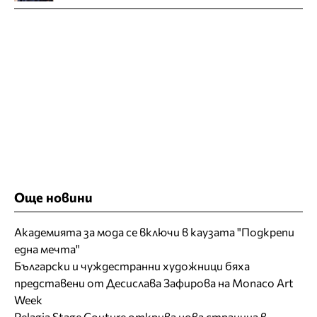
Още новини
Академията за мода се включи в каузата "Подкрепи
една мечта"
Български и чуждестранни художници бяха
представени от Десислава Зафирова на Monaco Art
Week
Pelagia Stage Couture открива нова страница в