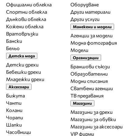
Официални облекла
Оборудване
Спортни облекла
Други материали
Дънкови облекла
Други услуги
Кожени облекла
Манекени и модели
Вратовръзки
Агенции за модели
Бански
Модна фотография
Бельо
Модели
Детска мода
Организации
Детски дрехи
Браншови съюзи
Бебешки дрехи
Образователни
Младежки дрехи
Модни списания
Аксесоари
Сватбени агенции
Бижута
ТВ предавания
Чанти
Магазини
Колани
Магазини за дрехи
Чорапи
Магазини за обувки
Шапки
Магазини за aксесоари
Часовници
VIP фирми