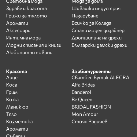
Световна мода
Мода за дома
Здраве и красота
Шивашка индустрия
Грижи за тялото
Пазаруване
Аромати
Всичко за Коледа
Аксесоари
Стани моден дизайнер
Интимна мода
Дропшипинг на дрехи
Модни списания и книги
Български дамски дрехи
Любопитни новини
Красота
За абитуриенти
Лице
Сватбен Бутик ALEGRA
Коса
Alfa Brides
Грим
Banderol
Кожа
Be Queen
Маникюр
BRIDAL FASHION
Тяло
Mon Amour
Козметика
Стоян Радичев
Аромати
Съвети