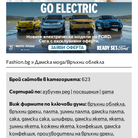
Fashion.bg
»
Дамска мода/Връхни облекла
Брой сайтове в категорията:
623
Сортирай по:
азбучен ред
|
посещения
|
дата
Виж фирмите по ключови думи:
връхни облекла
,
връхни дрехи
,
палта
,
зимни палта
,
дамски палта
,
сака
,
дамски сака
,
шлифери
,
дамски якета
,
якета
,
зимни якета
,
кожени якета
,
конфекция
,
дамска
конфекция
,
производители на връхни дрехи
,