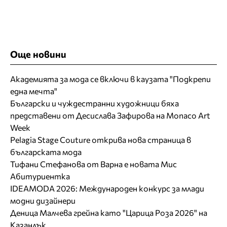
Още новини
Академията за мода се включи в каузата "Подкрепи
една мечта"
Български и чуждестранни художници бяха
представени от Десислава Зафирова на Monaco Art
Week
Pelagia Stage Couture открива нова страница в
българската мода
Тифани Стефанова от Варна е новата Мис
Абитуриентка
IDEAMODA 2026: Международен конкурс за млади
модни дизайнери
Деница Малчева грейна като "Царица Роза 2026" на
Казанлък