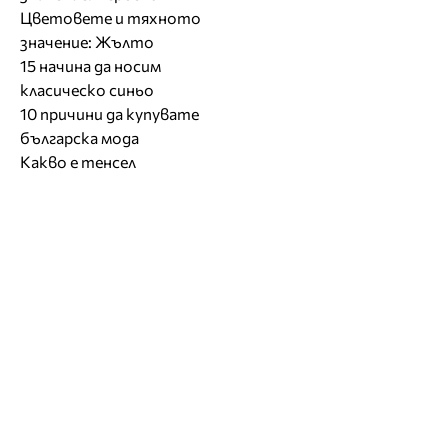
Цветовете и тяхното
значение: Жълто
15 начина да носим
класическо синьо
10 причини да купувате
българска мода
Какво е тенсел