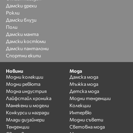
Дамски дрехи
Рокли
Дамски блузи
Поли
Дамски манта
Дамски костюми
Дамски панталони
Спортни екипи
Новини
Мода
Модни колекции
Дамска мода
Модни ревюта
Мъжка мода
Модна индустрия
Детска мода
Лайфстайл хроника
Модни тенденции
Манекени и модели
Колекции
Конкурси и награди
Интервю
Млади дизайнери
Модни съвети
Тенденции
Световна мода