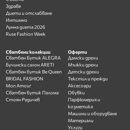
Здраве
Диети и отслабване
Интимно
Лунна диета 2026
Ruse Fashion Week
Сватбени колекции
Оферти
Сватбен Бутик ALEGRA
Дамски дрехи
Бучински салон ARETI
Мъжки дрехи
Сватбен бутик Be Queen
Детски дрехи
BRIDAL FASHION
Текстил и прежди
Mon Amour
Аксесоари
Сватбен бутик Палома
Обувки
Стоян Радичев
Парфюмерия и
козметика
Машини и оборудване
Материали
Услуги