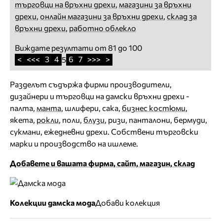
търговци на връхни дрехи
,
магазини за връхни
дрехи
,
онлайн магазини за връхни дрехи
,
склад за
връхни дрехи
,
работно облекло
Виждате резултати от 81 до 100
<
<<<
3
4
6
7
>>>
>
5
Разделът съдържа фирми производители,
дизайнери и търговци на дамски връхни дрехи -
палта,
манта
, шлифери, сака,
бизнес костюми
,
якета,
рокли
, поли,
блузи
, ризи, панталони, бермуди,
сукмани, ежедневни дрехи. Собствени търговски
марки и производство на ишлеме.
Добавете и вашата фирма, сайт, магазин, склад
Колекции дамска мода
Добави колекция