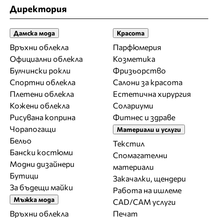
Директория
Дамска мода
Красота
Връхни облекла
Парфюмерия
Официални облекла
Козметика
Булчински рокли
Фризьорство
Спортни облекла
Салони за красота
Плетени облекла
Естетична хирургия
Кожени облекла
Солариуми
Рисувана коприна
Фитнес и здраве
Чорапогащи
Материали и услуги
Бельо
Текстил
Бански костюми
Спомагателни
Модни дизайнери
материали
Бутици
Закачалки, щендери
За бъдещи майки
Работа на ишлеме
Мъжка мода
CAD/CAM услуги
Връхни облекла
Печат