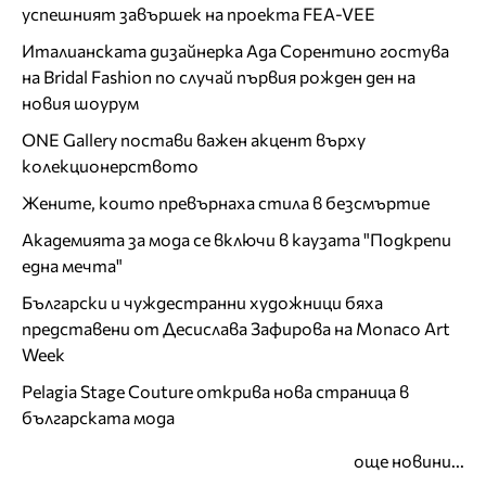
успешният завършек на проекта FEA-VEE
Италианската дизайнерка Ада Сорентино гостува
на Bridal Fashion по случай първия рожден ден на
новия шоурум
ONE Gallery постави важен акцент върху
колекционерството
Жените, които превърнаха стила в безсмъртие
Академията за мода се включи в каузата "Подкрепи
една мечта"
Български и чуждестранни художници бяха
представени от Десислава Зафирова на Monaco Art
Week
Pelagia Stage Couture открива нова страница в
българската мода
още новини...