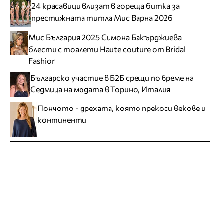
24 красавици влизат в гореща битка за
престижната титла Мис Варна 2026
Мис България 2025 Симона Бакърджиева
блести с тоалети Haute couture от Bridal
Fashion
Българско участие в Б2Б срещи по време на
Седмица на модата в Торино, Италия
Пончото - дрехата, която прекоси векове и
континенти