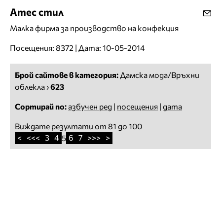
Атес стил
Малка фирма за производство на конфекция
Посещения: 8372 | Дата: 10-05-2014
Брой сайтове в категория:
Дамска мода/Връхни
облекла
›
623
Сортирай по:
азбучен ред
|
посещения
|
дата
Виждате резултати от 81 до 100
<
<<<
3
4
6
7
>>>
>
5