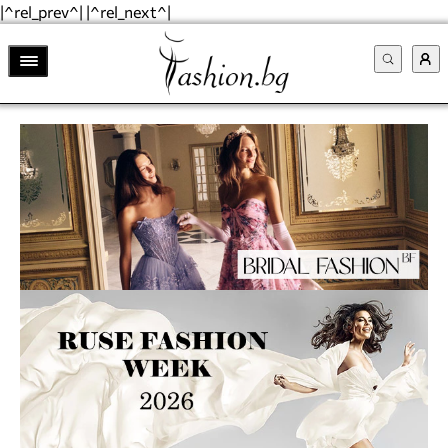
|^rel_prev^| |^rel_next^|