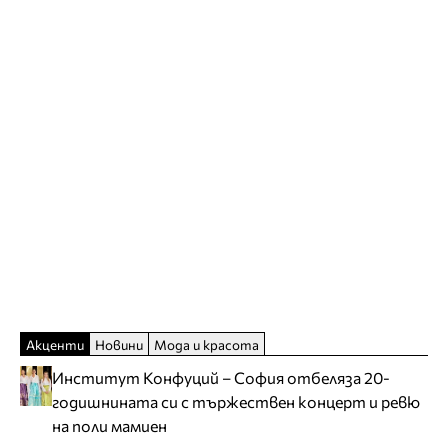
Акценти
Новини
Мода и красота
Институт Конфуций – София отбеляза 20-
годишнината си с тържествен концерт и ревю
на поли мамиен