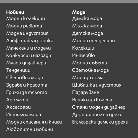
Новини
Мода
Модни колекции
Дамска мода
Модни ревюта
Мъжка мода
Модна индустрия
Детска мода
Лайфстайл хроника
Модни тенденции
Манекени и модели
Колекции
Конкурси и награди
Интервю
Млади дизайнери
Модни съвети
Тенденции
Световна мода
Световна мода
Мода за дома
Здраве и красота
Шивашка индустрия
Грижи за тялото
Пазаруване
Аромати
Всичко за Коледа
Аксесоари
Стани моден дизайнер
Интимна мода
Дропшипинг на дрехи
Модни списания и книги
Български дамски дрехи
Любопитни новини