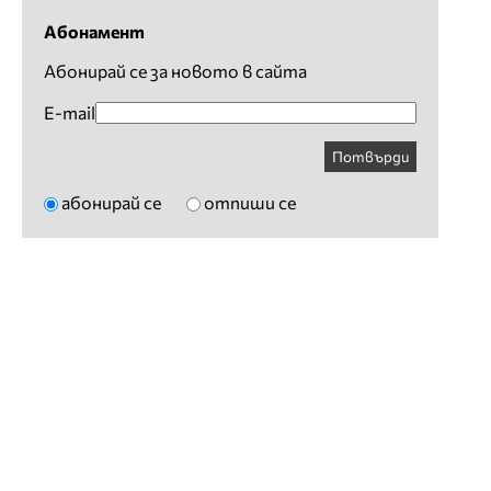
Абонамент
Абонирай се за новото в сайта
E-mail
Потвърди
абонирай се
отпиши се