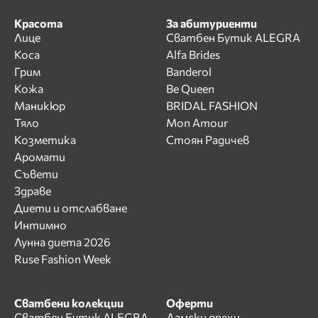
Красота
За абитуриенти
Лице
Сватбен Бутик ALEGRA
Коса
Alfa Brides
Грим
Banderol
Кожа
Be Queen
Маникюр
BRIDAL FASHION
Тяло
Mon Amour
Козметика
Стоян Радичев
Аромати
Съвети
Здраве
Диети и отслабване
Интимно
Лунна диета 2026
Ruse Fashion Week
Сватбени колекции
Оферти
Сватбен Бутик ALEGRA
Дамски дрехи