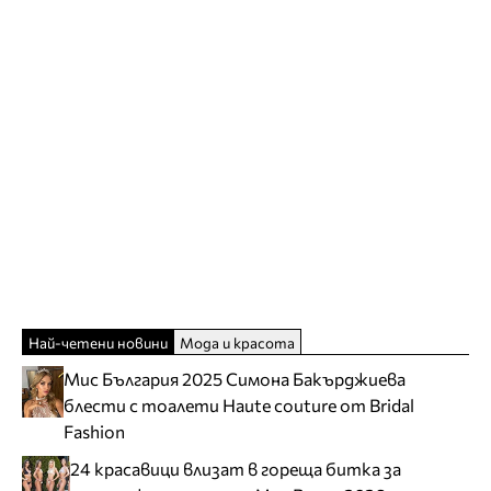
Най-четени новини
Мода и красота
Мис България 2025 Симона Бакърджиева
блести с тоалети Haute couture от Bridal
Fashion
24 красавици влизат в гореща битка за