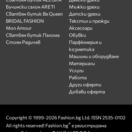
Бучински салон ARETI
Мъжки дрехи
Сватбен бутик Be Queen
Детски дрехи
BRIDAL FASHION
Текстил и прежди
Mon Amour
Аксесоари
Сватбен бутик Палома
Обувки
Стоян Радичев
Парфюмерия и
козметика
Машини и оборудване
Материали
Услуги
Работа
Други оферти
Добави оферта
Copyright © 1999-2026 Fashion.bg Ltd. ISSN 2535-0102
®
All rights reserved! Fashion.bg
е регистрирана