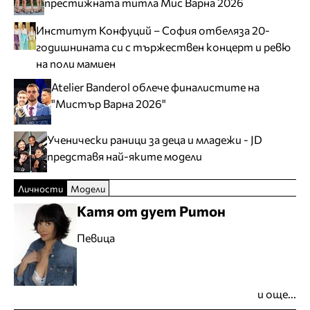
престижната титла Мис Варна 2026
Институт Конфуций – София отбеляза 20-
годишнината си с тържествен концерт и ревю
на поли мамиен
Atelier Banderol облече финалистите на
"Мистър Варна 2026"
Ученически раници за деца и младежи - JD
представя най-яките модели
Личности
Модели
Катя от дует Ритон
Певица
и още...