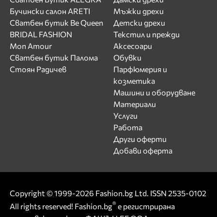
Бучински салон ARETI
Мъжки дрехи
Сватбен бутик Be Queen
Детски дрехи
BRIDAL FASHION
Текстил и прежди
Mon Amour
Аксесоари
Сватбен бутик Палома
Обувки
Стоян Радичев
Парфюмерия и
козметика
Машини и оборудване
Материали
Услуги
Работа
Други оферти
Добави оферта
Copyright © 1999-2026 Fashion.bg Ltd. ISSN 2535-0102
®
All rights reserved! Fashion.bg
е регистрирана