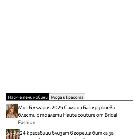
Най-четени новини
Мода и красота
Мис България 2025 Симона Бакърджиева
блести с тоалети Haute couture от Bridal
Fashion
24 красавици влизат в гореща битка за