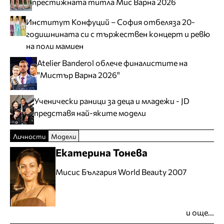
престижната титла Мис Варна 2026
Институт Конфуций – София отбеляза 20-
годишнината си с тържествен концерт и ревю
на поли мамиен
Atelier Banderol облече финалистите на
"Мистър Варна 2026"
Ученически раници за деца и младежи - JD
представя най-яките модели
Личности
Модели
Екатерина Тонева
Мисис България World Beauty 2007
и още...