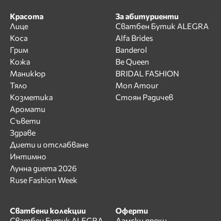
Красота
За абитуриенти
Лице
Сватбен Бутик ALEGRA
Коса
Alfa Brides
Грим
Banderol
Кожа
Be Queen
Маникюр
BRIDAL FASHION
Тяло
Mon Amour
Козметика
Стоян Радичев
Аромати
Съвети
Здраве
Диети и отслабване
Интимно
Лунна диета 2026
Ruse Fashion Week
Сватбени колекции
Оферти
Сватбен Бутик ALEGRA
Дамски дрехи