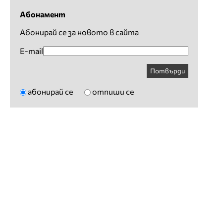
Абонамент
Абонирай се за новото в сайта
E-mail
Потвърди
абонирай се
отпиши се