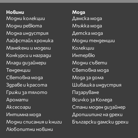
Новини
Мода
Модни колекции
Дамска мода
Модни ревюта
Мъжка мода
Модна индустрия
Детска мода
Лайфстайл хроника
Модни тенденции
Манекени и модели
Колекции
Конкурси и награди
Интервю
Млади дизайнери
Модни съвети
Тенденции
Световна мода
Световна мода
Мода за дома
Здраве и красота
Шивашка индустрия
Грижи за тялото
Пазаруване
Аромати
Всичко за Коледа
Аксесоари
Стани моден дизайнер
Интимна мода
Дропшипинг на дрехи
Модни списания и книги
Български дамски дрехи
Любопитни новини