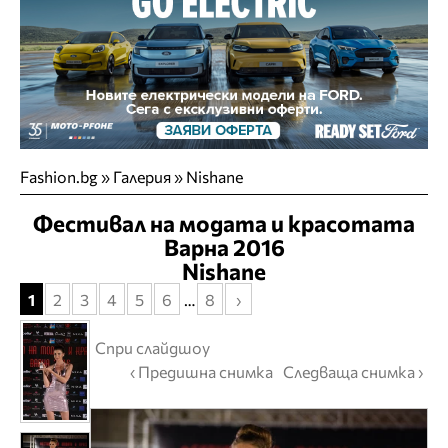
Fashion.bg
»
Галерия
» Nishane
Фестивал на модата и красотата
Варна 2016
Nishane
1
2
3
4
5
6
…
8
›
Спри слайдшоу
‹ Предишна снимка
Следваща снимка ›