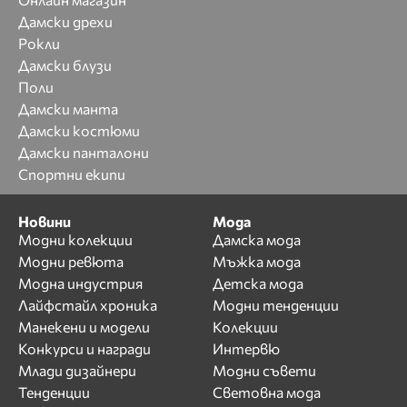
Дамски дрехи
Рокли
Дамски блузи
Поли
Дамски манта
Дамски костюми
Дамски панталони
Спортни екипи
Новини
Мода
Модни колекции
Дамска мода
Модни ревюта
Мъжка мода
Модна индустрия
Детска мода
Лайфстайл хроника
Модни тенденции
Манекени и модели
Колекции
Конкурси и награди
Интервю
Млади дизайнери
Модни съвети
Тенденции
Световна мода