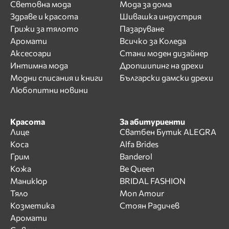
Световна мода
Мода за дома
Здраве и красота
Шивашка индустрия
Грижи за тялото
Пазаруване
Аромати
Всичко за Коледа
Аксесоари
Стани моден дизайнер
Интимна мода
Дропшипинг на дрехи
Модни списания и книги
Български дамски дрехи
Любопитни новини
Красота
За абитуриенти
Лице
Сватбен Бутик ALEGRA
Коса
Alfa Brides
Грим
Banderol
Кожа
Be Queen
Маникюр
BRIDAL FASHION
Тяло
Mon Amour
Козметика
Стоян Радичев
Аромати