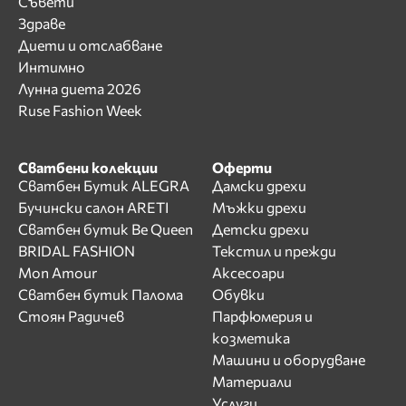
Съвети
Здраве
Диети и отслабване
Интимно
Лунна диета 2026
Ruse Fashion Week
Сватбени колекции
Оферти
Сватбен Бутик ALEGRA
Дамски дрехи
Бучински салон ARETI
Мъжки дрехи
Сватбен бутик Be Queen
Детски дрехи
BRIDAL FASHION
Текстил и прежди
Mon Amour
Аксесоари
Сватбен бутик Палома
Обувки
Стоян Радичев
Парфюмерия и
козметика
Машини и оборудване
Материали
Услуги