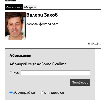
Личности
Модели
Валери Захов
Моден фотограф
и още...
Абонамент
Абонирай се за новото в сайта
E-mail
Потвърди
абонирай се
отпиши се