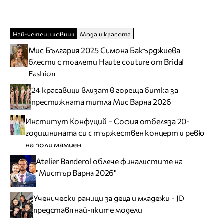
Най-четени новини
Мода и красота
Мис България 2025 Симона Бакърджиева
блести с тоалети Haute couture от Bridal
Fashion
24 красавици влизат в гореща битка за
престижната титла Мис Варна 2026
Институт Конфуций – София отбеляза 20-
годишнината си с тържествен концерт и ревю
на поли мамиен
Atelier Banderol облече финалистите на
"Мистър Варна 2026"
Ученически раници за деца и младежи - JD
представя най-яките модели