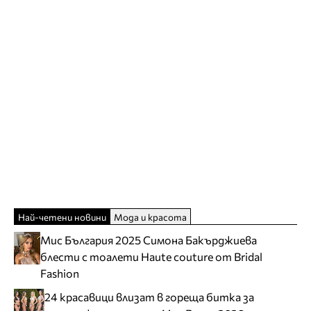
Най-четени новини
Мода и красота
Мис България 2025 Симона Бакърджиева
блести с тоалети Haute couture от Bridal
Fashion
24 красавици влизат в гореща битка за