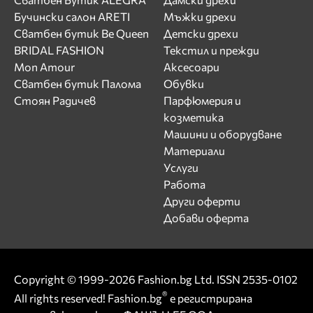
Бучински салон ARETI
Мъжки дрехи
Сватбен бутик Be Queen
Детски дрехи
BRIDAL FASHION
Текстил и прежди
Mon Amour
Аксесоари
Сватбен бутик Палома
Обувки
Стоян Радичев
Парфюмерия и
козметика
Машини и оборудване
Материали
Услуги
Работа
Други оферти
Добави оферта
Copyright © 1999-2026 Fashion.bg Ltd. ISSN 2535-0102
®
All rights reserved! Fashion.bg
е регистрирана