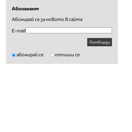
Абонамент
Абонирай се за новото в сайта
E-mail
Потвърди
абонирай се
отпиши се