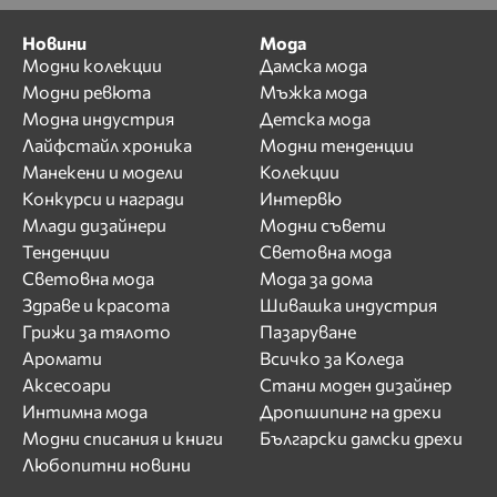
Новини
Мода
Модни колекции
Дамска мода
Модни ревюта
Мъжка мода
Модна индустрия
Детска мода
Лайфстайл хроника
Модни тенденции
Манекени и модели
Колекции
Конкурси и награди
Интервю
Млади дизайнери
Модни съвети
Тенденции
Световна мода
Световна мода
Мода за дома
Здраве и красота
Шивашка индустрия
Грижи за тялото
Пазаруване
Аромати
Всичко за Коледа
Аксесоари
Стани моден дизайнер
Интимна мода
Дропшипинг на дрехи
Модни списания и книги
Български дамски дрехи
Любопитни новини