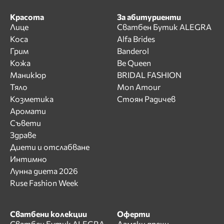
Красота
За абитуриенти
Лице
Сватбен Бутик ALEGRA
Коса
Alfa Brides
Грим
Banderol
Кожа
Be Queen
Маникюр
BRIDAL FASHION
Тяло
Mon Amour
Козметика
Стоян Радичев
Аромати
Съвети
Здраве
Диети и отслабване
Интимно
Лунна диета 2026
Ruse Fashion Week
Сватбени колекции
Оферти
Сватбен Бутик ALEGRA
Дамски дрехи