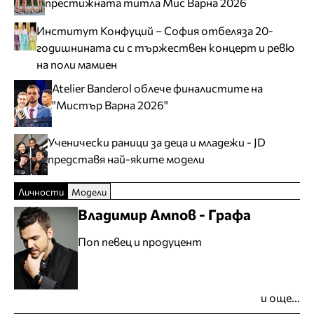
престижната титла Мис Варна 2026
Институт Конфуций – София отбеляза 20-
годишнината си с тържествен концерт и ревю
на поли мамиен
Atelier Banderol облече финалистите на
"Мистър Варна 2026"
Ученически раници за деца и младежи - JD
представя най-яките модели
Личности
Модели
Владимир Ампов - Графа
Поп певец и продуцент
и още...