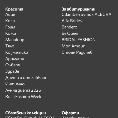
Красота
За абитуриенти
Лице
Сватбен Бутик ALEGRA
Коса
Alfa Brides
Грим
Banderol
Кожа
Be Queen
Маникюр
BRIDAL FASHION
Тяло
Mon Amour
Козметика
Стоян Радичев
Аромати
Съвети
Здраве
Диети и отслабване
Интимно
Лунна диета 2026
Ruse Fashion Week
Сватбени колекции
Оферти
Сватбен Бутик ALEGRA
Дамски дрехи