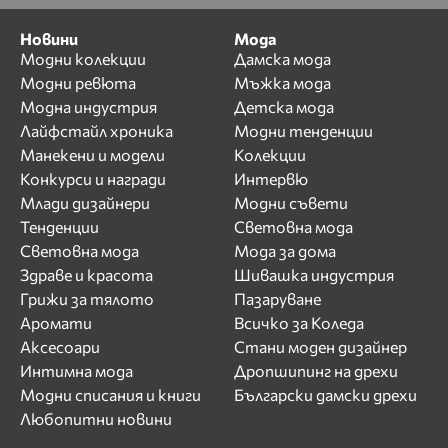
Новини
Мода
Модни колекции
Дамска мода
Модни ревюта
Мъжка мода
Модна индустрия
Детска мода
Лайфстайл хроника
Модни тенденции
Манекени и модели
Колекции
Конкурси и награди
Интервю
Млади дизайнери
Модни съвети
Тенденции
Световна мода
Световна мода
Мода за дома
Здраве и красота
Шивашка индустрия
Грижи за тялото
Пазаруване
Аромати
Всичко за Коледа
Аксесоари
Стани моден дизайнер
Интимна мода
Дропшипинг на дрехи
Модни списания и книги
Български дамски дрехи
Любопитни новини