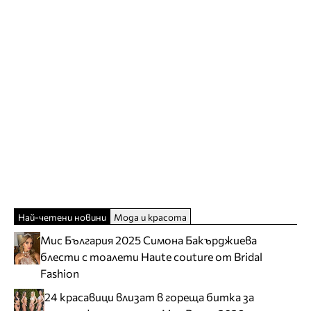
Най-четени новини
Мода и красота
Мис България 2025 Симона Бакърджиева
блести с тоалети Haute couture от Bridal
Fashion
24 красавици влизат в гореща битка за