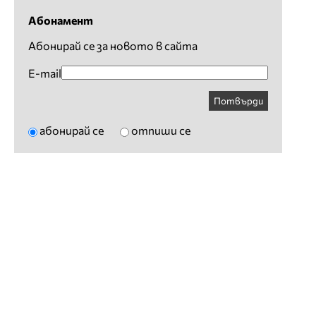
Абонамент
Абонирай се за новото в сайта
E-mail
Потвърди
абонирай се
отпиши се