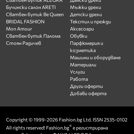
Бучински салон ARETI
Мъжки дрехи
Сватбен бутик Be Queen
Детски дрехи
BRIDAL FASHION
Текстил и прежди
Mon Amour
Аксесоари
Сватбен бутик Палома
Обувки
Стоян Радичев
Парфюмерия и
козметика
Машини и оборудване
Материали
Услуги
Работа
Други оферти
Добави оферта
Copyright © 1999-2026 Fashion.bg Ltd. ISSN 2535-0102
®
All rights reserved! Fashion.bg
е регистрирана