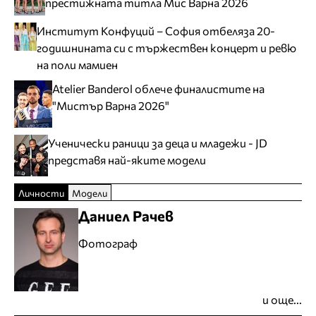
престижната титла Мис Варна 2026
Институт Конфуций – София отбеляза 20-
годишнината си с тържествен концерт и ревю
на поли мамиен
Atelier Banderol облече финалистите на
"Мистър Варна 2026"
Ученически раници за деца и младежи - JD
представя най-яките модели
Личности
Модели
Даниел Рачев
Фотограф
и още...