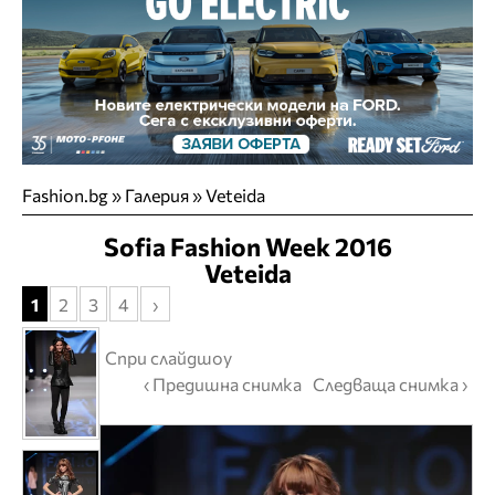
Fashion.bg
»
Галерия
» Veteida
Sofia Fashion Week 2016
Veteida
1
2
3
4
›
Спри слайдшоу
‹ Предишна снимка
Следваща снимка ›