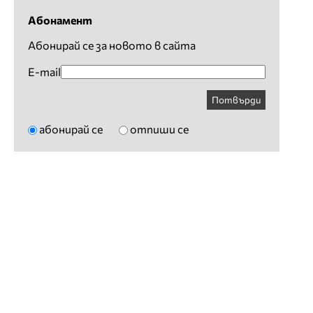
Абонамент
Абонирай се за новото в сайта
E-mail
Потвърди
абонирай се
отпиши се