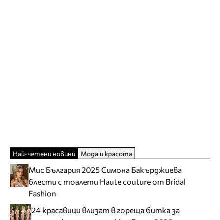
Най-четени новини
Мода и красота
Мис България 2025 Симона Бакърджиева
блести с тоалети Haute couture от Bridal
Fashion
24 красавици влизат в гореща битка за