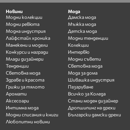
Новини
Мода
Модни колекции
Дамска мода
Модни ревюта
Мъжка мода
Модна индустрия
Детска мода
Лайфстайл хроника
Модни тенденции
Манекени и модели
Колекции
Конкурси и награди
Интервю
Млади дизайнери
Модни съвети
Тенденции
Световна мода
Световна мода
Мода за дома
Здраве и красота
Шивашка индустрия
Грижи за тялото
Пазаруване
Аромати
Всичко за Коледа
Аксесоари
Стани моден дизайнер
Интимна мода
Дропшипинг на дрехи
Модни списания и книги
Български дамски дрехи
Любопитни новини