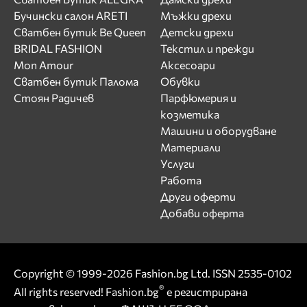
Бучински салон ARETI
Мъжки дрехи
Сватбен бутик Be Queen
Детски дрехи
BRIDAL FASHION
Текстил и прежди
Mon Amour
Аксесоари
Сватбен бутик Палома
Обувки
Стоян Радичев
Парфюмерия и
козметика
Машини и оборудване
Материали
Услуги
Работа
Други оферти
Добави оферта
Copyright © 1999-2026 Fashion.bg Ltd. ISSN 2535-0102
®
All rights reserved! Fashion.bg
е регистрирана