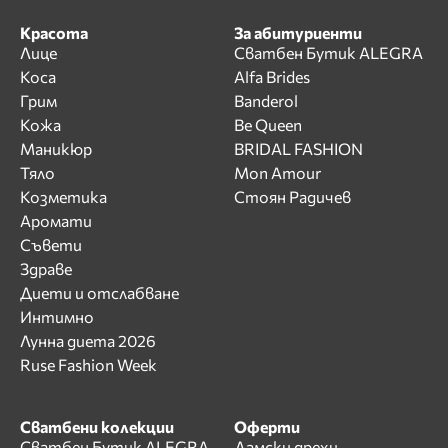
Красота
За абитуриенти
Лице
Сватбен Бутик ALEGRA
Коса
Alfa Brides
Грим
Banderol
Кожа
Be Queen
Маникюр
BRIDAL FASHION
Тяло
Mon Amour
Козметика
Стоян Радичев
Аромати
Съвети
Здраве
Диети и отслабване
Интимно
Лунна диета 2026
Ruse Fashion Week
Сватбени колекции
Оферти
Сватбен Бутик ALEGRA
Дамски дрехи