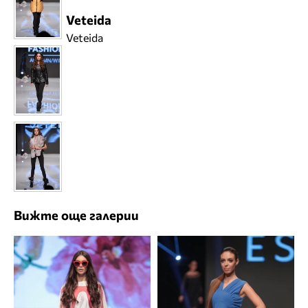
Veteida
Veteida
Вижте още галерии