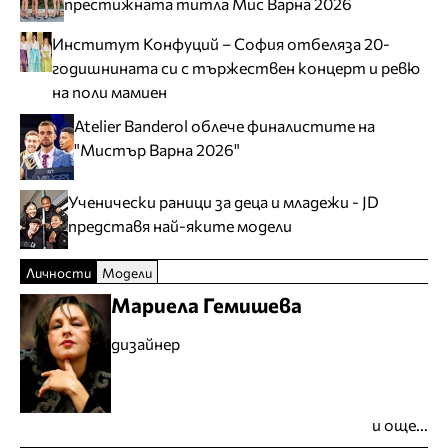
престижната титла Мис Варна 2026
Институт Конфуций – София отбеляза 20-
годишнината си с тържествен концерт и ревю
на поли мамиен
Atelier Banderol облече финалистите на
"Мистър Варна 2026"
Ученически раници за деца и младежи - JD
представя най-яките модели
Личности
Модели
Мариела Гемишева
дизайнер
и още...