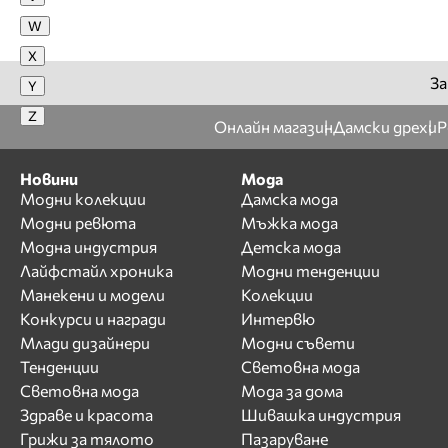
Illumminee
W
Ivan Donev
X
Ivanka Hristova
За
Y
Ixtys
Z
Онлайн магазин
Дамски дрехи
Р
J
Jana Jekova
Новини
Мода
Модни колекции
Дамска мода
Jana Kodjangiulova
Модни ревюта
Мъжка мода
Jeni Style
Модна индустрия
Детска мода
Jovani
Лайфстайл хроника
Модни тенденции
K
Манекени и модели
Колекции
Конкурси и награди
Интервю
Karen Millen
Млади дизайнери
Модни съвети
KWIAT
Тенденции
Световна мода
L
Световна мода
Мода за дома
La Cle
Здраве и красота
Шивашка индустрия
Грижи за тялото
Пазаруване
La Foi