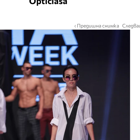
Opticlasa
‹ Предишна снимка
Следва