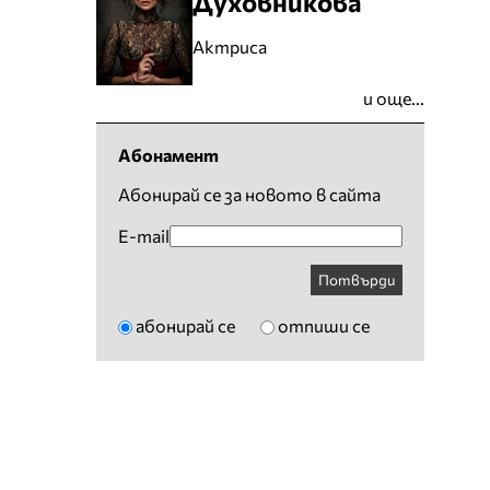
Духовникова
Актриса
и още...
Абонамент
Абонирай се за новото в сайта
E-mail
Потвърди
абонирай се
отпиши се