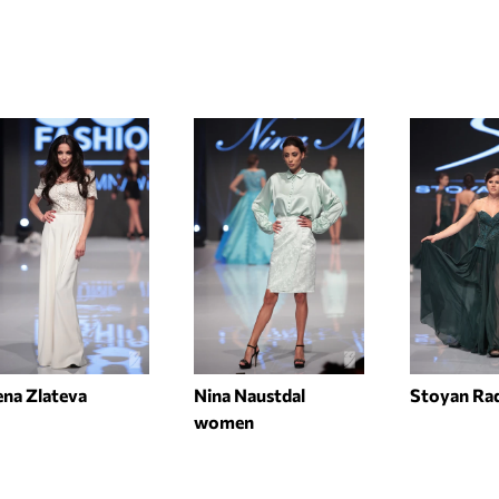
ena Zlateva
Nina Naustdal
Stoyan Ra
women