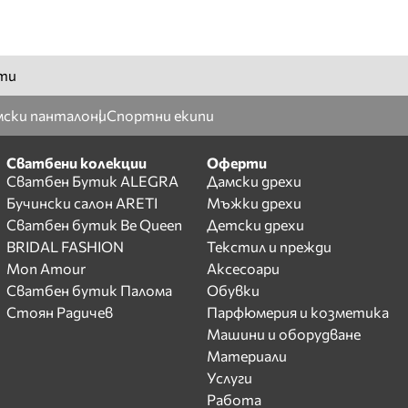
ти
ски панталони
Спортни екипи
Сватбени колекции
Оферти
Сватбен Бутик ALEGRA
Дамски дрехи
Бучински салон ARETI
Мъжки дрехи
Сватбен бутик Be Queen
Детски дрехи
BRIDAL FASHION
Текстил и прежди
Mon Amour
Аксесоари
Сватбен бутик Палома
Обувки
Стоян Радичев
Парфюмерия и козметика
Машини и оборудване
Материали
Услуги
Работа