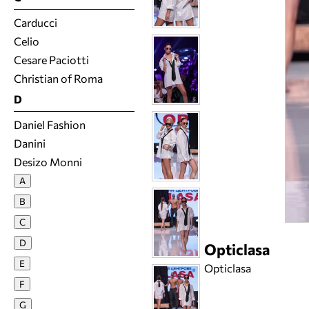
Carducci
Celio
Cesare Paciotti
Christian of Roma
D
Daniel Fashion
Danini
Desizo Monni
Dirk Bikemberds
A
Donitas
B
DQueen
C
Dress Stylishly
D
Opticlasa
E
E
Opticlasa
Elena Zlateva
F
Enigma
G