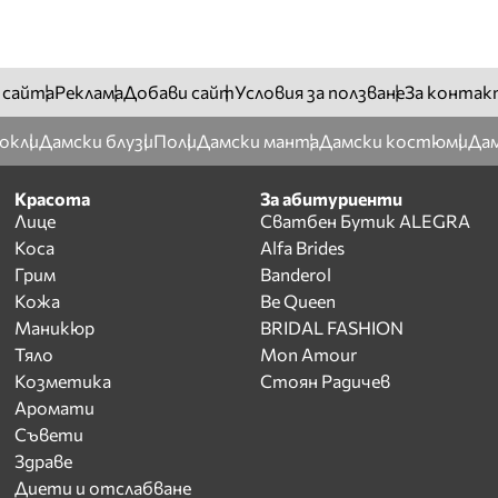
 сайта
Реклама
Добави сайт
Условия за ползване
За контак
окли
Дамски блузи
Поли
Дамски манта
Дамски костюми
Дам
Красота
За абитуриенти
Лице
Сватбен Бутик ALEGRA
Коса
Alfa Brides
Грим
Banderol
Кожа
Be Queen
Маникюр
BRIDAL FASHION
Тяло
Mon Amour
Козметика
Стоян Радичев
Аромати
Съвети
Здраве
Диети и отслабване