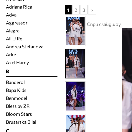
Adriana Rica
1
2
3
›
Adva
Aggressor
Спри слайдшоу
Alegra
All U Re
Andrea Stefanova
Arke
Axel Hardy
B
Banderol
Bapa Kids
Benmodel
Bless by ZR
Bloom Stars
Brusarska Bilal
C