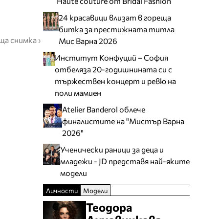
Haute couture от Bridal Fashion
24 красавици влизат в гореща
битка за престижната титла
ща снимка ›
Мис Варна 2026
Институт Конфуций – София
отбеляза 20-годишнината си с
тържествен концерт и ревю на
поли мамиен
Atelier Banderol облече
финалистите на "Мистър Варна
2026"
Ученически раници за деца и
младежи - JD представя най-яките
модели
Личности
Модели
Теодора