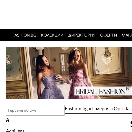
FASHION.BG
КОЛЕКЦИИ
ДИРЕКТОРИЯ
ОФЕРТИ
МАГ
Fashion.bg
»
Галерия
» Opticlas
A
Achilleas