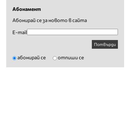
Абонамент
Абонирай се за новото в сайта
E-mail
Потвърди
абонирай се
отпиши се