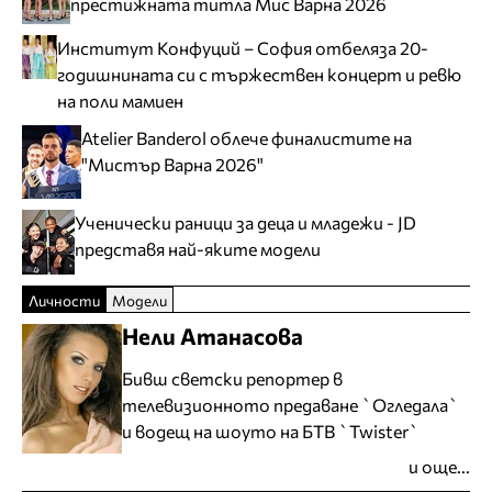
престижната титла Мис Варна 2026
Институт Конфуций – София отбеляза 20-
годишнината си с тържествен концерт и ревю
на поли мамиен
Atelier Banderol облече финалистите на
"Мистър Варна 2026"
Ученически раници за деца и младежи - JD
представя най-яките модели
Личности
Модели
Нели Атанасова
Бивш светски репортер в
телевизионното предаване `Огледала`
и водещ на шоуто на БТВ `Twister`
и още...