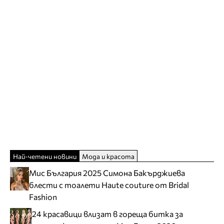
Най-четени новини
Мода и красота
Мис България 2025 Симона Бакърджиева
блести с тоалети Haute couture от Bridal
Fashion
24 красавици влизат в гореща битка за