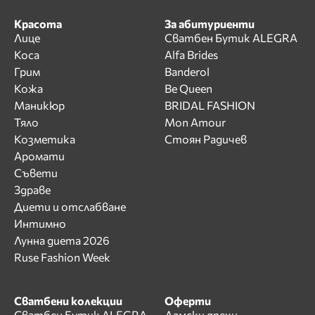
Красота
За абитуриенти
Лице
Сватбен Бутик ALEGRA
Коса
Alfa Brides
Грим
Banderol
Кожа
Be Queen
Маникюр
BRIDAL FASHION
Тяло
Mon Amour
Козметика
Стоян Радичев
Аромати
Съвети
Здраве
Диети и отслабване
Интимно
Лунна диета 2026
Ruse Fashion Week
Сватбени колекции
Оферти
Сватбен Бутик ALEGRA
Дамски дрехи