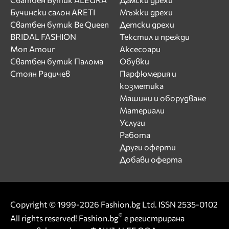
Бучински салон ARETI
Мъжки дрехи
Сватбен бутик Be Queen
Детски дрехи
BRIDAL FASHION
Текстил и прежди
Mon Amour
Аксесоари
Сватбен бутик Палома
Обувки
Стоян Радичев
Парфюмерия и
козметика
Машини и оборудване
Материали
Услуги
Работа
Други оферти
Добави оферта
Copyright © 1999-2026 Fashion.bg Ltd. ISSN 2535-0102
®
All rights reserved! Fashion.bg
е регистрирана