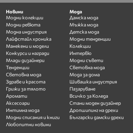
Новини
Мода
Модни колекции
Дамска мода
Модни ревюта
Мъжка мода
Модна индустрия
Детска мода
Лайфстайл хроника
Модни тенденции
Манекени и модели
Колекции
Конкурси и награди
Интервю
Млади дизайнери
Модни съвети
Тенденции
Световна мода
Световна мода
Мода за дома
Здраве и красота
Шивашка индустрия
Грижи за тялото
Пазаруване
Аромати
Всичко за Коледа
Аксесоари
Стани моден дизайнер
Интимна мода
Дропшипинг на дрехи
Модни списания и книги
Български дамски дрехи
Любопитни новини