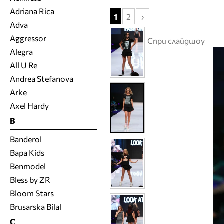
Adriana Rica
1
2
›
Adva
Aggressor
Спри слайдшоу
Alegra
All U Re
Andrea Stefanova
Arke
Axel Hardy
B
Banderol
Bapa Kids
Benmodel
Bless by ZR
Bloom Stars
Brusarska Bilal
C