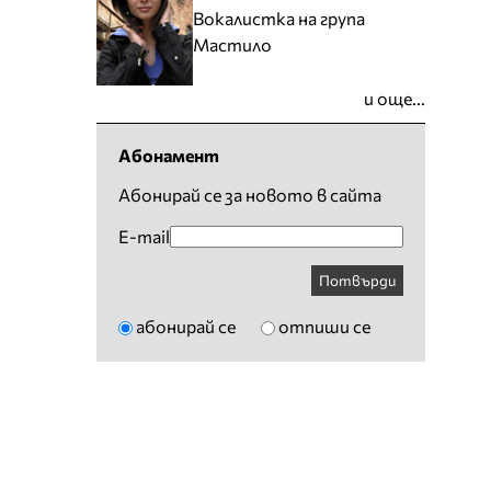
Вокалистка на група
Мастило
и още...
Абонамент
Абонирай се за новото в сайта
E-mail
Потвърди
абонирай се
отпиши се