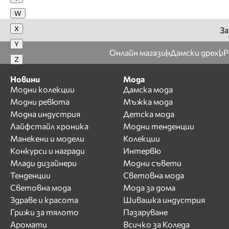
Illumminee
W
Ivan Donev
X
За
Ivanka Hristova
Y
Онлайн магазин
Дамски дрехи
Р
Ixtys
Z
J
Новини
Мода
Jana Jekova
Модни колекции
Дамска мода
Модни ревюта
Мъжка мода
Jana Kodjangiulova
Модна индустрия
Детска мода
Jeni Style
Лайфстайл хроника
Модни тенденции
Jovani
Манекени и модели
Колекции
K
Конкурси и награди
Интервю
Млади дизайнери
Модни съвети
Karen Millen
Тенденции
Световна мода
KWIAT
Световна мода
Мода за дома
L
Здраве и красота
Шивашка индустрия
La Cle
Грижи за тялото
Пазаруване
Аромати
Всичко за Коледа
La Foi