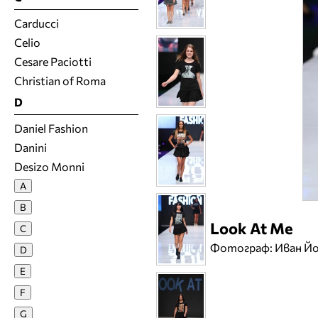
Carducci
Celio
Cesare Paciotti
Christian of Roma
D
Daniel Fashion
Danini
Desizo Monni
Dirk Bikemberds
A
Donitas
B
DQueen
Look At Me
C
Dress Stylishly
Фотограф: Иван Й
D
E
E
Elena Zlateva
F
Enigma
G