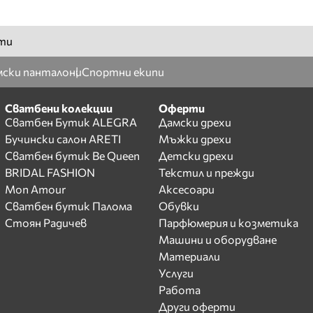
ти
ски панталони
Спортни екипи
Сватбени колекции
Оферти
Сватбен Бутик ALEGRA
Дамски дрехи
Бучински салон ARETI
Мъжки дрехи
Сватбен бутик Be Queen
Детски дрехи
BRIDAL FASHION
Текстил и прежди
Mon Amour
Аксесоари
Сватбен бутик Палома
Обувки
Стоян Радичев
Парфюмерия и козметика
Машини и оборудване
Материали
Услуги
Работа
Други оферти