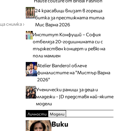
Haute couture от Bridal Fashion
24 красавици влизат в гореща
битка за престижната титла
ща снимка ›
Мис Варна 2026
Институт Конфуций – София
отбеляза 20-годишнината си с
тържествен концерт и ревю на
поли мамиен
Atelier Banderol облече
финалистите на "Мистър Варна
2026"
Ученически раници за деца и
младежи - JD представя най-яките
модели
Личности
Модели
Вики