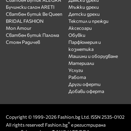
Бучински салон ARETI
Мъжки дрехи
Сватбен бутик Be Queen
Детски дрехи
BRIDAL FASHION
Текстил и прежди
Mon Amour
Аксесоари
Сватбен бутик Палома
Обувки
Стоян Радичев
Парфюмерия и
козметика
Машини и оборудване
Материали
Услуги
Работа
Други оферти
Добави оферта
Copyright © 1999-2026 Fashion.bg Ltd. ISSN 2535-0102
®
All rights reserved! Fashion.bg
е регистрирана