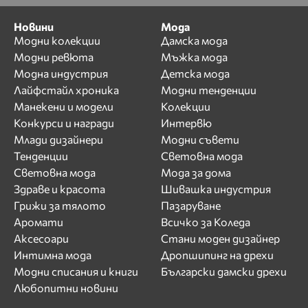
Новини
Мода
Модни колекции
Дамска мода
Модни ревюта
Мъжка мода
Модна индустрия
Детска мода
Лайфстайл хроника
Модни тенденции
Манекени и модели
Колекции
Конкурси и награди
Интервю
Млади дизайнери
Модни съвети
Тенденции
Световна мода
Световна мода
Мода за дома
Здраве и красота
Шивашка индустрия
Грижи за тялото
Пазаруване
Аромати
Всичко за Коледа
Аксесоари
Стани моден дизайнер
Интимна мода
Дропшипинг на дрехи
Модни списания и книги
Български дамски дрехи
Любопитни новини