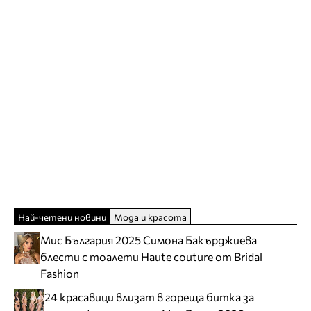
Най-четени новини
Мода и красота
Мис България 2025 Симона Бакърджиева
блести с тоалети Haute couture от Bridal
Fashion
24 красавици влизат в гореща битка за