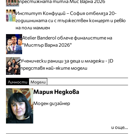
престижната титла Мис Варна 2026
Институт Конфуций – София отбеляза 20-
годишнината си с тържествен концерт и ревю
на поли мамиен
Atelier Banderol облече финалистите на
"Мистър Варна 2026"
Ученически раници за деца и младежи - JD
представя най-яките модели
Личности
Модели
Мария Недкова
Моден дизайнер
и още...