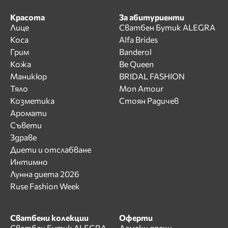
Красота
За абитуриенти
Лице
Сватбен Бутик ALEGRA
Коса
Alfa Brides
Грим
Banderol
Кожа
Be Queen
Маникюр
BRIDAL FASHION
Тяло
Mon Amour
Козметика
Стоян Радичев
Аромати
Съвети
Здраве
Диети и отслабване
Интимно
Лунна диета 2026
Ruse Fashion Week
Сватбени колекции
Оферти
Сватбен Бутик ALEGRA
Дамски дрехи