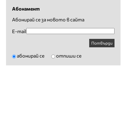
Абонамент
Абонирай се за новото в сайта
E-mail
Потвърди
абонирай се
отпиши се