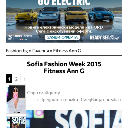
Fashion.bg
»
Галерия
» Fitness Ann G
Sofia Fashion Week 2015
Fitness Ann G
1
2
›
Спри слайдшоу
‹ Предишна снимка
Следваща снимка ›