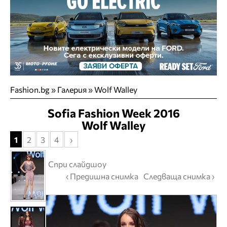
Fashion.bg
»
Галерия
» Wolf Walley
Sofia Fashion Week 2016
Wolf Walley
1
2
3
4
›
Спри слайдшоу
‹ Предишна снимка
Следваща снимка ›