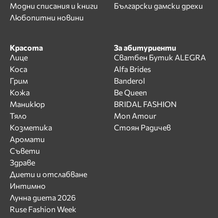
Модни списания и книги
Български дамски дрехи
Любопитни новини
Красота
За абитуриенти
Лице
Сватбен Бутик ALEGRA
Коса
Alfa Brides
Грим
Banderol
Кожа
Be Queen
Маникюр
BRIDAL FASHION
Тяло
Mon Amour
Козметика
Стоян Радичев
Аромати
Съвети
Здраве
Диети и отслабване
Интимно
Лунна диета 2026
Ruse Fashion Week