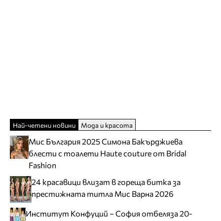
Най-четени новини
Мода и красота
Мис България 2025 Симона Бакърджиева
блести с тоалети Haute couture от Bridal
Fashion
24 красавици влизат в гореща битка за
престижната титла Мис Варна 2026
Институт Конфуций – София отбеляза 20-