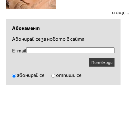
и още...
Абонамент
Абонирай се за новото в сайта
E-mail
Потвърди
абонирай се
отпиши се