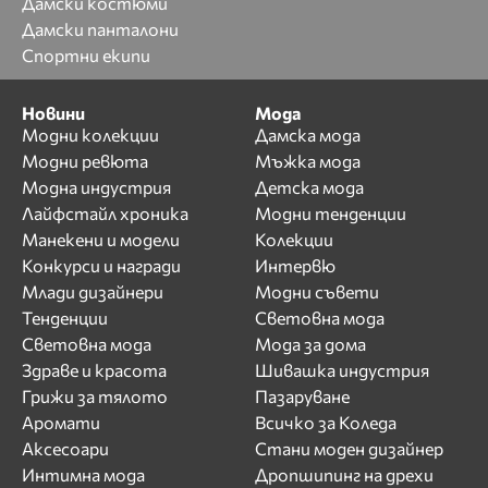
Дамски костюми
Дамски панталони
Спортни екипи
Новини
Мода
Модни колекции
Дамска мода
Модни ревюта
Мъжка мода
Модна индустрия
Детска мода
Лайфстайл хроника
Модни тенденции
Манекени и модели
Колекции
Конкурси и награди
Интервю
Млади дизайнери
Модни съвети
Тенденции
Световна мода
Световна мода
Мода за дома
Здраве и красота
Шивашка индустрия
Грижи за тялото
Пазаруване
Аромати
Всичко за Коледа
Аксесоари
Стани моден дизайнер
Интимна мода
Дропшипинг на дрехи