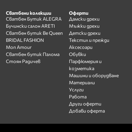
Сватбени колекции
Оферти
Сватбен Бутик ALEGRA
Дамски дрехи
Бучински салон ARETI
Мъжки дрехи
Сватбен бутик Be Queen
Детски дрехи
BRIDAL FASHION
Текстил и прежди
Mon Amour
Аксесоари
Сватбен бутик Палома
Обувки
Стоян Радичев
Парфюмерия и
козметика
Машини и оборудване
Материали
Услуги
Работа
Други оферти
Добави оферта