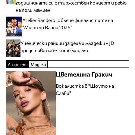
годишнината си с тържествен концерт и ревю
на поли мамиен
Atelier Banderol облече финалистите на
"Мистър Варна 2026"
Ученически раници за деца и младежи - JD
представя най-яките модели
Личности
Модели
Цветелина Грахич
Вокалистка в "Шоуто на
Слави"