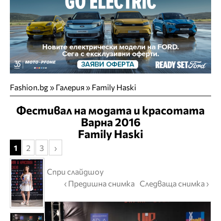
Fashion.bg
»
Галерия
» Family Haski
Фестивал на модата и красотата
Варна 2016
Family Haski
1
2
3
›
Спри слайдшоу
‹ Предишна снимка
Следваща снимка ›