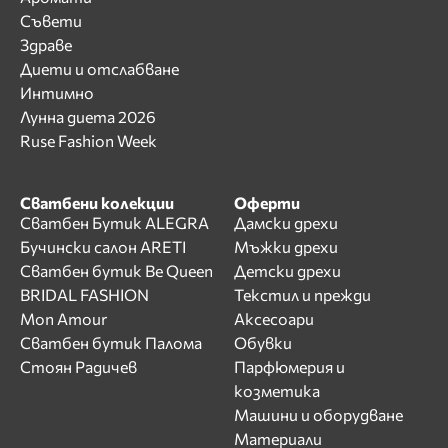
Съвети
Здраве
Диети и отслабване
Интимно
Лунна диета 2026
Ruse Fashion Week
Сватбени колекции
Оферти
Сватбен Бутик ALEGRA
Дамски дрехи
Бучински салон ARETI
Мъжки дрехи
Сватбен бутик Be Queen
Детски дрехи
BRIDAL FASHION
Текстил и прежди
Mon Amour
Аксесоари
Сватбен бутик Палома
Обувки
Стоян Радичев
Парфюмерия и
козметика
Машини и оборудване
Материали