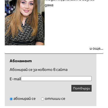
дама
и още...
Абонамент
Абонирай се за новото в сайта
E-mail
Потвърди
абонирай се
отпиши се