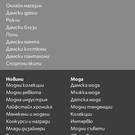
Онлайн магазин
Дамски дрехи
Рокли
Дамски блузи
Поли
Дамски манта
Дамски костюми
Дамски панталони
Спортни екипи
Новини
Мода
Модни колекции
Дамска мода
Модни ревюта
Мъжка мода
Модна индустрия
Детска мода
Лайфстайл хроника
Модни тенденции
Манекени и модели
Колекции
Конкурси и награди
Интервю
Млади дизайнери
Модни съвети