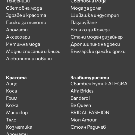
Тенденции
Световна мода
Световна мода
Мода за дома
Здраве и красота
Шивашка индустрия
Грижи за тялото
Пазаруване
Аромати
Всичко за Коледа
Аксесоари
Стани моден дизайнер
Интимна мода
Дропшипинг на дрехи
Модни списания и книги
Български дамски дрехи
Любопитни новини
Красота
За абитуриенти
Лице
Сватбен Бутик ALEGRA
Коса
Alfa Brides
Грим
Banderol
Кожа
Be Queen
Маникюр
BRIDAL FASHION
Тяло
Mon Amour
Козметика
Стоян Радичев
Аромати