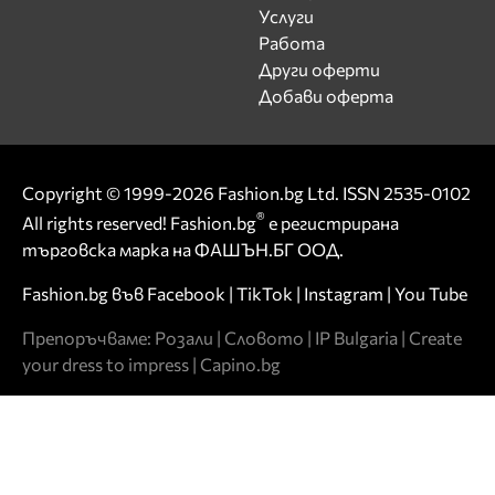
Услуги
Работа
Други оферти
Добави оферта
Copyright © 1999-2026 Fashion.bg Ltd. ISSN 2535-0102
®
All rights reserved! Fashion.bg
е регистрирана
търговска марка на ФАШЪН.БГ ООД.
Fashion.bg във
Facebook
|
TikTok
|
Instagram
|
You Tube
Препоръчваме:
Розали
|
Словото
|
IP Bulgaria
|
Create
your dress to impress
|
Capino.bg