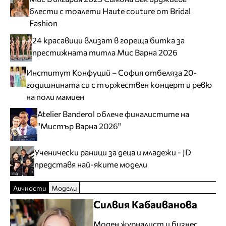
блести с тоалети Haute couture от Bridal
Fashion
24 красавици влизат в гореща битка за
престижната титла Мис Варна 2026
Институт Конфуций – София отбеляза 20-
годишнината си с тържествен концерт и ревю
на поли мамиен
Atelier Banderol облече финалистите на
"Мистър Варна 2026"
Ученически раници за деца и младежи - JD
представя най-яките модели
Личности
Модели
Силвия Кабаиванова
Моден журналист и бизнес