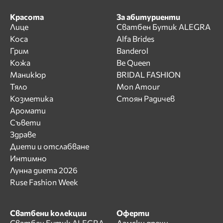
Красота
За абитуриенти
Лице
Сватбен Бутик ALEGRA
Коса
Alfa Brides
Грим
Banderol
Кожа
Be Queen
Маникюр
BRIDAL FASHION
Тяло
Mon Amour
Козметика
Стоян Радичев
Аромати
Съвети
Здраве
Диети и отслабване
Интимно
Лунна диета 2026
Ruse Fashion Week
Сватбени колекции
Оферти
Сватбен Бутик ALEGRA
Дамски дрехи