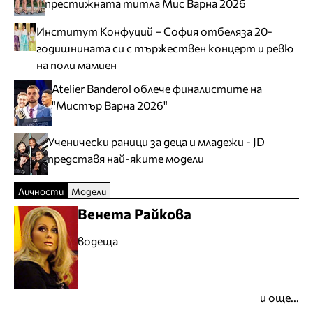
престижната титла Мис Варна 2026
Институт Конфуций – София отбеляза 20-
годишнината си с тържествен концерт и ревю
на поли мамиен
Atelier Banderol облече финалистите на
"Мистър Варна 2026"
Ученически раници за деца и младежи - JD
представя най-яките модели
Личности
Модели
Венета Райкова
водеща
и още...