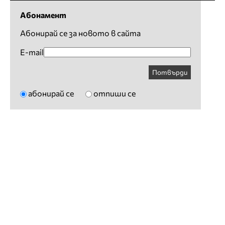
Абонамент
Абонирай се за новото в сайта
E-mail
Потвърди
абонирай се
отпиши се