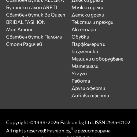
Бучински салон ARETI
Мъжки дрехи
Сватбен бутик Be Queen
Детски дрехи
BRIDAL FASHION
Текстил и прежди
Mon Amour
Аксесоари
Сватбен бутик Палома
Обувки
Стоян Радичев
Парфюмерия и
козметика
Машини и оборудване
Материали
Услуги
Работа
Други оферти
Добави оферта
Copyright © 1999-2026 Fashion.bg Ltd. ISSN 2535-0102
®
All rights reserved! Fashion.bg
е регистрирана