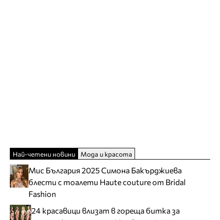
Най-четени новини
Мода и красота
Мис България 2025 Симона Бакърджиева
блести с тоалети Haute couture от Bridal
Fashion
24 красавици влизат в гореща битка за