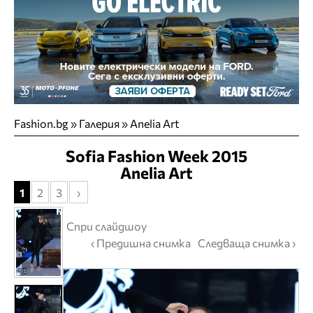
Fashion.bg
»
Галерия
» Anelia Art
Sofia Fashion Week 2015
Anelia Art
1
2
3
›
Спри слайдшоу
‹ Предишна снимка
Следваща снимка ›