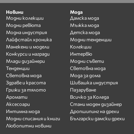
Новини
Мода
Модни колекции
Дамска мода
Модни ревюта
Мъжка мода
Модна индустрия
Детска мода
Лайфстайл хроника
Модни тенденции
Манекени и модели
Колекции
Конкурси и награди
Интервю
Млади дизайнери
Модни съвети
Тенденции
Световна мода
Световна мода
Мода за дома
Здраве и красота
Шивашка индустрия
Грижи за тялото
Пазаруване
Аромати
Всичко за Коледа
Аксесоари
Стани моден дизайнер
Интимна мода
Дропшипинг на дрехи
Модни списания и книги
Български дамски дрехи
Любопитни новини