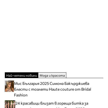
Най-четени новини
Мода и красота
Мис България 2025 Симона Бакърджиева
блести с тоалети Haute couture от Bridal
Fashion
24 красавици влизат в гореща битка за