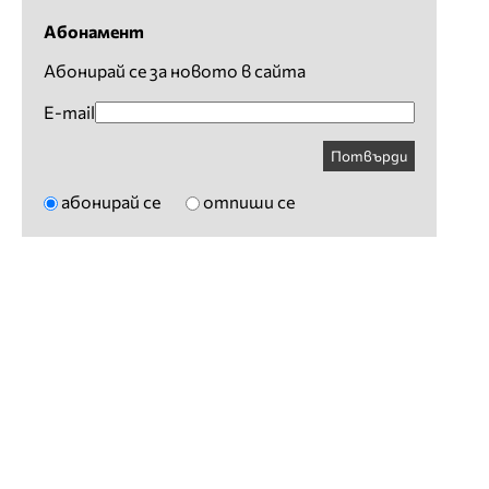
Абонамент
Абонирай се за новото в сайта
E-mail
Потвърди
абонирай се
отпиши се