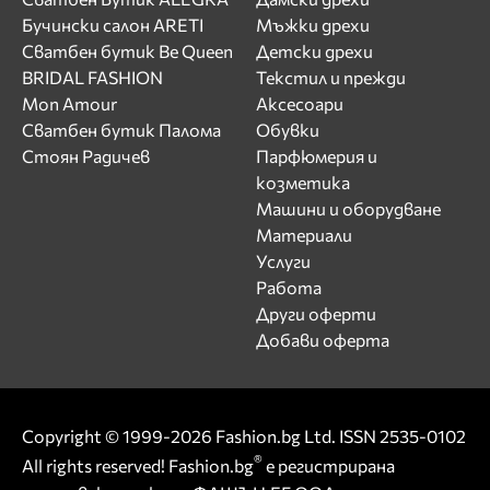
Бучински салон ARETI
Мъжки дрехи
Сватбен бутик Be Queen
Детски дрехи
BRIDAL FASHION
Текстил и прежди
Mon Amour
Аксесоари
Сватбен бутик Палома
Обувки
Стоян Радичев
Парфюмерия и
козметика
Машини и оборудване
Материали
Услуги
Работа
Други оферти
Добави оферта
Copyright © 1999-2026 Fashion.bg Ltd. ISSN 2535-0102
®
All rights reserved! Fashion.bg
е регистрирана