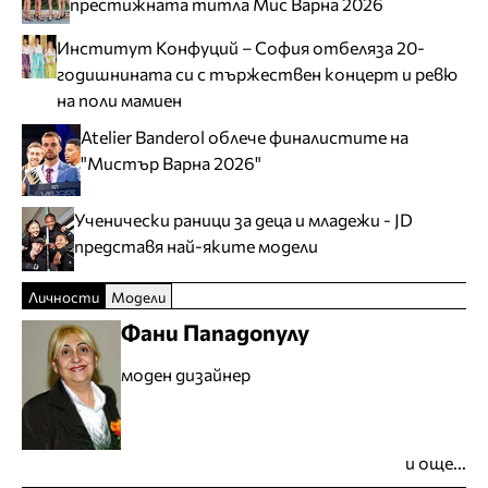
престижната титла Мис Варна 2026
Институт Конфуций – София отбеляза 20-
годишнината си с тържествен концерт и ревю
на поли мамиен
Atelier Banderol облече финалистите на
"Мистър Варна 2026"
Ученически раници за деца и младежи - JD
представя най-яките модели
Личности
Модели
Фани Пападопулу
моден дизайнер
и още...