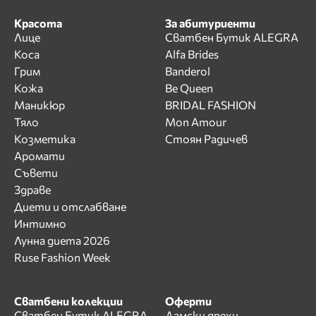
Красота
За абитуриенти
Лице
Сватбен Бутик ALEGRA
Коса
Alfa Brides
Грим
Banderol
Кожа
Be Queen
Маникюр
BRIDAL FASHION
Тяло
Mon Amour
Козметика
Стоян Радичев
Аромати
Съвети
Здраве
Диети и отслабване
Интимно
Лунна диета 2026
Ruse Fashion Week
Сватбени колекции
Оферти
Сватбен Бутик ALEGRA
Дамски дрехи