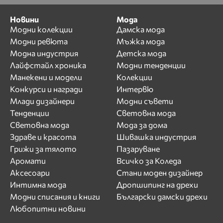
Новини
Мода
Модни колекции
Дамска мода
Модни ревюта
Мъжка мода
Модна индустрия
Детска мода
Лайфстайл хроника
Модни тенденции
Манекени и модели
Колекции
Конкурси и награди
Интервю
Млади дизайнери
Модни съвети
Тенденции
Световна мода
Световна мода
Мода за дома
Здраве и красота
Шивашка индустрия
Грижи за тялото
Пазаруване
Аромати
Всичко за Коледа
Аксесоари
Стани моден дизайнер
Интимна мода
Дропшипинг на дрехи
Модни списания и книги
Български дамски дрехи
Любопитни новини