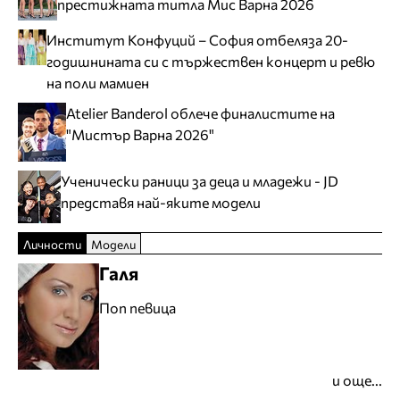
престижната титла Мис Варна 2026
Институт Конфуций – София отбеляза 20-
годишнината си с тържествен концерт и ревю
на поли мамиен
Atelier Banderol облече финалистите на
"Мистър Варна 2026"
Ученически раници за деца и младежи - JD
представя най-яките модели
Личности
Модели
Галя
Поп певица
и още...