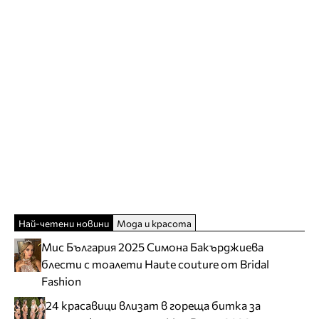
Най-четени новини
Мода и красота
Мис България 2025 Симона Бакърджиева
блести с тоалети Haute couture от Bridal
Fashion
24 красавици влизат в гореща битка за