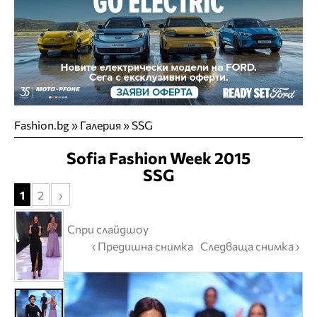
Fashion.bg
»
Галерия
» SSG
Sofia Fashion Week 2015
SSG
1
2
›
Спри слайдшоу
‹ Предишна снимка
Следваща снимка ›