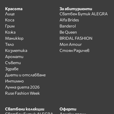
Красота
За абитуриенти
Лице
Сватбен Бутик ALEGRA
Коса
Alfa Brides
Грим
Banderol
Кожа
Be Queen
Маникюр
BRIDAL FASHION
Тяло
Mon Amour
Козметика
Стоян Радичев
Аромати
Съвети
Здраве
Диети и отслабване
Интимно
Лунна диета 2026
Ruse Fashion Week
Сватбени колекции
Оферти
Сватбен Бутик ALEGRA
Дамски дрехи