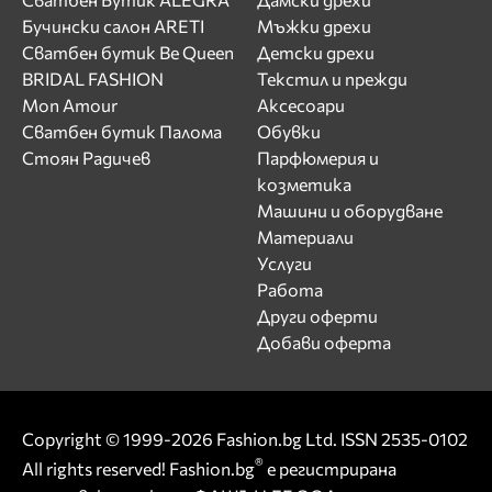
Бучински салон ARETI
Мъжки дрехи
Сватбен бутик Be Queen
Детски дрехи
BRIDAL FASHION
Текстил и прежди
Mon Amour
Аксесоари
Сватбен бутик Палома
Обувки
Стоян Радичев
Парфюмерия и
козметика
Машини и оборудване
Материали
Услуги
Работа
Други оферти
Добави оферта
Copyright © 1999-2026 Fashion.bg Ltd. ISSN 2535-0102
®
All rights reserved! Fashion.bg
е регистрирана