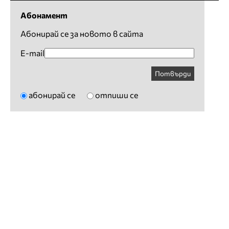
Абонамент
Абонирай се за новото в сайта
E-mail
Потвърди
абонирай се
отпиши се