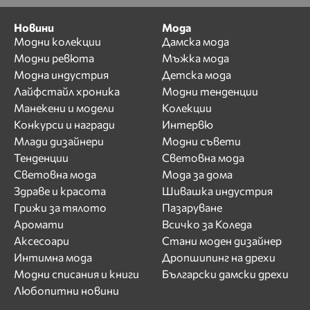
Новини
Мода
Модни колекции
Дамска мода
Модни ревюта
Мъжка мода
Модна индустрия
Детска мода
Лайфстайл хроника
Модни тенденции
Манекени и модели
Колекции
Конкурси и награди
Интервю
Млади дизайнери
Модни съвети
Тенденции
Световна мода
Световна мода
Мода за дома
Здраве и красота
Шивашка индустрия
Грижи за тялото
Пазаруване
Аромати
Всичко за Коледа
Аксесоари
Стани моден дизайнер
Интимна мода
Дропшипинг на дрехи
Модни списания и книги
Български дамски дрехи
Любопитни новини