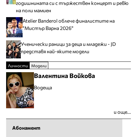
годишнината си с тържествен концерт и ревю
на поли мамиен
Atelier Banderol облече финалистите на
"Мистър Варна 2026"
Ученически раници за деца и младежи - JD
представя най-яките модели
Личности
Модели
Валентина Войкова
Водеща
и още...
Абонамент