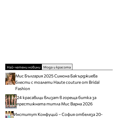
Най-четени новини
Мода и красота
Мис България 2025 Симона Бакърджиева
блести с тоалети Haute couture от Bridal
Fashion
24 красавици влизат в гореща битка за
престижната титла Мис Варна 2026
Институт Конфуций – София отбеляза 20-