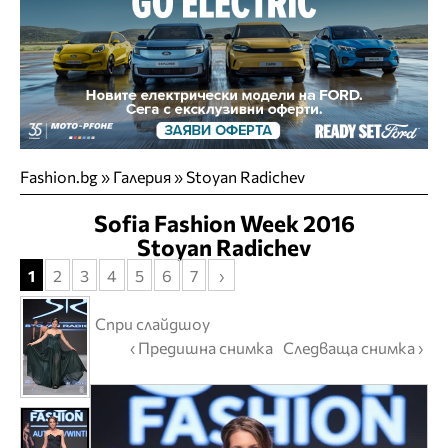
Fashion.bg
»
Галерия
» Stoyan Radichev
Sofia Fashion Week 2016
Stoyan Radichev
1
2
3
4
5
6
7
›
Спри слайдшоу
‹ Предишна снимка
Следваща снимка ›