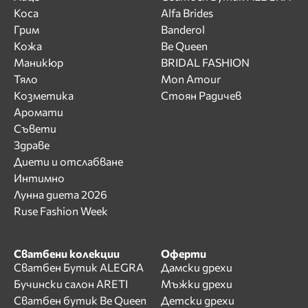
Коса
Alfa Brides
Грим
Banderol
Кожа
Be Queen
Маникюр
BRIDAL FASHION
Тяло
Mon Amour
Козметика
Стоян Радичев
Аромати
Съвети
Здраве
Диети и отслабване
Интимно
Лунна диета 2026
Ruse Fashion Week
Сватбени колекции
Оферти
Сватбен Бутик ALEGRA
Дамски дрехи
Бучински салон ARETI
Мъжки дрехи
Сватбен бутик Be Queen
Детски дрехи