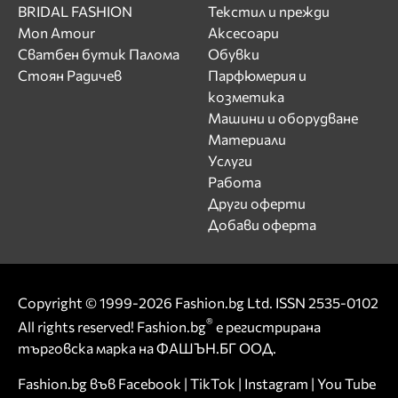
BRIDAL FASHION
Текстил и прежди
Mon Amour
Аксесоари
Сватбен бутик Палома
Обувки
Стоян Радичев
Парфюмерия и
козметика
Машини и оборудване
Материали
Услуги
Работа
Други оферти
Добави оферта
Copyright © 1999-2026 Fashion.bg Ltd. ISSN 2535-0102
®
All rights reserved! Fashion.bg
е регистрирана
търговска марка на ФАШЪН.БГ ООД.
Fashion.bg във
Facebook
|
TikTok
|
Instagram
|
You Tube