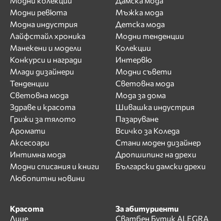
Модни колекции
Дамска мода
Модни ревюта
Мъжка мода
Модна индустрия
Детска мода
Лайфстайл хроника
Модни тенденции
Манекени и модели
Колекции
Конкурси и награди
Интервю
Млади дизайнери
Модни съвети
Тенденции
Световна мода
Световна мода
Мода за дома
Здраве и красота
Шивашка индустрия
Грижи за тялото
Пазаруване
Аромати
Всичко за Коледа
Аксесоари
Стани моден дизайнер
Интимна мода
Дропшипинг на дрехи
Модни списания и книги
Български дамски дрехи
Любопитни новини
Красота
За абитуриенти
Лице
Сватбен Бутик ALEGRA