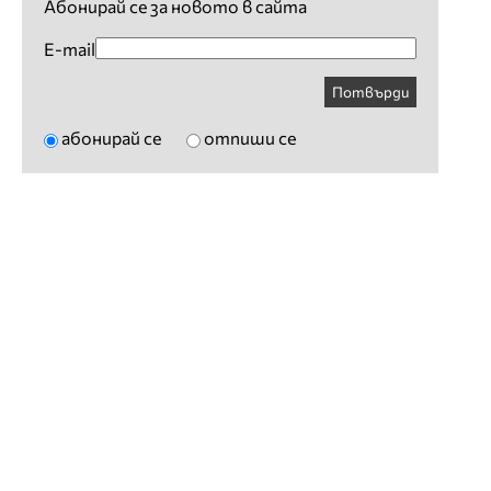
Абонирай се за новото в сайта
E-mail
Потвърди
абонирай се
отпиши се