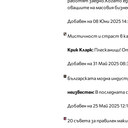
работят заедно.Когато един
овациите на масовия бизнес
Добавен на 08 Юни 2025 14
Мистичност и страст в к
Крик Кларк:
Плесканици! От
Добавен на 31 Май 2025 08:
Българската модна индустр
неизвестен:
В последната с
Добавен на 25 Май 2025 12:
20 съвета за правилен мак