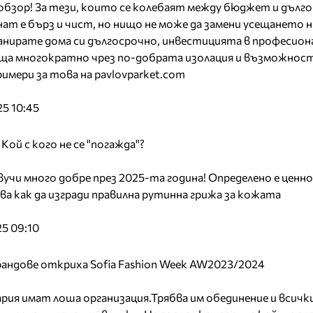
бзор! За тези, които се колебаят между бюджет и дълг
т е бърз и чист, но нищо не може да замени усещането н
анирате дома си дългосрочно, инвестицията в професион
аща многократно чрез по-добрата изолация и възможнос
имери за това на pavlovparket.com
5 10:45
oй с кого не се "погажда"?
учи много добре през 2025-та година! Определено е ценн
ва как да изгради правилна рутинна грижа за кожата
5 09:10
брандове откриха Sofia Fashion Week AW2023/2024
рия имат лоша организация.Трябва им обединение и всички