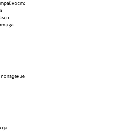
отрайност:
а
ален
тта за
о попадение
 да