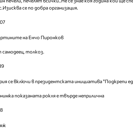
 печели, печелят всички..Не се знае коя година кой ще сп
.Изисква се по добра организация.
:07
артините на Енчо Пиронков
 самодеец, толкоз.
39
ия се включи в президентската инициатива "Подкрепи ед
нимка показаната рокля е твърде неприлична
18
ияж