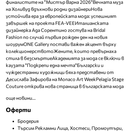
финалистите на "Мистър Варна 2026"
Вечната муза
на Холивуд вдъхнови родни дизайнери
Нова
устойчива ера за европейската мода: успешният
завършек на проекта FEA-VEE
Италианската
дизайнерка Ада Сорентино гостува на Bridal
Fashion по случай първия рожден ден на новия
шоурум
ONE Gallery постави важен акцент върху
колекционерството
Жените, които превърнаха
стила в безсмъртие
Академията за мода се включи в
каузата "Подкрепи една мечта"
Български и
чуждестранни художници бяха представени от
Десислава Зафирова на Monaco Art Week
Pelagia Stage
Couture открива нова страница в българската мода
още новини...
Оферти
Бродерия
Търсим Рекламни Лица, Хостеси, Промоутъри,