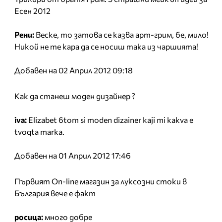
Есен 2012
Рени:
Веске, то затова се казва арт-грим, бе, мило!
Никой не те кара да се носиш така из чаршията!
Добавен на 02 Април 2012 09:18
Как да станеш моден дизайнер ?
iva:
Elizabet 6tom si moden dizainer kaji mi kakva e
tvoqta marka.
Добавен на 01 Април 2012 17:46
Първият On-line магазин за луксозни стоки в
България вече е факт
росица:
много добре