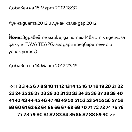
Добавен на 15 Март 2012 18:32
Лунна диета 2012 и лунен календар 2012
Йони:
Здравейте мацки, да питам Ива от къде мога
да купя TAVA TEA ?благодаря предварително и
успех утре :)
Добавен на 14 Март 2012 23:15
<<
1
2
3
4
5
6
7
8
9
10
11
12
13
14
15
16
17
18
19
20
21
22
23
24
25
26
27
28
29
30
31
32
33
34
35
36
37
38
39
40
41
42
43
44
45
46
47
48
49
50
51
52
53
54
55
56
57
58
59
60
61
62
63
64
65
66
67
68
69
70
71
72
73
74
75
76
77
78
79
80
81
82
83
84
85
86
87
88
89
90
>>