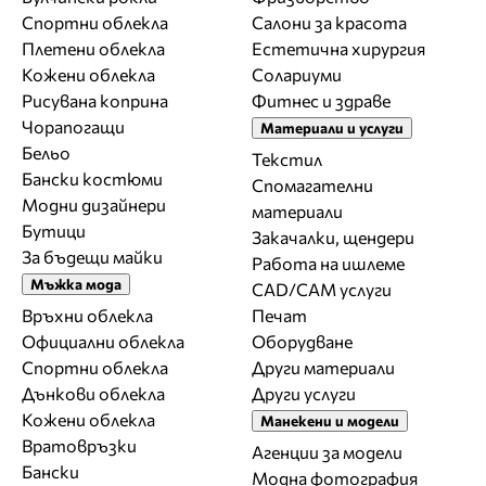
Спортни облекла
Салони за красота
Плетени облекла
Естетична хирургия
Кожени облекла
Солариуми
Рисувана коприна
Фитнес и здраве
Чорапогащи
Материали и услуги
Бельо
Текстил
Бански костюми
Спомагателни
Модни дизайнери
материали
Бутици
Закачалки, щендери
За бъдещи майки
Работа на ишлеме
Мъжка мода
CAD/CAM услуги
Връхни облекла
Печат
Официални облекла
Оборудване
Спортни облекла
Други материали
Дънкови облекла
Други услуги
Кожени облекла
Манекени и модели
Вратовръзки
Агенции за модели
Бански
Модна фотография