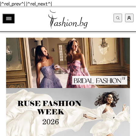
|^rel_prev^| |^rel_next^|