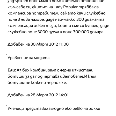
задържат поне малко положително отношение
към себе си, екипът на Lady Popular трябва да
компенсира потребители се като качи служебно
поне 3 нива нагоре, даде най-малко 300 диаманта
компенсация освен тези, които сме си купили, даде
служебно поне 3000 дуела и поне 300 000 долара...
Добавен на 30 Март 2012 11:00
Уравнение на модата
Ели:
Аз бих комбинирала с черни изчистени
ботуши за да подчертава цветовете.И към
ботушите кожено черно яке.
Добавен на 28 Март 2012 14:01
Ученици представиха модно еко ревю на рокли