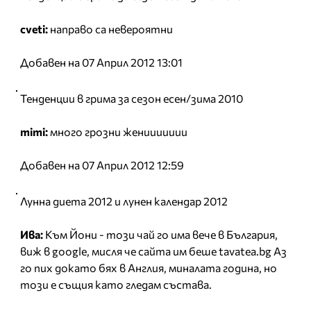
cveti:
направо са невероятни
Добавен на 07 Април 2012 13:01
Тенденции в грима за сезон есен/зима 2010
mimi:
много грозни жениииииии
Добавен на 07 Април 2012 12:59
Лунна диета 2012 и лунен календар 2012
Ива:
Към Йони - този чай го има вече в България,
виж в google, мисля че сайта им беше tavatea.bg Аз
го пих докато бях в Англия, миналата година, но
този е същия като гледам състава.