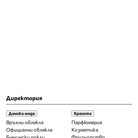
Директория
Дамска мода
Красота
Връхни облекла
Парфюмерия
Официални облекла
Козметика
Булчински рокли
Фризьорство