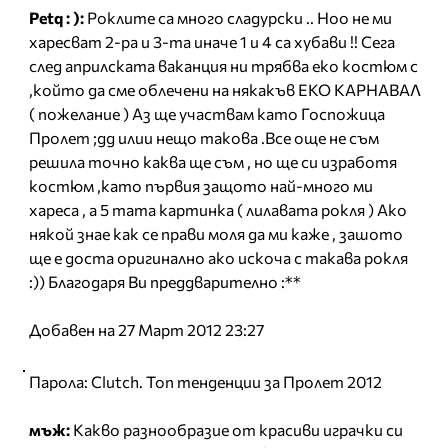
Petq : ):
Роклите са много сладурски .. Ноо не ми
харесват 2-ра и 3-та иначе 1 и 4 са хубави !! Сега
след априлската ваканция ни трябва еко костюм с
,който да сме облечени на някакъв ЕКО КАРНАВАЛ
( пожелание ) Аз ще участвам като Госпожица
Пролет ;дд илии нещо такова .Все още не съм
решила точно каква ще съм , но ще си изработя
костюм ,като първия защото най-много ми
хареса , а 5 тата картинка ( лилавата рокля ) Ако
някой знае как се прави моля да ми каже , зашото
ще е доста оригинално ако искоча с такава рокля
:)) Благодаря Ви преддварително :**
Добавен на 27 Март 2012 23:27
Парола: Clutch. Топ тенденции за Пролет 2012
мъж:
Какво разнообразие от красиви играчки си