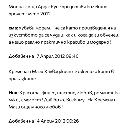
Модна къща Арда-Русе представя колекция
пролет-лято 2012
ема:
хубави модели ! не са като произведения на
изкуството да се чудиш как и кога да ги облечеш -
а нещо реално практично красиво и модерно !!
Добавен на 17 Април 2012 09:46
Кремена и Маги Халваджиян се ожениха като в
приказките
Ния:
Красота, финес, щастие, любов, романтика ,
лукс , смелост ! Дай боже всекиму ! На Кремена и
Маги още много любов !
Добавен на 14 Април 2012 00:26