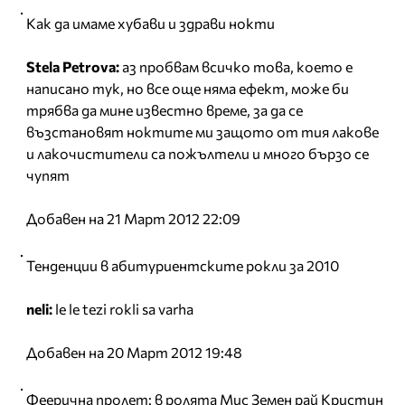
Как да имаме хубави и здрави нокти
Stela Petrova:
аз пробвам всичко това, което е
написано тук, но все още няма ефект, може би
трябва да мине известно време, за да се
възстановят ноктите ми защото от тия лакове
и лакочистители са пожълтели и много бързо се
чупят
Добавен на 21 Март 2012 22:09
Тенденции в абитуриентските рокли за 2010
neli:
le le tezi rokli sa varha
Добавен на 20 Март 2012 19:48
Феерична пролет: в ролята Мис Земен рай Кристин