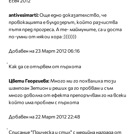
Есен 2012
antivesimarti:
Още едно доказателство, че
провокацията е булдозерът, който разчиства
пътя пред прогреса. А те- маймуните, са и доста
по-умни от някои хора :)))))))
Добавен на 23 Март 2012 06:16
Как да се отървем от пърхота
Цвети Георгиева:
Много ми го похвалиха този
шампоан Зетион и реших да го пробвам и съм
много доволна от ефекта препоръчвам го на всеки
който има проблем с пърхота
Добавен на 22 Март 2012 22:48
Списание "Прическа и стил" с медийна награда от