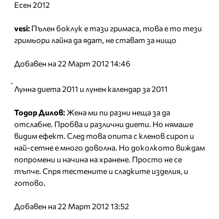
Есен 2012
vesi:
Пълен боклук е тази гримаса, това е то тези
гримьори лайна да ядат, не стават за нищо
Добавен на 22 Март 2012 14:46
Лунна диета 2011 и лунен календар за 2011
Тодор Дилов:
Жена ми пи разни неща за да
отслабне. Пробва и различни диети. Но нямаше
видим ефект. След това опита с кленов сироп и
най-сетне е много доволна. Но доколкото виждам
попромени и начина на хранене. Просто не се
тъпче. Спря тестените и сладките изделия, и
готово.
Добавен на 22 Март 2012 13:52