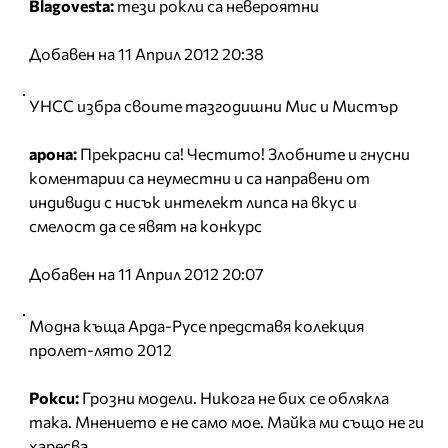
Blagovesta:
тези рокли са невероятни
Добавен на 11 Април 2012 20:38
УНСС избра своите тазгодишни Мис и Мистър
арона:
Прекрасни са! Честито! Злобните и гнусни
коментарии са неуместни и са направени от
индивиди с нисък интелект липса на вкус и
смелост да се явят на конкурс
Добавен на 11 Април 2012 20:07
Модна къща Арда-Русе представя колекция
пролет-лято 2012
Рокси:
Грозни модели. Никога не бих се облякла
така. Мнението е не само мое. Майка ми също не ги
харесва.