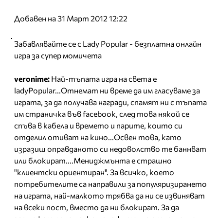
Добавен на 31 Март 2012 12:22
Забавлявайте се с Lady Popular - безплатна онлайн
игра за супер момичета
veronime:
Най-тъпата игра на света е
ladyPopular...Отнемат ни време да им гласуваме за
играта, за да получава награди, спамят ни с тъпата
им страничка във facebook, след това някой се
спъва в кабела и времето и парите, които си
отделил отиват на кино...Освен това, като
изразиш оправданото си недоволство те баннват
или блокират....Мениджмънта е страшно
"клиентски ориентиран". За всичко, което
потребителите са направили за популяризирането
на играта, най-малкото трябва да ни се извиняват
на всеки пост, вместо да ни блокират. За да