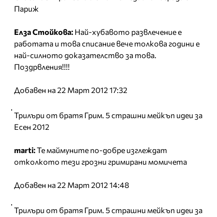
Париж
Елза Стойкова:
Най-хубавото развлечение е
работата и това списание вече толкова години е
най-силното доказателство за това.
Поздрвления!!!!
Добавен на 22 Март 2012 17:32
Трилъри от братя Грим. 5 страшни мейкъп идеи за
Есен 2012
marti:
Те маймуните по-добре изглеждат
отколкото тези грозни гримирани момичета
Добавен на 22 Март 2012 14:48
Трилъри от братя Грим. 5 страшни мейкъп идеи за