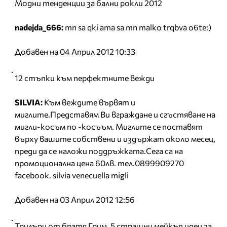
Модни тенденции за бални рокли 2012
nadejda_666:
mn sa qki ama sa mn malko trqbva o6te:)
Добавен на 04 Април 2012 10:33
12 стъпки към перфектните вежди
SILVIA:
Към веждите вървят и
миглите.Представям Ви вграждане и сгъстяване на
мигли-косъм по -косъъм. Миглите се поставят
върху вашите собствени и издържат около месец,
преди да се наложи поддръжката.Сега са на
промоционална цена 60лв. тел.0899909270
facebook. silvia venecuella migli
Добавен на 03 Април 2012 12:56
Трилъри от братя Грим. 5 страшни мейкъп идеи за