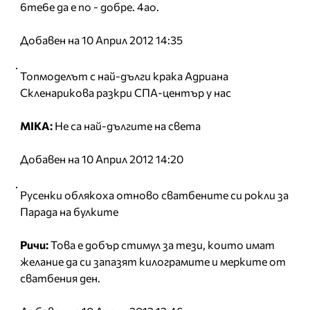
6те6е да е по - добре. 4ао.
Добавен на 10 Април 2012 14:35
Топмоделът с най-дълги крака Адриана
Скленарикова разкри СПА-център у нас
MIKA:
Не са най-дългите на света
Добавен на 10 Април 2012 14:20
Русенки облякоха отново сватбените си рокли за
Парада на булките
Ричи:
Това е добър стимул за тези, които имат
желание да си запазят килограмите и мерките от
сватбения ден.