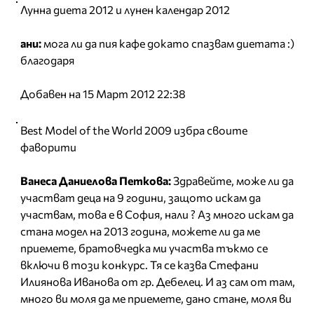
Лунна диета 2012 и лунен календар 2012
ани:
мога ли да пия кафе докато спазвам диетата :)
благодаря
Добавен на 15 Март 2012 22:38
Best Model of the World 2009 избра своите
фаворити
Ванеса Даниелова Петкова:
Здравейте, може ли да
участват деца на 9 години, защото искам да
участвам, това е в София, нали ? Аз много искам да
стана модел на 2013 година, можете ли да ме
приемете, братовчедка ми участва тъкмо се
включи в този конкурс. Тя се казва Стефани
Илиянова Иванова от гр. Дебелец. И аз сам от там,
много ви моля да ме приемете, дано стане, моля ви