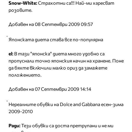
Snow-White:
Страхотни са!!! Най-ми харесват
розовите.
Добавен на 08 Септември 2009 09:57
Японската диета става все по-популярна
el:
В тази "японска" диета много удобно са
пропуснали точно японския начин на хранене. Поне
да бяхте включили малко ориз да замажете
положението.
Добавен на 07 Септември 2009 14:14
Нереалните обувки на Dolce and Gabbana есен-зима
2009-2010
Ради:
Тези обувки са доста претрупани и не ми