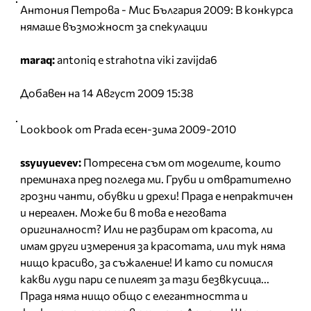
Антония Петрова - Мис България 2009: B koнкурса
нямаше възможност за спекулации
maraq:
antoniq e strahotna viki zavijda6
Добавен на 14 Август 2009 15:38
Lookbook от Prada eсен-зима 2009-2010
ssyuyuevev:
Потресена съм от моделите, които
преминаха пред погледа ми. Груби и отвратително
грозни чанти, обувки и дрехи! Прада е непрактичен
и нереален. Може би в това е неговата
оригиналност? Или не разбирам от красота, ли
имам други измерения за красотата, или тук няма
нищо красиво, за съжаление! И като си помисля
какви луди пари се пилеят за тази безвкусица...
Прада няма нищо общо с елегантността и