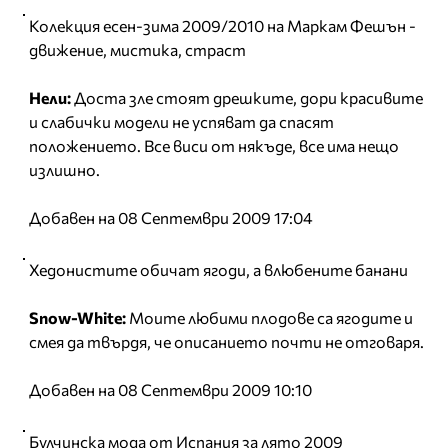
Колекция есен-зима 2009/2010 на Маркам Фешън -
движение, мистика, страст
Нели:
Доста зле стоят дрешките, дори красивите
и слабички модели не успяват да спасят
положението. Все виси от някъде, все има нещо
излишно.
Добавен на 08 Септември 2009 17:04
Хедонистите обичат ягоди, а влюбените банани
Snow-White:
Моите любими плодове са ягодите и
смея да твърдя, че описанието почти не отговаря.
Добавен на 08 Септември 2009 10:10
Булчинска мода от Испания за лято 2009