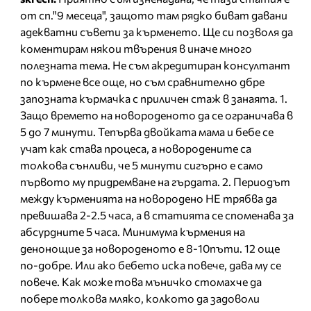
от сп."9 месеца", защото там рядко биват давани
адекватни съвети за кърменето. Ще си позволя да
коментирам някои твърения в иначе много
полезната тема. Не съм акредитиран консултант
по кърмене все още, но съм сравнително дбре
запозната кърмачка с приличен стаж в занаята. 1.
Защо времето на новороденото да се ограничава в
5 до 7 минути. Тепърва двойката мама и бебе се
учат как става процеса, а новородените са
толкова сънливи, че 5 минути сигърно е само
първото му придремване на гърдата. 2. Периодът
между кърменията на новородено НЕ трябва да
превишава 2-2.5 часа, а в статията се споменава за
абсурдните 5 часа. Минимума кърмения на
денонощие за новороденото е 8-10пъти. 12 още
по-добре. Или ако бебето иска повече, дава му се
повече. Как може това мъничко стомахче да
побере толкова мляко, колкото да задоволи