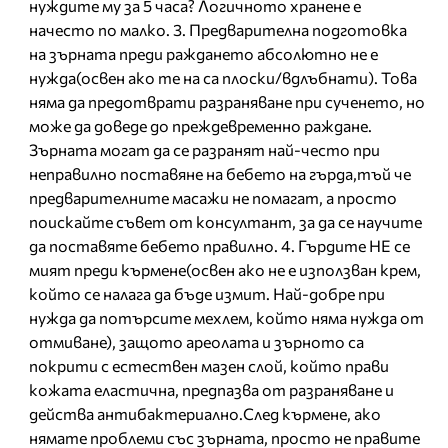
нуждите му за 5 часа? Логичното хранене е
начесто по малко. 3. Предварителна подготовка
на зърната преди раждането абсолютно не е
нужда(освен ако те на са плоски/вдлъбнати). Това
няма да предотврати разраняване при сученето, но
може да доведе до преждевременно раждане.
Зърната могат да се разранят най-често при
неправилно поставяне на бебето на гърда,тъй че
предварителните масажи не помагат, а просто
поискайте съвет от консултант, за да се научите
да поставяте бебето правилно. 4. Гърдите НЕ се
мият преди кърмене(освен ако не е използван крем,
който се налага да бъде измит. Най-добре при
нужда да потърсите мехлем, който няма нужда от
отмиване), защото ареолата и зърното са
покрити с естествен мазен слой, който прави
кожата еластична, предпазва от разраняване и
действа антибактериално.След кърмене, ако
нямате проблеми със зърната, просто не правите