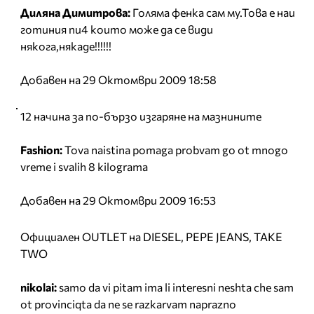
Диляна Димитрова:
Голяма фенка сам му.Това е наи
готиния пи4 които може да се види
някога,някаде!!!!!!
Добавен на 29 Октомври 2009 18:58
12 начина за по-бързо изгаряне на мазнините
Fashion:
Tova naistina pomaga probvam go ot mnogo
vreme i svalih 8 kilograma
Добавен на 29 Октомври 2009 16:53
Официален OUTLET на DIESEL, PEPE JEANS, TAKE
TWO
nikolai:
samo da vi pitam ima li interesni neshta che sam
ot provinciqta da ne se razkarvam naprazno