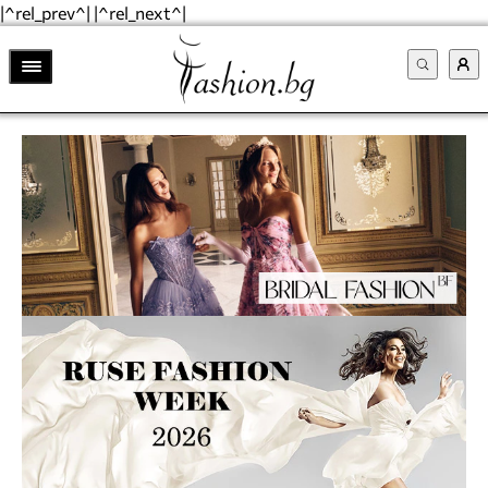
|^rel_prev^| |^rel_next^|