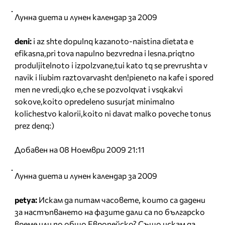
Лунна диета и лунен календар за 2009
deni:
i az shte dopulnq kazanoto-naistina dietata e
efikasna,pri tova napulno bezvredna i lesna.priqtno
produljitelnoto i izpolzvane,tui kato tq se prevrushta v
navik i liubim raztovarvasht den!pieneto na kafe i spored
men ne vredi,qko e,che se pozvolqvat i vsqkakvi
sokove,koito opredeleno susurjat minimalno
kolichestvo kalorii,koito ni davat malko poveche tonus
prez denq:)
Добавен на 08 Ноември 2009 21:11
Лунна диета и лунен календар за 2009
petya:
Искам да питам часовете, които са дадени
за настъпването на фазите дали са по българско
време или по общо Европейско? Също искам да