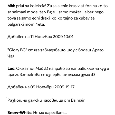
bibi:
priatna kolekcia! Za sajalenie krasiviat fon na koito
sa snimani modelite v Bg e ...samo me4ta...a bez nego
tova sa samo edni drexi ,kolko tajno za xubavite
balgarski momi4eta.
Добавен на 11 Ноември 2009 10:01
"Glory BG" стяга завладяващо шоу с водещ Драго
Чая
Lud:
Оле а тоя Чай :D направо го направихме на луд и
щаслив.толкова се изнерви,че нямам думи :D
Добавен на 09 Ноември 2009 19:17
Разкошни дамски часовници от Balmain
Snow-White:
Не ми харесват...