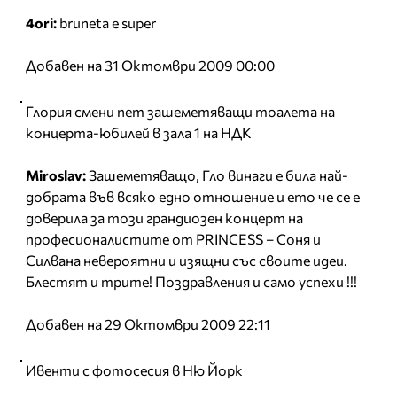
4ori:
bruneta e super
Добавен на 31 Октомври 2009 00:00
Глория смени пет зашеметяващи тоалета на
концерта-юбилей в зала 1 на НДК
Miroslav:
Зашеметяващо, Гло винаги е била най-
добрата във всяко едно отношение и ето че се е
доверила за този грандиозен концерт на
професионалистите от PRINCESS – Соня и
Силвана невероятни и изящни със своите идеи.
Блестят и трите! Поздравления и само успехи !!!
Добавен на 29 Октомври 2009 22:11
Ивенти с фотосесия в Ню Йорк