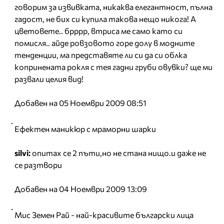
говорим за извивката, никаква елегантност, пълна
гадост, не бих си купила такова нещо никога! А
цветовете.. брррр, втриса ме само като си
помисля.. айде ровзовото горе долу в модните
тенденции, ма представяте ли си да си облка
копринената рокля с тея гадни груби овувки? ще ми
развали целия вид!
Добавен на 05 Ноември 2009 08:51
Ефектен маникюр с мраморни шарки
silvi:
опитах се 2 пъти,но не стана нищо.и даже не
се разтвори
Добавен на 04 Ноември 2009 13:09
Мис Земен Рай - най-красивите български лица