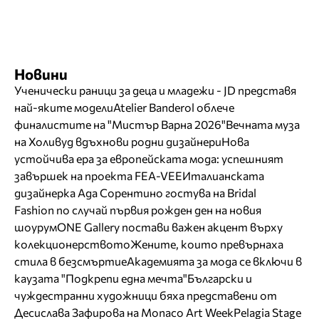
Новини
Ученически раници за деца и младежи - JD представя
най-яките модели
Atelier Banderol облече
финалистите на "Мистър Варна 2026"
Вечната муза
на Холивуд вдъхнови родни дизайнери
Нова
устойчива ера за европейската мода: успешният
завършек на проекта FEA-VEE
Италианската
дизайнерка Ада Сорентино гостува на Bridal
Fashion по случай първия рожден ден на новия
шоурум
ONE Gallery постави важен акцент върху
колекционерството
Жените, които превърнаха
стила в безсмъртие
Академията за мода се включи в
каузата "Подкрепи една мечта"
Български и
чуждестранни художници бяха представени от
Десислава Зафирова на Monaco Art Week
Pelagia Stage