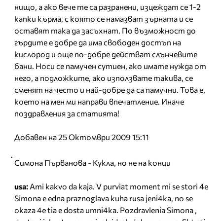
нищо, а ако вече те са разранени, изцеждат се 1-2
капки кърма, с която се намазват зърната и се
оставят така да засъхнат. По възможност до
гърдите е добре да има свободен достъп на
кислород и още по-добре действат слънчевите
бани. Носи се памучен сутиен, ако имате нужда от
него, а подложките, ако използвате такива, се
сменят на често и най-добре да са памучни. Това е,
което на мен ми направи впечатление. Иначе
поздравления за статията!
Добавен на 25 Октомври 2009 15:11
Симона Първанова - Кукла, но не на конци
usa:
Ami kakvo da kaja. V purviat moment mi se stori 4e
Simona e edna praznoglava kuha rusa jeni4ka, no se
okaza 4e tia e dosta umni4ka. Pozdravlenia Simona ,