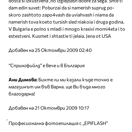
dosta si izkustvena ,no izglejdash dobre za sega. Shte ti
dam edin suvet: Poburzai da si namerish suprug po-
skoro zashtoto zapo4vash da uviahvash i niama da
namerish tova koeto tursish sled niakoia i druga godina.
V Bulgaria e polno s mladi i mnogo krasivi momi4eta i to
estestveni. Kusmet i shtastie ti jelaia. Jena ot USA
Добавен на 25 Октомври 2009 02:40
“Спрингфийлд” е вече и в България
Ани Димова:
Бихте ли ми казали къде точно е
магазинът им във Варна. ще Ви бъда много
благодарна!
Добавен на 21 Октомври 2009 10:17
Професионална фотоепилация с „EPIFLASH”