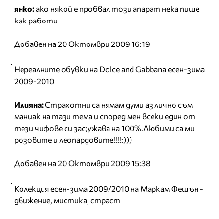
янко:
ако някой е пробвал този апарат нека пише
как работи
Добавен на 20 Октомври 2009 16:19
Нереалните обувки на Dolce and Gabbana есен-зима
2009-2010
Илияна:
Страхотни са нямам думи аз лично съм
маниак на тази тема и според мен всеки един от
тези чифове си зас;ужава на 100%.Любими са ми
розовите и леопардовите!!!!:)))
Добавен на 20 Октомври 2009 15:38
Колекция есен-зима 2009/2010 на Маркам Фешън -
движение, мистика, страст