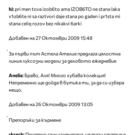
hi:
pri men tova izob6to ama IZOB6TO ne stana laka
v1ob6te ni sa raztvori daje stana po gaden i pr1sta mi
stana celiq rozov bez nikakvi 6arki
Добавен на 27 Октомври 2009 15:48
За първи път Астела Ателие предлага цялостна
линия луксозни модели за деловото ежедневие
Anelia:
Браво, Аля! Много хубава колекция!
Непременно ще дойда в бутика ти, за да си избера
нещо.
Добавен на 26 Октомври 2009 13:05
Препоръки за кърмене
skrech:
Приятно съм изненадана, че тази статия е