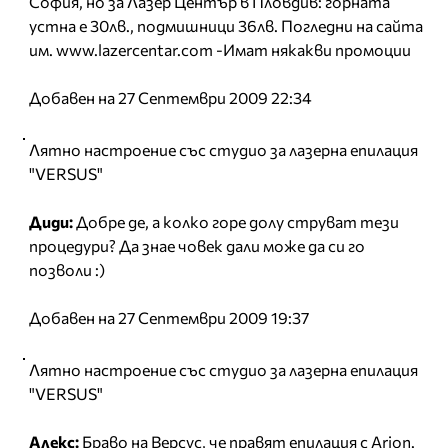
София, но за Лазер Център в Пловдив: горната
устна е 30лв., подмишници 36лв. Погледни на сайта
им. www.lazercentar.com -Имат някaкви промоции
Добавен на 27 Септември 2009 22:34
Лятно настроение със студио за лазерна епилация
"VERSUS"
Диди:
Добре де, а колко горе долу струват тези
процедури? Да знае човек дали може да си го
позволи :)
Добавен на 27 Септември 2009 19:37
Лятно настроение със студио за лазерна епилация
"VERSUS"
Алекс:
Браво на Версус, че правят епилация с Arion.