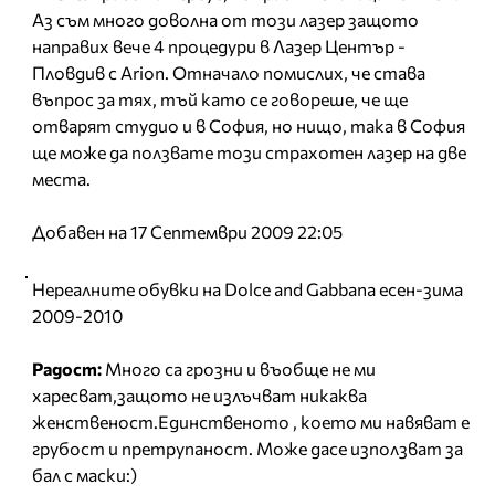
Аз съм много доволна от този лазер защото
направих вече 4 процедури в Лазер Център -
Пловдив с Arion. Отначало помислих, че става
въпрос за тях, тъй като се говореше, че ще
отварят студио и в София, но нищо, така в София
ще може да ползвате този страхотен лазер на две
места.
Добавен на 17 Септември 2009 22:05
Нереалните обувки на Dolce and Gabbana есен-зима
2009-2010
Радост:
Много са грозни и въобще не ми
харесват,защото не излъчват никаква
женственост.Единственото , което ми навяват е
грубост и претрупаност. Може дасе използват за
бал с маски:)