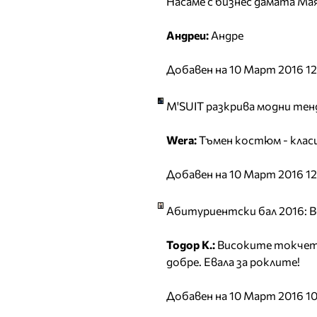
Насаме с бизнес дамата Ма
Андреи:
Андре
Добавен на 10 Март 2016 12
M'SUIT разкрива модни тен
Wera:
Тъмен костюм - класи
Добавен на 10 Март 2016 12
Абитуриентски бал 2016: Ве
Тодор К.:
Високите токчета
добре. Евала за роклите!
Добавен на 10 Март 2016 10