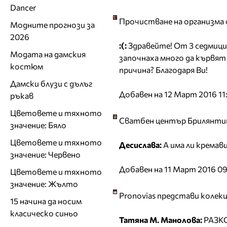
Dancer
Прочистване на организма с
Модните прогнози за
2026
:(:
Здравейте! От 3 седмици 
Модата на дамския
започнаха много да кървят 
костюм
причина? Благодаря Ви!
Дамски блузи с дълъг
Добавен на 12 Март 2016 11
ръкав
Цветовете и тяхното
Сватбен център Брилянтин 
значение: Бяло
Цветовете и тяхното
Десислава:
А има ли кремав
значение: Червено
Добавен на 11 Март 2016 0
Цветовете и тяхното
значение: Жълто
Pronovias представи колекц
15 начина да носим
класическо синьо
Татяна М. Манолова:
РАЗК