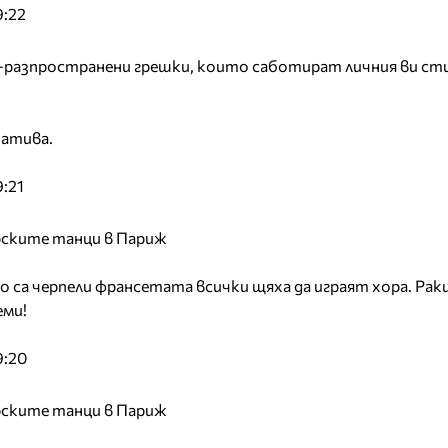
9:22
й-разпространени грешки, които саботират личния ви стил
атива.
:21
рските танци в Париж
о са черпели франсетата всички щяха да играят хора. Рак
еми!
9:20
рските танци в Париж