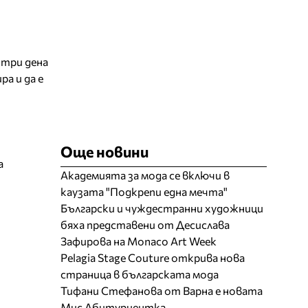
 три дена
а и да е
Още новини
а
Академията за мода се включи в
каузата "Подкрепи една мечта"
Български и чуждестранни художници
бяха представени от Десислава
Зафирова на Monaco Art Week
Pelagia Stage Couture открива нова
страница в българската мода
Тифани Стефанова от Варна е новата
Мис Абитуриентка