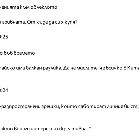
ненията към облеклото
 гривната. От къде да си я купя?
9:25
но във времето
йско има балкан разлика. Да не мислите, че всичко в Кита
9:24
й-разпространени грешки, които саботират личния ви стил
акто винаги интересна и креативна :*