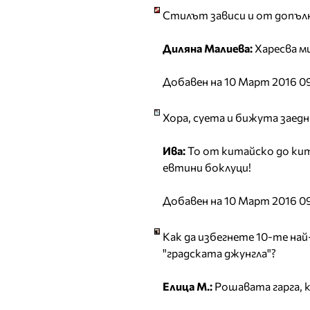
Стилът зависи и от допъл
Диляна Малиева:
Харесва ми
Добавен на 10 Март 2016 0
Хора, суета и бижута заед
Ива:
То от китайско до кита
евтини боклуци!
Добавен на 10 Март 2016 0
Как да избегнете 10-те на
"градската джунгла"?
Елица М.:
Рошавата гарга, к