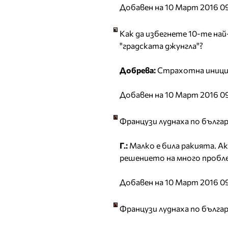
Добавен на 10 Март 2016 0
Как да избегнете 10-те на
"градската джунгла"?
Добрева:
Страхотна иници
Добавен на 10 Март 2016 09
Французи луднаха по бълга
Г.:
Малко е била ракията. Ак
решението на много пробл
Добавен на 10 Март 2016 0
Французи луднаха по бълга