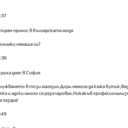
:37
спорен принос в българската мода
снимки нямаше ли?
:36
риха днес в София
лужването в този магазин.Дори немога да кажа бутик,ве
тка и адски много се разочаровах.Никакъв професионализ
 пазара!
:49