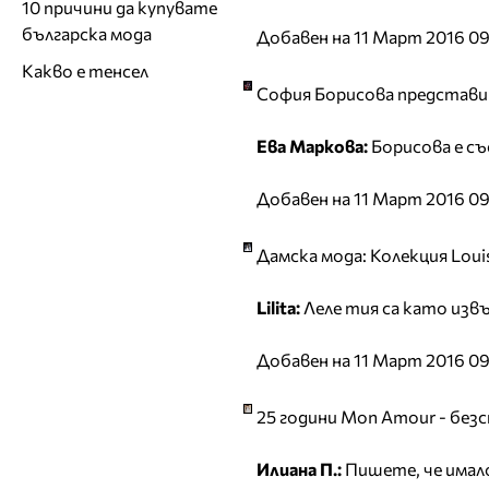
10 причини да купувате
българска мода
Добавен на 11 Март 2016 09
Какво е тенсел
София Борисова представи 
Ева Маркова:
Борисова е съ
Добавен на 11 Март 2016 0
Дамска мода: Колекция Loui
Lilita:
Леле тия са като извън
Добавен на 11 Март 2016 09
25 години Mon Amour - без
Илиана П.:
Пишете, че имало