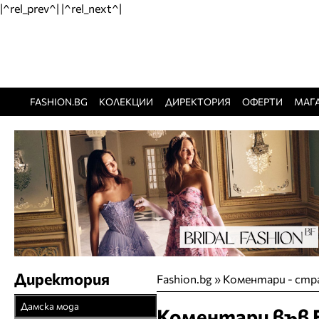
|^rel_prev^| |^rel_next^|
FASHION.BG
КОЛЕКЦИИ
ДИРЕКТОРИЯ
ОФЕРТИ
МАГ
Директория
Fashion.bg
»
Коментари - стр
Дамска мода
Коментари във F