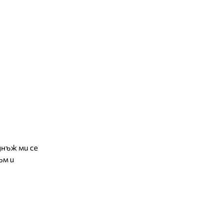
днъж ми се
ъм и