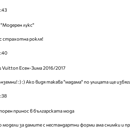
:43
"Модерен лукс"
с страхотна рокля!
9:40
s Vuitton Есен-Зима 2016/2017
земни! :) :) Ако видя такава "мадама" по улицата ще избяга
:38
спорен принос в българската мода
 модели за дамите с нестандартни форми ама снимки и п