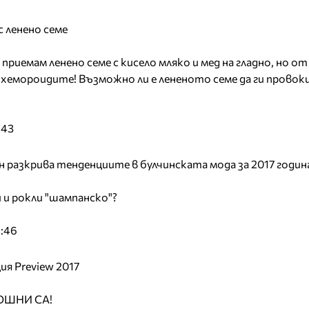
 ленено семе
приемам ленено семе с кисело мляко и мед на гладно, но от
хемороидите! Възможно ли е лененото семе да ги провокир
:43
разкрива тенденциите в булчинската мода за 2017 годин
и и рокли "шампанско"?
9:46
ия Preview 2017
ОШНИ СА!