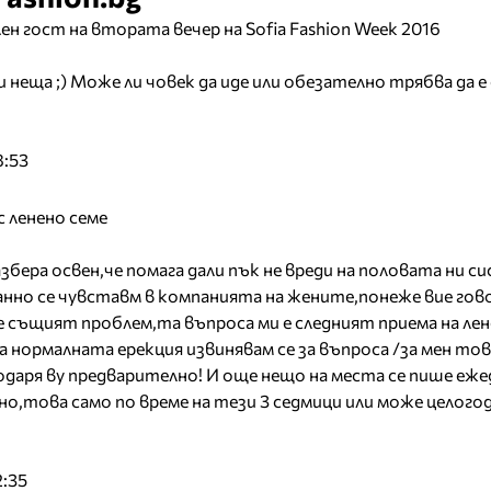
н гост на втората вечер на Sofia Fashion Week 2016
еща ;) Може ли човек да иде или обезателно трябва да е 
8:53
 ленено семе
збера освен,че помага дали пък не вреди на половата ни си
анно се чувставм в компанията на жените,понеже вие го
е същият проблем,та въпроса ми е следният приема на лен
на нормалната ерекция извинявам се за въпроса /за мен тов
одаря ву предварително! И още нещо на места се пише еже
но,това само по време на тези 3 седмици или може целого
2:35