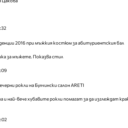
я Цакова
:32
денции 2016 при мъжкия костюм за абитуриентския бал
ка за мъжете. Показва стил
:09
черни рокли на Булчински салон ARETI
 и най-вече хубавите рокли помагат за да изглеждат кр
:02