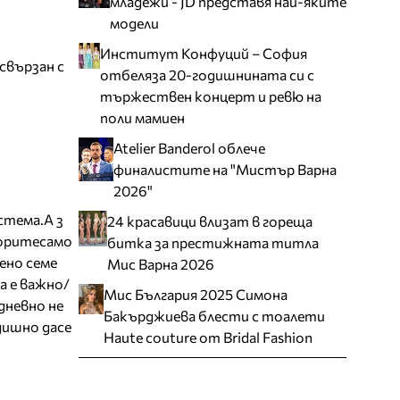
младежи - JD представя най-яките
модели
Институт Конфуций – София
свързан с
отбеляза 20-годишнината си с
тържествен концерт и ревю на
поли мамиен
Atelier Banderol облече
финалистите на "Мистър Варна
2026"
стема.А з
24 красавици влизат в гореща
воритесамо
битка за престижната титла
ено семе
Мис Варна 2026
а е важно/
Мис България 2025 Симона
дневно не
Бакърджиева блести с тоалети
дишно дасе
Haute couture от Bridal Fashion