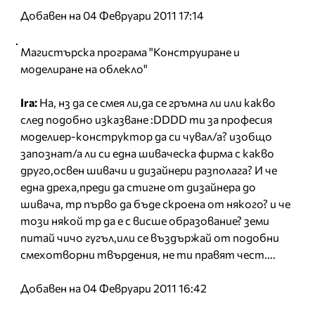
Добавен на 04 Февруари 2011 17:14
Магистърска програма "Конструиране и
моделиране на облекло"
Ira:
Ha, нз да се смея ли,да се гръмна ли или какво
след подобно изказване :DDDD ти за професия
моделиер-конструктор да си чувал/а? изобщо
запознат/а ли си една шиваческа фирма с какво
друго,освен шивачи и дизайнери разполага? И че
една дреха,преди да стигне от дизайнера до
шивача, тр първо да бъде скроена от някого? и че
този някой тр да е с висше образование? земи
питай чичо гугъл,или се въздържай от подобни
смехотворни твърдения, не ти правят чест....
Добавен на 04 Февруари 2011 16:42