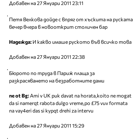
Добавен на 27 Януари 2011 23:11
Петя Велкова дойде с впряг от хъскита на руската
вечер вчера в новооткрит столичен бар
Надежда:
И какво имаше руското във всичко това
Добавен на 27 Януари 2011 22:38
Бюрото по труда в Париж плаща за
разкрасяването на безработните дами
ne ot Bg:
Ami v UK puk davat na horata,koito ne mogat
da si namerqt rabota dulgo vreme,po £75 vuv formata
na vay4eri das si kypqt drehi za intervu
Добавен на 27 Януари 2011 15:29