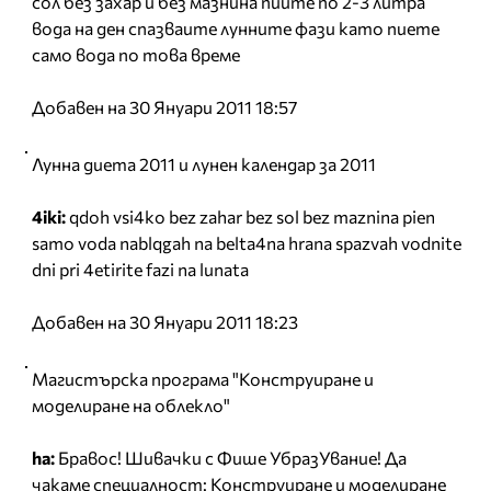
сол без захар и без мазнина пийте по 2-3 литра
вода на ден спазваите лунните фази като пиете
само вода по това време
Добавен на 30 Януари 2011 18:57
Лунна диета 2011 и лунен календар за 2011
4iki:
qdoh vsi4ko bez zahar bez sol bez maznina pien
samo voda nablqgah na belta4na hrana spazvah vodnite
dni pri 4etirite fazi na lunata
Добавен на 30 Януари 2011 18:23
Магистърска програма "Конструиране и
моделиране на облекло"
ha:
Бравос! Шивачки с Фише УбразУвание! Да
чакаме специалност: Конструиране и моделиране