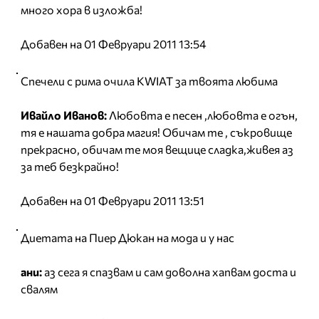
много хора в изложба!
Добавен на 01 Февруари 2011 13:54
Спечели с рима очила KWIAT за твоята любима
Ивайло Иванов:
Любовта е песен ,любовта е огън,
тя е нашата добра магия! Обичам те , съкровище
прекрасно, обичам те моя вещице сладка,живея аз
за теб безкрайно!
Добавен на 01 Февруари 2011 13:51
Диетата на Пиер Дюкан на мода и у нас
ани:
аз сега я спазвам и сам доволна хапвам доста и
свалям