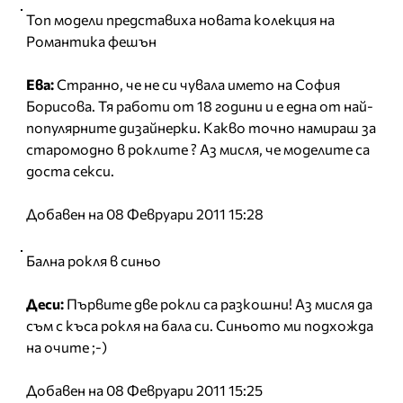
Топ модели представиха новата колекция на
Романтика фешън
Ева:
Странно, че не си чувала името на София
Борисова. Тя работи от 18 години и е една от най-
популярните дизайнерки. Какво точно намираш за
старомодно в роклите ? Аз мисля, че моделите са
доста секси.
Добавен на 08 Февруари 2011 15:28
Бална рокля в синьо
Деси:
Първите две рокли са разкошни! Аз мисля да
съм с къса рокля на бала си. Синьото ми подхожда
на очите ;-)
Добавен на 08 Февруари 2011 15:25