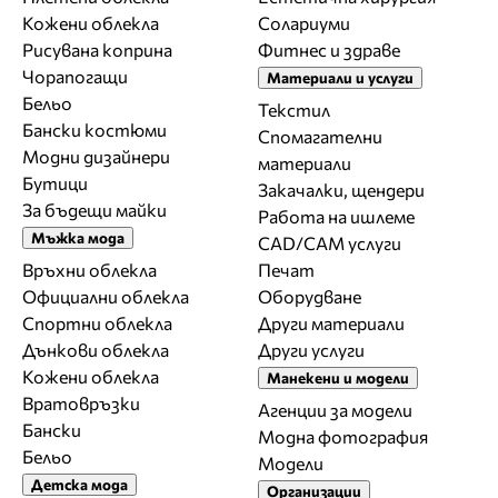
Кожени облекла
Солариуми
Рисувана коприна
Фитнес и здраве
Чорапогащи
Материали и услуги
Бельо
Текстил
Бански костюми
Спомагателни
Модни дизайнери
материали
Бутици
Закачалки, щендери
За бъдещи майки
Работа на ишлеме
Мъжка мода
CAD/CAM услуги
Връхни облекла
Печат
Официални облекла
Оборудване
Спортни облекла
Други материали
Дънкови облекла
Други услуги
Кожени облекла
Манекени и модели
Вратовръзки
Агенции за модели
Бански
Модна фотография
Бельо
Модели
Детска мода
Организации