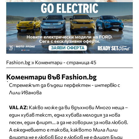
Fashion.bg
»
Коментари - страница 45
Коментари във Fashion.bg
Стремежът да бъдеш перфектен - интервю с
Лили Иванова
VAL AZ:
Какво може да ви вдъхнови Много неща –
един хубав текст, една хубава мелодия за нова
песен, един флирт… а да не говорим за нова любов.
А ежедневието е такова, каквото Мила Лили
флирта не е любов Бог е любов не е флирт Бъди