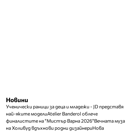
Новини
Ученически раници за деца и младежи - JD представя
най-яките модели
Atelier Banderol облече
финалистите на "Мистър Варна 2026"
Вечната муза
на Холивуд вдъхнови родни дизайнери
Нова