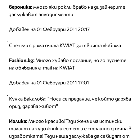
вероника:
много яки рокли браво на дизайнерите
заслужават аплодисменти
Добавен на 01 Февруари 2011 20:17
Спечели с рима очила KWIAT за твоята любима
Fashion.bg:
Много хубаво послание, но го пуснете
на обявения e-mail на KWIAT
Добавен на 01 Февруари 2011 17:01
Кунка Бакалова: "Носи се предание, че който дарява
ориз, дарява живот"
Иглика:
Много красиво!Тази жена има истински
талант на художник и естет и е страшно сръчна в
изработката! Тези неща заслужава да се видят от