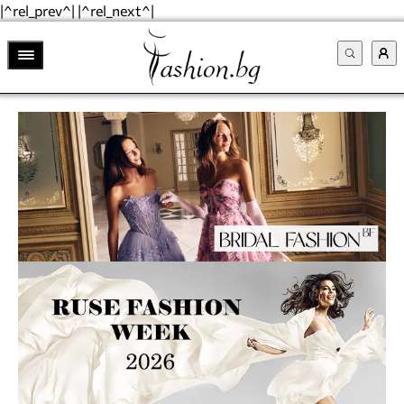
|^rel_prev^| |^rel_next^|