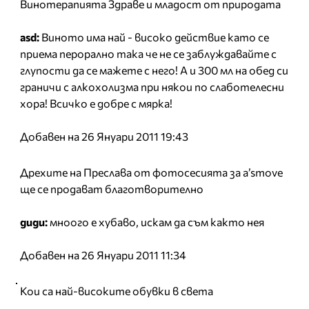
Винотерапията Здраве и младост от природата
asd:
Виното има най - високо действие като се
приема перорално така че не се заблуждавайте с
глупости да се мажете с него! А и 300 мл на обед си
граничи с алкохолизма при някои по слаботелесни
хора! Всичко е добре с мярка!
Добавен на 26 Януари 2011 19:43
Дрехите на Преслава от фотосесията за a’smove
ще се продават благотворително
диди:
мноого е хубаво, искам да съм както нея
Добавен на 26 Януари 2011 11:34
Кои са най-високите обувки в света