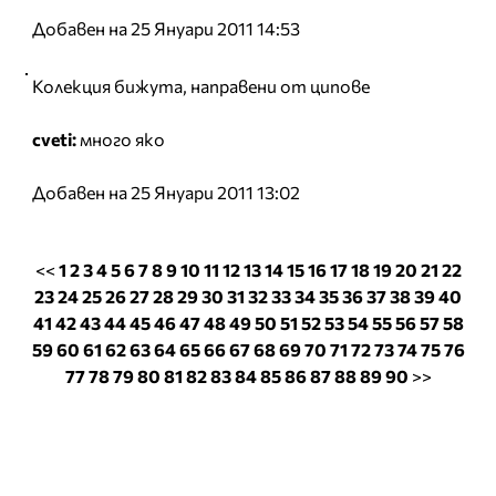
Добавен на 25 Януари 2011 14:53
Колекция бижута, направени от ципове
cveti:
много яко
Добавен на 25 Януари 2011 13:02
<<
1
2
3
4
5
6
7
8
9
10
11
12
13
14
15
16
17
18
19
20
21
22
23
24
25
26
27
28
29
30
31
32
33
34
35
36
37
38
39
40
41
42
43
44
45
46
47
48
49
50
51
52
53
54
55
56
57
58
59
60
61
62
63
64
65
66
67
68
69
70
71
72
73
74
75
76
77
78
79
80
81
82
83
84
85
86
87
88
89
90
>>