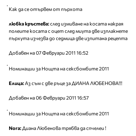
Как да се отървем от пърхота
любка кръстева:
след измиване на косата накрая
полеите косата с оцет след миута две изплакнете
пърхута изчезва до седмица две изпитана рецепта
Добавен на 07 Февруари 2011 16:52
Номинации за Нощта на сексбомбите 2011
Елица:
Аз съм с две ръце за ДИАНА ЛЮБЕНОВА!!!
Добавен на 06 Февруари 2011 16:57
Номинации за Нощта на сексбомбите 2011
Nora:
Диана Любенова трябва да спчелеи !