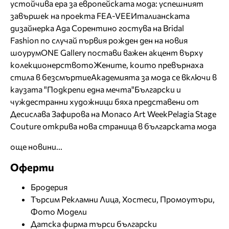
устойчива ера за европейската мода: успешният
завършек на проекта FEA-VEE
Италианската
дизайнерка Ада Сорентино гостува на Bridal
Fashion по случай първия рожден ден на новия
шоурум
ONE Gallery постави важен акцент върху
колекционерството
Жените, които превърнаха
стила в безсмъртие
Академията за мода се включи в
каузата "Подкрепи една мечта"
Български и
чуждестранни художници бяха представени от
Десислава Зафирова на Monaco Art Week
Pelagia Stage
Couture открива нова страница в българската мода
още новини...
Оферти
Бродерия
Търсим Рекламни Лица, Хостеси, Промоутъри,
Фото Модели
Датска фирма търси български