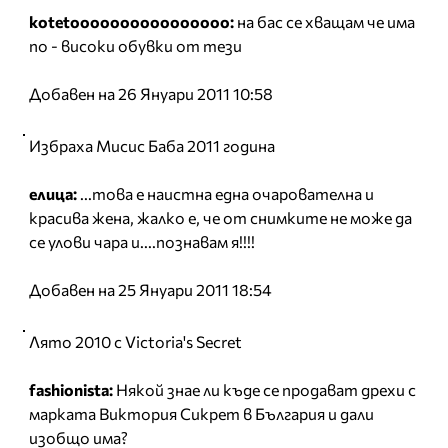
kotetoooooooooooooooo:
на бас се хващам че има
по - високи обувки от тези
Добавен на 26 Януари 2011 10:58
Избраха Мисис Баба 2011 година
елица:
...това е наистна една очарователна и
красива жена, жалко е, че от снимките не може да
се улови чара и....познавам я!!!!
Добавен на 25 Януари 2011 18:54
Лято 2010 с Victoria's Secret
fashionista:
Някой знае ли къде се продават дрехи с
марката Виктория Сикрет в България и дали
изобщо има?