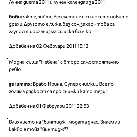
Лунна диета 2011 и лунен календар за 2011
боби:
яжте,пийте,веселете се и си носете новите
дрехи.Другото е лъжа.без сол,захар -това са
глупости.организма си иска всичко.
Добавен на 02 Февруари 2011 15:13
Модна къща "Невена" с второ самостоятелно
ревю
gurummx:
Браво Ирина, Супер снимки.. Все по-
голяма рядкост са про снимки като тези!
Добавен на 01 Февруари 2011 22:53
Влиянието на "винтидж" модата днес. Знаем ли
какво е това "винтидж"?