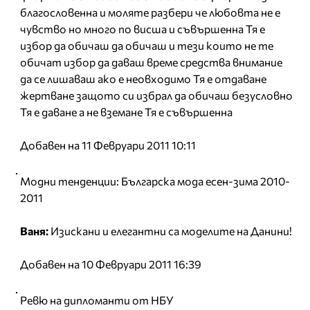
благословенна и моляте разбери че любовта не е
чувство но много по висша и съвършенна Тя е
избор да обичаш да обичаш и тези които не те
обичат избор да даваш време средства внимание
да се лишаваш ако е неовходимо Тя е отдаване
жертване защото си избрал да обичаш безусловно
Тя е даване а не вземане Тя е съвършенна
Добавен на 11 Февруари 2011 10:11
Модни тенденции: Българска мода есен-зима 2010-
2011
Ваня:
Изискани и елегантни са моделите на Данини!
Добавен на 10 Февруари 2011 16:39
Ревю на дипломанти от НБУ