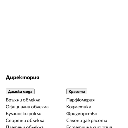
Директория
Дамска мода
Красота
Връхни облекла
Парфюмерия
Официални облекла
Козметика
Булчински рокли
Фризьорство
Спортни облекла
Салони за красота
Плетени облекла
Естетична хирургия