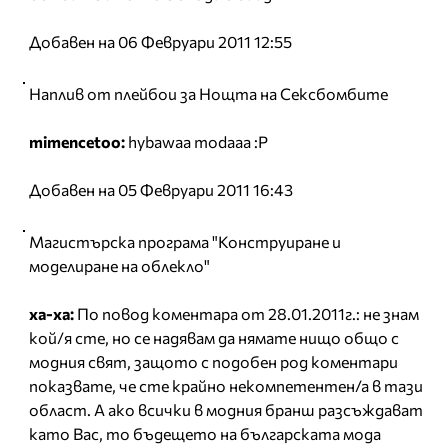
Добавен на 06 Февруари 2011 12:55
Наплив от плейбои за Нощта на Сексбомбите
mimencetoo:
hybawaa modaaa :P
Добавен на 05 Февруари 2011 16:43
Магистърска програма "Конструиране и
моделиране на облекло"
ха-ха:
По повод коментара от 28.01.2011г.: не знам
кой/я сте, но се надявам да нямате нищо общо с
модния свят, защото с подобен род коментари
показвате, че сте крайно некомпетентен/а в тази
област. А ако всички в модния бранш разсъждават
като Вас, то бъдещето на българската мода