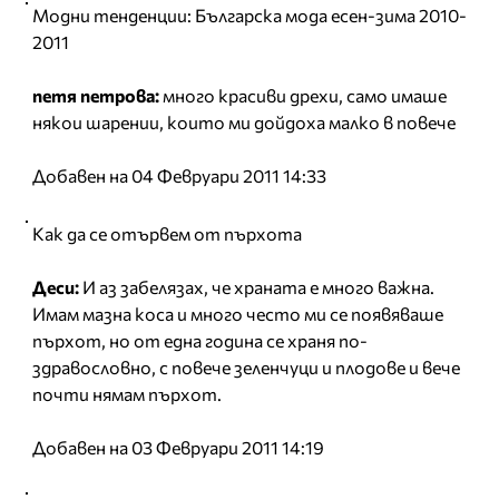
Модни тенденции: Българска мода есен-зима 2010-
2011
петя петрова:
много красиви дрехи, само имаше
някои шарении, които ми дойдоха малко в повече
Добавен на 04 Февруари 2011 14:33
Как да се отървем от пърхота
Деси:
И аз забелязах, че храната е много важна.
Имам мазна коса и много често ми се появяваше
пърхот, но от една година се храня по-
здравословно, с повече зеленчуци и плодове и вече
почти нямам пърхот.
Добавен на 03 Февруари 2011 14:19