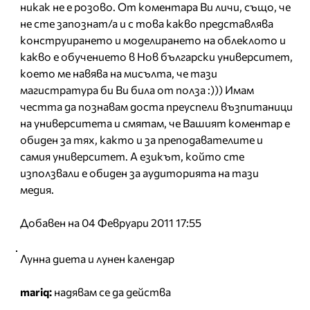
никак не е розово. От коментара Ви личи, също, че
не сте запознат/а и с това какво представлява
конструирането и моделирането на облеклото и
какво е обучението в Нов български университет,
което ме навява на мисълта, че тази
магистратура би Ви била от полза :))) Имам
честта да познавам доста преуспели възпитаници
на университета и смятам, че Вашият коментар е
обиден за тях, както и за преподавателите и
самия университет. А езикът, който сте
използвали е обиден за аудиторията на тази
медия.
Добавен на 04 Февруари 2011 17:55
Лунна диета и лунен календар
mariq:
надявам се да действа