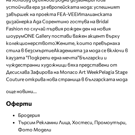
устойчива ера за европейската мода: успешният
завършек на проекта FEA-VEE
Италианската
дизайнерка Ада Сорентино гостува на Bridal
Fashion по случай първия рожден ден на новия
шоурум
ONE Gallery постави важен акцент върху
колекционерството
Жените, които превърнаха
стила в безсмъртие
Академията за мода се включи в
каузата "Подкрепи една мечта"
Български и
чуждестранни художници бяха представени от
Десислава Зафирова на Monaco Art Week
Pelagia Stage
Couture открива нова страница в българската мода
още новини...
Оферти
Бродерия
Търсим Рекламни Лица, Хостеси, Промоутъри,
Фото Модели