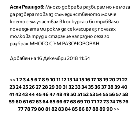
Асан Рашидов:
Много добре ви разбирам но не мога
да разбера това аз съм единственото момче
което съм участвал в конкурса и би трябвало
поне едната ми рокля да се класира аз полагах
толкова труд и старание напразно сега го
разбрах.МНОГО СЪМ РАЗОЧОРОВАН
Добавен на 16 Декември 2018 11:54
<<
1
2
3
4
5
6
7
8
9
10
11
12
13
14
15
16
17
18
19
20
21
22
23
24
25
26
27
28
29
30
31
32
33
34
35
36
37
38
39
40
41
42
43
44
45
46
47
48
49
50
51
52
53
54
55
56
57
58
59
60
61
62
63
64
65
66
67
68
69
70
71
72
73
74
75
76
77
78
79
80
81
82
83
84
85
86
87
88
89
90
>>