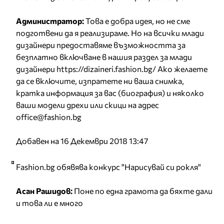
Администратор:
Това е добра идея, но не сме
подготвени да я реализираме. Но на всички млади
дизайнери предоставяме възможността за
безплатно включване в нашия раздел за млади
дизайнери https://dizaineri.fashion.bg/ Ако желаете
да се включите, изпратете ни ваша снимка,
кратка информация за вас (биография) и няколко
ваши модели дрехи или скици на адрес
office@fashion.bg
Добавен на 16 Декември 2018 13:47
Fashion.bg обявява конкурс "Нарисувай си рокля"
Асан Рашидов:
Поне по една грамота да бяхте дали
и това ли е много