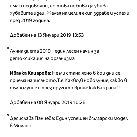
има и недоволни, но това не бива да убива
хубавите идеи. Желая на целия екип здраве и успехи
през 2019 година.
Добавен на 13 Януари 2019 13:53
Лунна диета 2019 - един лесен начин за
детоксикация на организма
Иванка Кацарова:
Не ми стана ясно в кои дни се
приема написаното.Т.е.Какво,в новолуние,какво в
пълнолуние и през другото време каква храна??
Добавен на 08 Януари 2019 16:28
Десислава Панчева: Един успешен български модел
в Милано