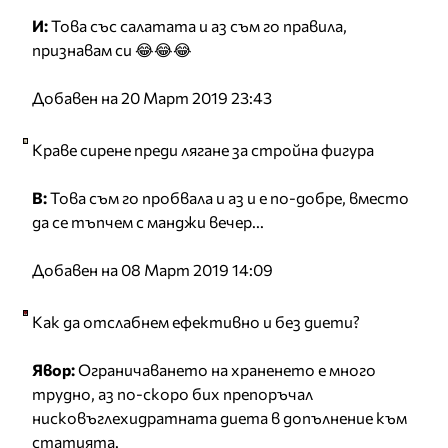
И:
Това със салатата и аз съм го правила,
признавам си 😂😂😂
Добавен на 20 Март 2019 23:43
Краве сирене преди лягане за стройна фигура
В:
Това съм го пробвала и аз и е по-добре, вместо
да се тъпчем с манджи вечер...
Добавен на 08 Март 2019 14:09
Как да отслабнем ефективно и без диети?
Явор:
Ограничаването на храненето е много
трудно, аз по-скоро бих препоръчал
нисковъглехидратната диета в допълнение към
статията.