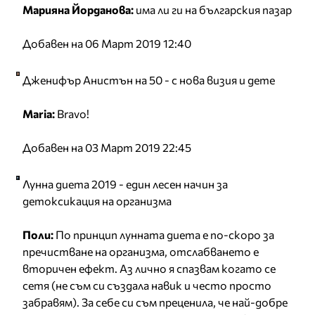
Марияна Йорданова:
има ли ги на българския пазар
Добавен на 06 Март 2019 12:40
Дженифър Анистън на 50 - с нова визия и дете
Maria:
Bravo!
Добавен на 03 Март 2019 22:45
Лунна диета 2019 - един лесен начин за
детоксикация на организма
Поли:
По принцип лунната диета е по-скоро за
пречистване на организма, отслабването е
вторичен ефект. Аз лично я спазвам когато се
сетя (не съм си създала навик и често просто
забравям). За себе си съм преценила, че най-добре