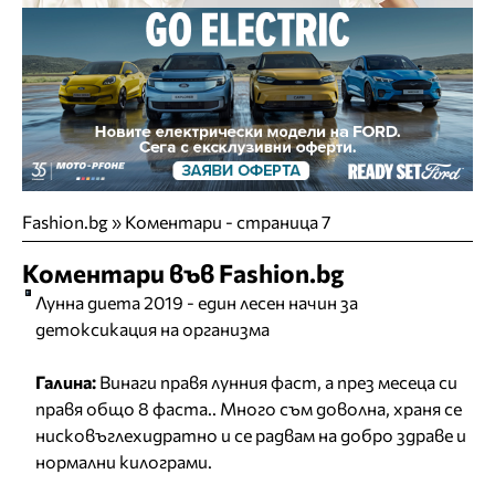
Fashion.bg
»
Коментари - страница 7
Коментари във Fashion.bg
Лунна диета 2019 - един лесен начин за
детоксикация на организма
Галина:
Винаги правя лунния фаст, а през месеца си
правя общо 8 фаста.. Много съм доволна, храня се
нисковъглехидратно и се радвам на добро здраве и
нормални килограми.