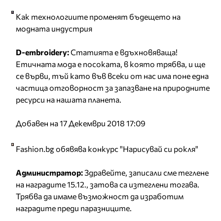
Как технологиите променят бъдещето на
модната индустрия
D-embroidery:
Статията е вдъхновяваща!
Етичната мода е посоката, в която трябва, и ще
се върви, тъй като във всеки от нас има поне една
частица отговорност за запазване на природните
ресурси на нашата планета.
Добавен на 17 Декември 2018 17:09
Fashion.bg обявява конкурс "Нарисувай си рокля"
Администратор:
Здравейте, записали сме теглене
на наградите 15.12., затова са изтеглени тогава.
Трябва да имаме възможност да изработим
наградите преди паразниците.