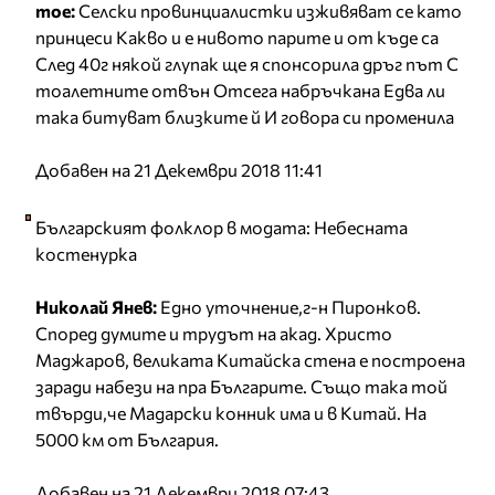
moe:
Селски провинциалистки изживяват се като
принцеси Какво и е нивото парите и от къде са
След 40г някой глупак ще я спонсорила дръг път С
тоалетните отвън Отсега набръчкана Едва ли
така битуват близките й И говора си променила
Добавен на 21 Декември 2018 11:41
Българският фолклор в модата: Небесната
костенурка
Николай Янев:
Едно уточнение,г-н Пиронков.
Според думите и трудът на акад. Христо
Маджаров, великата Китайска стена е построена
заради набези на пра Българите. Също така той
твърди,че Мадарски конник има и в Китай. На
5000 км от България.
Добавен на 21 Декември 2018 07:43