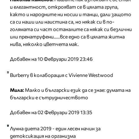
и елегантност, открояват се в цялата група,
както и народните ни носии и танци, дали защото
са си наши или наистина са, но някак си в по-
голямата си част останалите са някак си безлични
или пренатруфени.....все едно са в цялата житна
нива, няколко цветчета мак.
Добавен на 10 Февруари 2019 23:46
Burberry в колаборация с Vivienne Westwood
Мила:
Малко и български език да се знае: думата на
български е сътрудничеството
Добавен на 02 Февруари 2019 13:35
Лунна диета 2019 - един лесен начин за
детоксикация на организма