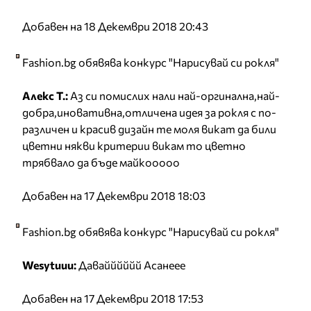
Добавен на 18 Декември 2018 20:43
Fashion.bg обявява конкурс "Нарисувай си рокля"
Алекс Т.:
Аз си помислих нали най-оргинална,най-
добра,иновативна,отличена идея за рокля с по-
различен и красив дизайн те моля викат да били
цветни някви критерии викам то цветно
трябвало да бъде майкооооо
Добавен на 17 Декември 2018 18:03
Fashion.bg обявява конкурс "Нарисувай си рокля"
Wesytuuu:
Давайййййй Асанеее
Добавен на 17 Декември 2018 17:53