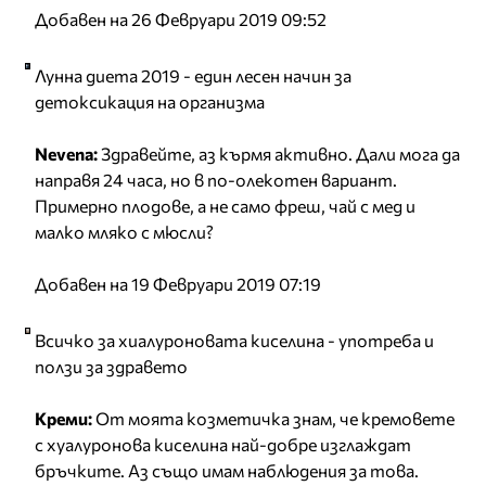
Добавен на 26 Февруари 2019 09:52
Лунна диета 2019 - един лесен начин за
детоксикация на организма
Nevena:
Здравейте, аз кърмя активно. Дали мога да
направя 24 часа, но в по-олекотен вариант.
Примерно плодове, а не само фреш, чай с мед и
малко мляко с мюсли?
Добавен на 19 Февруари 2019 07:19
Всичко за хиалуроновата киселина - употреба и
ползи за здравето
Креми:
От моята козметичка знам, че кремовете
с хуалуронова киселина най-добре изглаждат
бръчките. Аз също имам наблюдения за това.