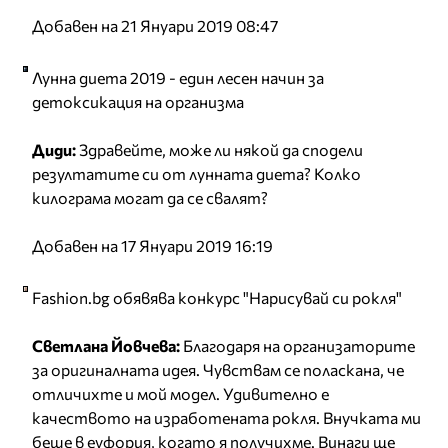
Добавен на 21 Януари 2019 08:47
Лунна диета 2019 - един лесен начин за
детоксикация на организма
Диди:
Здравейте, може ли някой да сподели
резултатите си от лунната диета? Колко
килограма могат да се свалят?
Добавен на 17 Януари 2019 16:19
Fashion.bg обявява конкурс "Нарисувай си рокля"
Светлана Йовчева:
Благодаря на организаторите
за оригиналната идея. Чувствам се поласкана, че
отличихте и мой модел. Удивително е
качеството на изработената рокля. Внучката ми
беше в еуфория, когато я получихме. Винаги ще