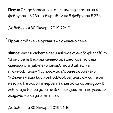
Петя:
Следователно ако искам да започна на 4
февруари...в 23ч....свършвам на 5 февруари в 23.ч....
Добавен на 30 Януари 2019 22:10
Прочистване на организма с ленено семе
slunce:
Моля,кажете дали някъде съм сбъркала?От
13 дни вече взимам ленено брашно,което съм
смелила от закупено семе.Стои в шкаф на
тъмно.Взимам 1 суп.лъжица/обаче гърбена/в
1/2чаена чаша кис.мляко.Въобразила съм си,че от
него ми къркорят червата и ме боли корем долу в
ляво.Тази вечер дори не вечерях,защото не усещам
глад.Може ли да е от него?
Добавен на 30 Януари 2019 21:16