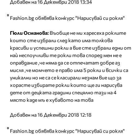
Добавен на 16 Декември 2018 13:34
Fashion.bg обявява конкурс "Нарисувай си рокля"
Гюли Османова:
Въобще не ми харесеха роклите
които сте избрали след като има толкова
красиви и успешни рокли а вие сте избрали едни от
наѝ неспоучливи те рокли това според мен не е
оправдание ,че няма да се отпечатат добре аз
мисля ,че момчето е право има 5 рокли и всички са
уникални но не са се класирали незнам вие що за
хорасте избирате рокли които ще ги нарисува
дете от децката градини спецялно тази на 4
място каде мъ е хубавото на това
Добавен на 16 Декември 2018 12:18
Fashion.bg обявява конкурс "Нарисувай си рокля"