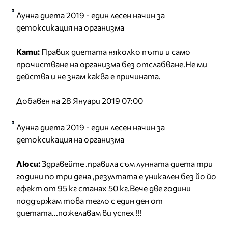
Лунна диета 2019 - един лесен начин за
детоксикация на организма
Кати:
Правих диетата няколко пъти и само
прочистване на организма без отслабване.Не ми
действа и не знам каква е причината.
Добавен на 28 Януари 2019 07:00
Лунна диета 2019 - един лесен начин за
детоксикация на организма
Люси:
Здравейте .правила съм лунната диета три
години по три дена ,резултата е уникален без йо йо
ефект от 95 кг станах 50 кг.Вече две години
поддържам това тегло с един ден от
диетата...пожелавам ви успех !!!