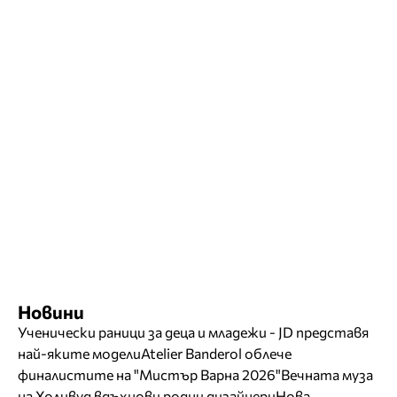
Новини
Ученически раници за деца и младежи - JD представя
най-яките модели
Atelier Banderol облече
финалистите на "Мистър Варна 2026"
Вечната муза
на Холивуд вдъхнови родни дизайнери
Нова