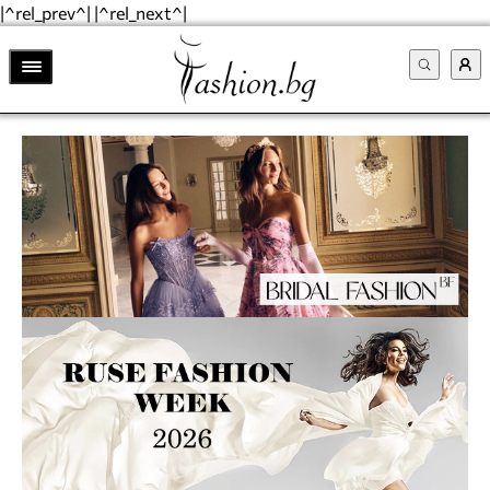
|^rel_prev^| |^rel_next^|