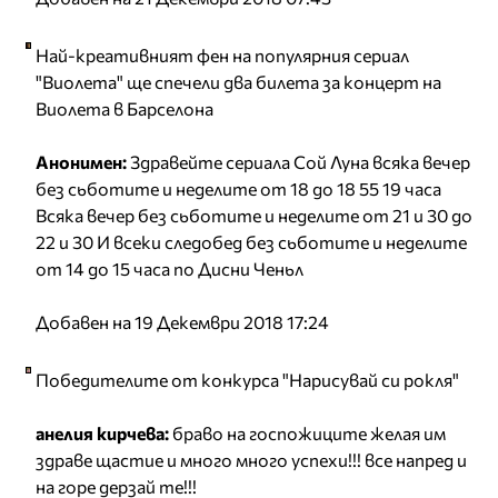
Най-креативният фен на популярния сериал
"Виолета" ще спечели два билета за концерт на
Виолета в Барселона
Анонимен:
Здравейте сериала Сой Луна всяка вечер
без сьботите и неделите от 18 до 18 55 19 часа
Всяка вечер без сьботите и неделите от 21 и 30 до
22 и 30 И всеки следобед без сьботите и неделите
от 14 до 15 часа по Дисни Ченьл
Добавен на 19 Декември 2018 17:24
Победителите от конкурса "Нарисувай си рокля"
анелия кирчева:
браво на госпожиците желая им
здраве щастие и много много успехи!!! все напред и
на горе дерзай те!!!