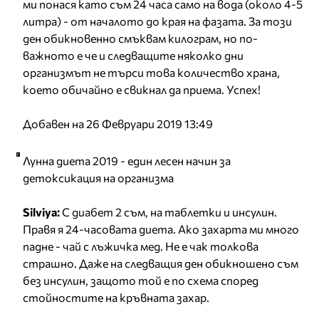
ми понася като съм 24 часа само на вода (около 4-5
литра) - от началото до края на фазата. За този
ден обикновенно смъквам килограм, но по-
важното е че и следващите няколко дни
организмът не търси това количество храна,
което обичайно е свикнал да приема. Успех!
Добавен на 26 Февруари 2019 13:49
Лунна диета 2019 - един лесен начин за
детоксикация на организма
Silviya:
С диабет 2 съм, на таблетки и инсулин.
Правя я 24-часовата диета. Ако захарта ми много
падне - чай с лъжичка мед. Не е чак толкова
страшно. Даже на следващия ден обикношено съм
без инсулин, защото той е по схема според
стойностите на кръвната захар.