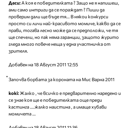
Деси:
А коя е победителката ? Защо не я напишеш,
ами само интриги да се пораждат ? Пиши да
проверим дали ще бъде тя... В някои конкурси
просто си личи най-красивото момиче, какво да се
прави, тогава лесно може да се предположи, че тя
ще спечели, но пак няма гаранции, защото журито
гледа много повече неща у една участничка от
зрителя.
Добавен на 18 Август 2011 12:55
Започва борбата за короната на Мис Варна 2011
koki:
Жалко , че всичко е предварително наредено и
се знае коя ще е победителката още преди
кастинга ....жалко наистина , а имаще хубави
момичета ...
Добавен на 18 Август 2011 11:36