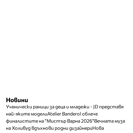
Новини
Ученически раници за деца и младежи - JD представя
най-яките модели
Atelier Banderol облече
финалистите на "Мистър Варна 2026"
Вечната муза
на Холивуд вдъхнови родни дизайнери
Нова