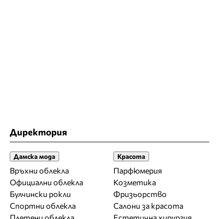
Директория
Дамска мода
Красота
Връхни облекла
Парфюмерия
Официални облекла
Козметика
Булчински рокли
Фризьорство
Спортни облекла
Салони за красота
Плетени облекла
Естетична хирургия