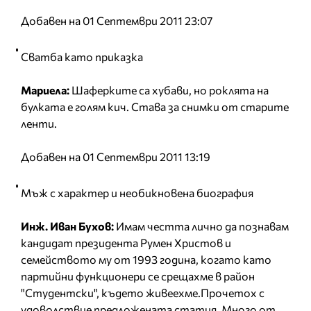
Добавен на 01 Септември 2011 23:07
Сватба като приказка
Мариела:
Шаферките са хубави, но роклята на
булката е голям кич. Става за снимки от старите
ленти.
Добавен на 01 Септември 2011 13:19
Мъж с характер и необикновена биография
Инж. Иван Бухов:
Имам честта лично да познавам
кандидат президента Румен Христов и
семейството му от 1993 година, когато като
партийни функционери се срещахме в район
"Студентски", където живеехме.Прочетох с
удоволствие предложената статия. Много от