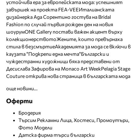
устойчива ера за европейската мода: успешният
завършек на проекта FEA-VEE
Италианската
дизайнерка Ада Сорентино гостува на Bridal
Fashion по случай първия рожден ден на новия
шоурум
ONE Gallery постави важен акцент върху
колекционерството
Жените, които превърнаха
стила в безсмъртие
Академията за мода се включи в
каузата "Подкрепи една мечта"
Български и
чуждестранни художници бяха представени от
Десислава Зафирова на Monaco Art Week
Pelagia Stage
Couture открива нова страница в българската мода
още новини...
Оферти
Бродерия
Търсим Рекламни Лица, Хостеси, Промоутъри,
Фото Модели
Датска фирма търси български