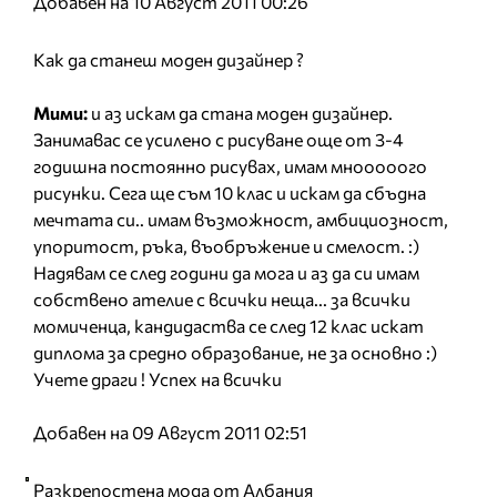
Добавен на 10 Август 2011 00:26
Как да станеш моден дизайнер ?
Мими:
и аз искам да стана моден дизайнер.
Занимавас се усилено с рисуване още от 3-4
годишна постоянно рисувах, имам мнооооого
рисунки. Сега ще съм 10 клас и искам да сбъдна
мечтата си.. имам възможност, амбициозност,
упоритост, ръка, въобръжение и смелост. :)
Надявам се след години да мога и аз да си имам
собствено ателие с всички неща... за всички
момиченца, кандидаства се след 12 клас искат
диплома за средно образование, не за основно :)
Учете драги ! Успех на всички
Добавен на 09 Август 2011 02:51
Разкрепостена мода от Албания