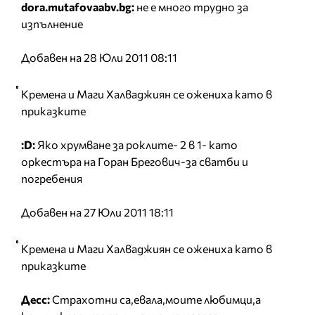
dora.mutafovaabv.bg:
не е много трудно за
изпълнение
Добавен на 28 Юли 2011 08:11
Кремена и Маги Халваджиян се ожениха като в
приказките
:D:
Яко хрумване за роклите- 2 в 1- като
оркестъра на Горан Брегович-за сватби и
погребения
Добавен на 27 Юли 2011 18:11
Кремена и Маги Халваджиян се ожениха като в
приказките
Десс:
Страхотни са,евала,моите любимци,а