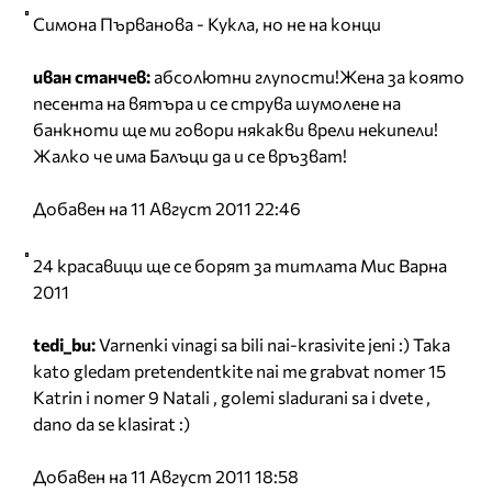
Симона Първанова - Кукла, но не на конци
иван станчев:
абсолютни глупости!Жена за която
песента на вятъра и се струва шумолене на
банкноти ще ми говори някакви врели некипели!
Жалко че има Балъци да и се връзват!
Добавен на 11 Август 2011 22:46
24 красавици ще се борят за титлата Мис Варна
2011
tedi_bu:
Varnenki vinagi sa bili nai-krasivite jeni :) Taka
kato gledam pretendentkite nai me grabvat nomer 15
Katrin i nomer 9 Natali , golemi sladurani sa i dvete ,
dano da se klasirat :)
Добавен на 11 Август 2011 18:58