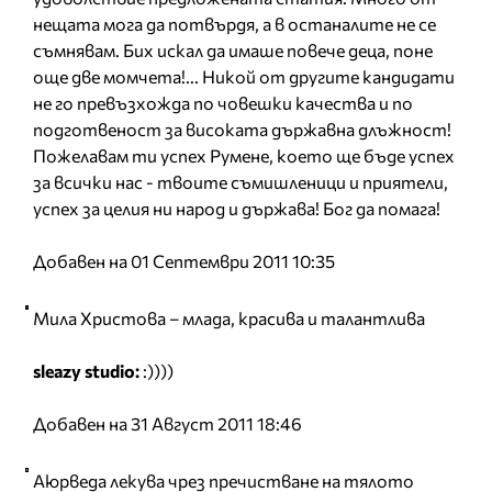
нещата мога да потвърдя, а в останалите не се
съмнявам. Бих искал да имаше повече деца, поне
още две момчета!... Никой от другите кандидати
не го превъзхожда по човешки качества и по
подготвеност за високата държавна длъжност!
Пожелавам ти успех Румене, което ще бъде успех
за всички нас - твоите съмишленици и приятели,
успех за целия ни народ и държава! Бог да помага!
Добавен на 01 Септември 2011 10:35
Мила Христова – млада, красива и талантлива
sleazy studio:
:))))
Добавен на 31 Август 2011 18:46
Аюрведа лекува чрез пречистване на тялото