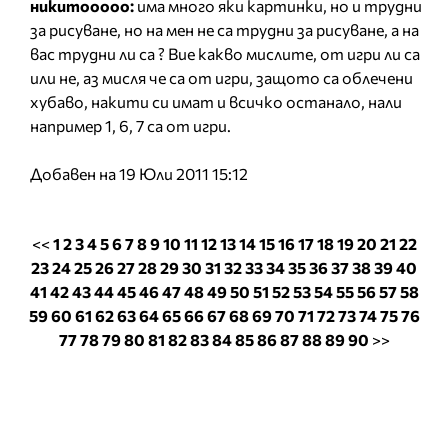
никитооооо:
има много яки картинки, но и трудни
за рисуване, но на мен не са трудни за рисуване, а на
вас трудни ли са ? Вие какво мислите, от игри ли са
или не, аз мисля че са от игри, защото са облечени
хубаво, накити си имат и всичко останало, нали
например 1, 6, 7 са от игри.
Добавен на 19 Юли 2011 15:12
<<
1
2
3
4
5
6
7
8
9
10
11
12
13
14
15
16
17
18
19
20
21
22
23
24
25
26
27
28
29
30
31
32
33
34
35
36
37
38
39
40
41
42
43
44
45
46
47
48
49
50
51
52
53
54
55
56
57
58
59
60
61
62
63
64
65
66
67
68
69
70
71
72
73
74
75
76
77
78
79
80
81
82
83
84
85
86
87
88
89
90
>>