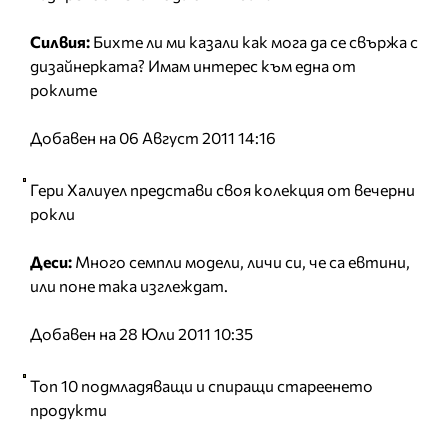
Силвия:
Бихте ли ми казали как мога да се свържа с
дизайнерката? Имам интерес към една от
роклите
Добавен на 06 Август 2011 14:16
Гери Халиуел представи своя колекция от вечерни
рокли
Деси:
Много семпли модели, личи си, че са евтини,
или поне така изглеждат.
Добавен на 28 Юли 2011 10:35
Топ 10 подмладяващи и спиращи стареенето
продукти