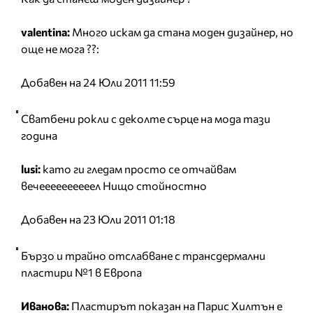
valentina:
Много искам да стана моден дизайнер, но
още не мога ??:
Добавен на 24 Юли 2011 11:59
Сватбени рокли с деколте сърце на мода тази
година
lusi:
като ги гледам просто се отчайвам
вечеееееееееел Нищо стойностно
Добавен на 23 Юли 2011 01:18
Бързо и трайно отслабване с трансдермални
пластири №1 в Европа
Иванова:
Пластирът показан на Парис Хилтън е