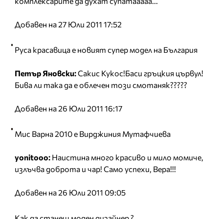
комплексарите да духат супатааааа...
Добавен на 27 Юли 2011 17:52
Руса красавица е новият супер модел на България
Петър Яновски:
Сакис Кукос!Баси гръцкия цървул!
Бива ли така да е облечен този смотаняк?????
Добавен на 26 Юли 2011 16:17
Мис Варна 2010 е Вирджиния Мутафчиева
yonitooo:
Наистина много красиво и мило момиче,
излъчва доброта и чар! Само успехи, Вера!!!
Добавен на 26 Юли 2011 09:05
Как да станеш моден дизайнер ?