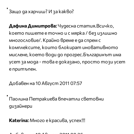
Защо да харчиш? И за какво?
Дафина Димитрова:
Чудесна статия.Всичко,
което пишете е точно и с мярка / без излишно
многословие/. Крайно време е да спрем с
комплексите, които блокират иновативното
мислене, което води до прогрес.Българинът има
усет за мода - това е доказано, просто този усет
е притъпен.
Добавен на 10 Август 2011 07:57
Паолина Петракиева впечатли световни
дизайнери
Katerina:
Много е красива, успех!!!