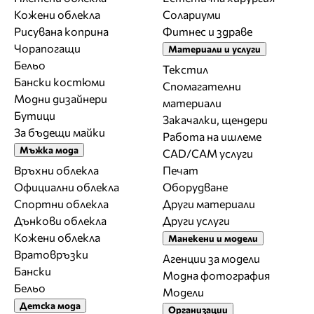
Кожени облекла
Солариуми
Рисувана коприна
Фитнес и здраве
Чорапогащи
Материали и услуги
Бельо
Текстил
Бански костюми
Спомагателни
Модни дизайнери
материали
Бутици
Закачалки, щендери
За бъдещи майки
Работа на ишлеме
Мъжка мода
CAD/CAM услуги
Връхни облекла
Печат
Официални облекла
Оборудване
Спортни облекла
Други материали
Дънкови облекла
Други услуги
Кожени облекла
Манекени и модели
Вратовръзки
Агенции за модели
Бански
Модна фотография
Бельо
Модели
Детска мода
Организации