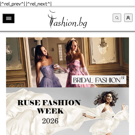
|^rel_prev^| |^rel_next^|