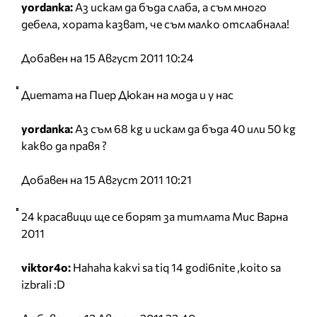
yordanka:
Аз искам да бъда слаба, а съм много
дебела, хората казват, че съм малко отслабнала!
Добавен на 15 Август 2011 10:24
Диетата на Пиер Дюкан на мода и у нас
yordanka:
Аз съм 68 kg и искам да бъда 40 или 50 kg
какво да правя ?
Добавен на 15 Август 2011 10:21
24 красавици ще се борят за титлата Мис Варна
2011
viktor4o:
Hahaha kakvi sa tiq 14 godi6nite ,koito sa
izbrali :D