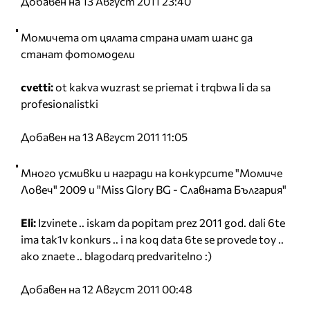
Добавен на 13 Август 2011 23:40
Момичета от цялата страна имат шанс да
станат фотомодели
cvetti:
ot kakva wuzrast se priemat i trqbwa li da sa
profesionalistki
Добавен на 13 Август 2011 11:05
Много усмивки и награди на конкурсите "Момиче
Ловеч" 2009 и "Miss Glory BG - Славната България"
Eli:
Izvinete .. iskam da popitam prez 2011 god. dali 6te
ima tak1v konkurs .. i na koq data 6te se provede toy ..
ako znaete .. blagodarq predvaritelno :)
Добавен на 12 Август 2011 00:48