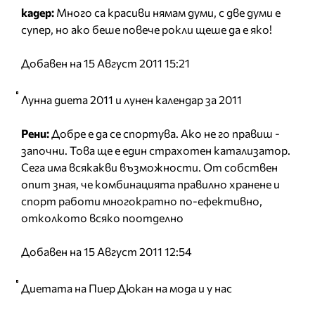
кадер:
Много са красиви нямам думи, с две думи е
супер, но ако беше повече рокли щеше да е яко!
Добавен на 15 Август 2011 15:21
Лунна диета 2011 и лунен календар за 2011
Рени:
Добре е да се спортува. Ако не го правиш -
започни. Това ще е един страхотен катализатор.
Сега има всякакви възможности. От собствен
опит зная, че комбинацията правилно хранене и
спорт работи многократно по-ефективно,
отколкото всяко поотделно
Добавен на 15 Август 2011 12:54
Диетата на Пиер Дюкан на мода и у нас