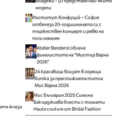
младежи - JD представя най-яките
модели
Институт Конфуций – София
отбеляза 20-годишнината си с
тържествен концерт и ревю на
поли мамиен
Atelier Banderol облече
финалистите на "Мистър Варна
2026"
24 красавици влизат в гореща
битка за престижната титла
Мис Варна 2026
Мис България 2025 Симона
Бакърджиева блести с тоалети
ата жлеза
Haute couture от Bridal Fashion