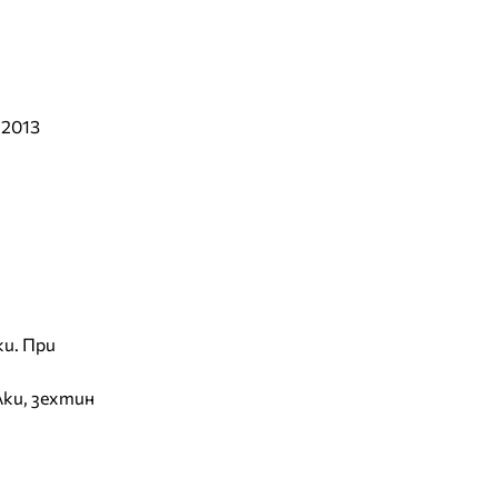
 2013
и. При
лки, зехтин