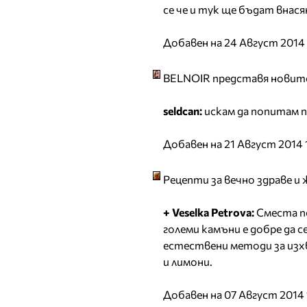
се че и тук ще бъдат внася
Добавен на 24 Август 2014
BELNOIR представя новите
seldcan:
искам да попитам пр
Добавен на 21 Август 2014 
Рецепти за вечно здраве 
+ Veselka Petrova:
Сместа п
големи камъни е добре да 
естествени методи за изхв
и лимони.
Добавен на 07 Август 2014 