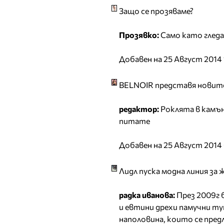
Защо се прозяваме?
Прозявко:
Само като гледам
Добавен на 25 Август 2014 
BELNOIR представя новите
редактор:
Роклята в камъни
питате
Добавен на 25 Август 2014 
Лидл пуска модна линия за 
радка иванова:
През 2009г б
и евтини дрехи памучни ту
наполовина, които се предл