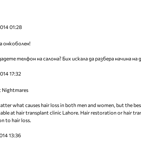
014 01:28
на онкоболен!
адете телфон на салона? Бих искала да разбера начина на 
014 17:32
t Nightmares
tter what causes hair loss in both men and women, but the be
able at hair transplant clinic Lahore. Hair restoration or hair tr
n to hair loss.
014 13:36