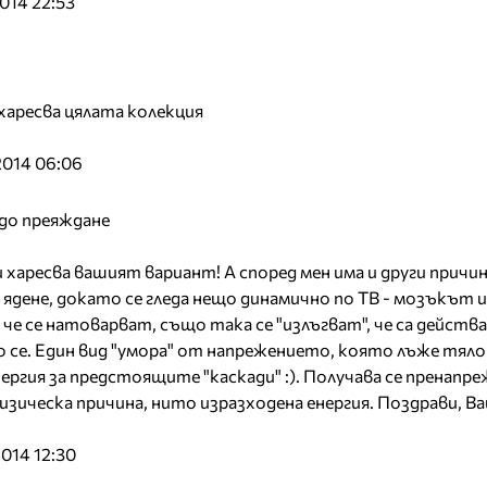
014 22:53
харесва цялата колекция
2014 06:06
 до преяждане
харесва вашият вариант! А според мен има и други причин
ядене, докато се гледа нещо динамично по ТВ - мозъкът и
 че се натоварват, също така се "излъгват", че са действ
се. Един вид "умора" от напрежението, която лъже тялот
ергия за предстоящите "каскади" :). Получава се пренапре
физическа причина, нито изразходена енергия. Поздрави, 
014 12:30