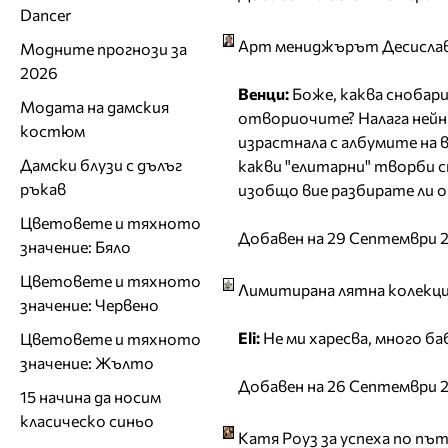
Dancer
Арт мениджърът Десислава
Модните прогнози за
2026
Венци:
Боже, каква снобария
Модата на дамския
отвориочите? Налага нейни 
костюм
израстнала с албумите на 
Дамски блузи с дълъг
какви "елитарни" творби с
ръкав
изобщо вие разбирате ли о
Цветовете и тяхното
Добавен на 29 Септември 2
значение: Бяло
Цветовете и тяхното
Лимитирана лятна колекция
значение: Червено
Eli:
Не ми харесва, много ба
Цветовете и тяхното
значение: Жълто
Добавен на 26 Септември 2
15 начина да носим
класическо синьо
Катя Роуз за успеха по пъ