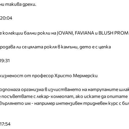
ни такива дрехи.
 20:04
 колекции бални рокли на JOVANI, FAVIANA и BLUSH PROM
одава ли се цялата рокля в камъни, дето е с цепка
19:31
и жизненост от професор Христо Мермерски
одпомага организма в изчистването на натрупаните шлак
се посъветвате с лекар-хомеопат, ако искате да опитате
ърлянето им - например интензивен тридневен курс с би
17:54