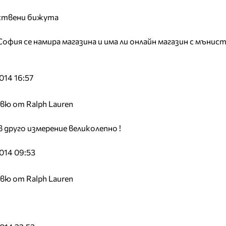
бствени бижута
офия се намира магазина и има ли онлайн магазин с мънист
014 16:57
вю от Ralph Lauren
 друго измерение великолепно !
014 09:53
вю от Ralph Lauren