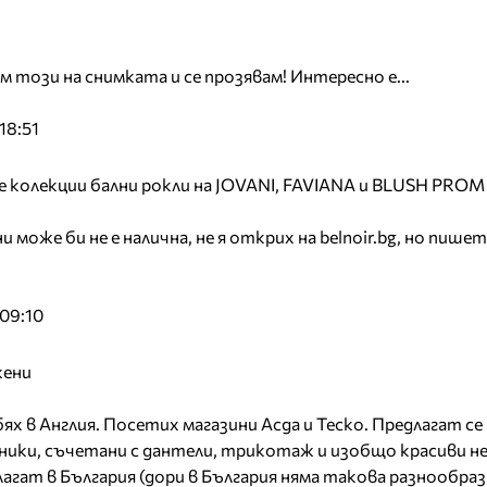
 този на снимката и се прозявам! Интересно е...
18:51
 колекции бални рокли на JOVANI, FAVIANA и BLUSH PROM
 може би не е налична, не я открих на belnoir.bg, но пишет
09:10
жени
ях в Англия. Посетих магазини Асда и Теско. Предлагат с
ники, съчетани с дантели, трикотаж и изобщо красиви не
агат в България (дори в България няма такова разнообраз