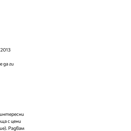
 2013
е да ги
е интересни
ща с цени
ие). Радвам