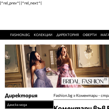
|^rel_prev^| |^rel_next^|
FASHION.BG
КОЛЕКЦИИ
ДИРЕКТОРИЯ
ОФЕРТИ
МАГ
Директория
Fashion.bg
»
Коментари - стр
Дамска мода
Коментари във F