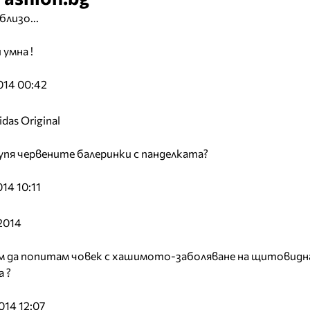
лизо...
 умна !
014 00:42
as Original
упя червените балеринки с панделката?
14 10:11
2014
 да попитам човек с хашимото-заболяване на щитовидн
 ?
14 12:07