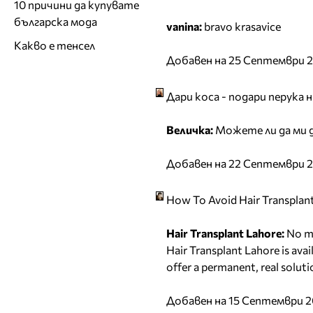
10 причини да купувате
българска мода
vanina:
bravo krasavice
Какво е тенсел
Добавен на 25 Септември 2
Дари коса - подари перука 
Величка:
Можете ли да ми д
Добавен на 22 Септември 2
How To Avoid Hair Transplan
Hair Transplant Lahore:
No ma
Hair Transplant Lahore is avail
offer a permanent, real solutio
Добавен на 15 Септември 2