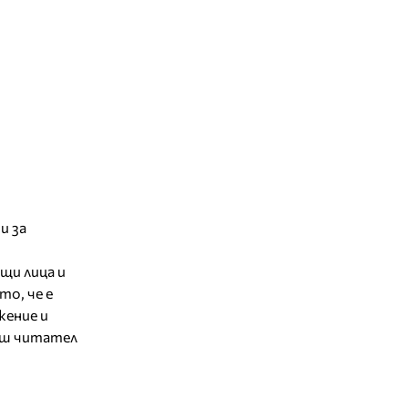
и за
ащи лица и
о, че е
жение и
Ваш читател