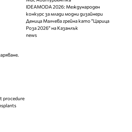
IDEAMODA 2026: Международен
конкурс за млади модни дизайнери
Деница Малчева грейна като "Царица
Роза 2026" на Казанлък
news
даряване.
st procedure
ansplants