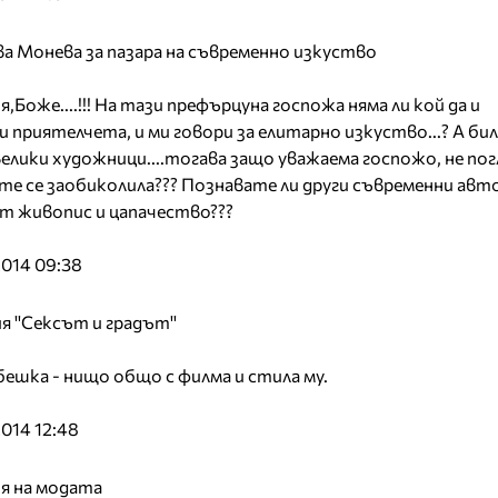
 Монева за пазара на съвременно изкуство
,Боже....!!! На тази префърцуна госпожа няма ли кой да и
приятелчета, и ми говори за елитарно изкуство...? А бил
велики художници....тогава защо уважаема госпожо, не пог
те се заобиколила??? Познавате ли други съвременни авт
т живопис и цапачество???
014 09:38
 ''Сексът и градът''
бешка - нищо общо с филма и стила му.
014 12:48
тя на модата