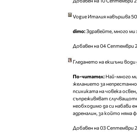
Добавен на 10 Септември 2
Vogue Италия навършва 50
dimo:
Здравейте, много ми 
Добавен на 04 Септември 
Гледането на екшъни води
По-читател:
Най-много ми 
желанието за непрестанно 
психиката на човека освен,
съпреживяват случващото 
необходимо да си набави ен
адреналин, за който няма 
Добавен на 03 Септември 2