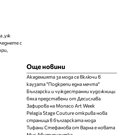
а ,уж
леднете с
ори,
Още новини
Академията за мода се включи в
каузата "Подкрепи една мечта"
Български и чуждестранни художници
бяха представени от Десислава
Зафирова на Monaco Art Week
Pelagia Stage Couture открива нова
страница в българската мода
Тифани Стефанова от Варна е новата
Мис Абитуриентка