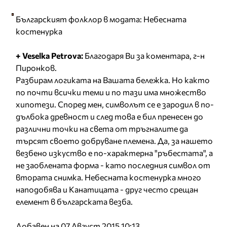
Българският фолклор в модата: Небесната
костенурка
+ Veselka Petrova:
Благодаря Ви за коментара, г-н
Пиронков.
Разбирам логиката на Вашата бележка. Но както
по почти всички теми и по тази има множество
хипотези. Според мен, символът се е зародил в по-
дълбока древност и след това е бил пренесен до
различни точки на света от тръгналите да
търсят своето добруване племена. Да, за нашето
везбено изкуство е по-характерна "ръбестата", а
не заоблената форма - като последния символ от
втората снимка. Небесната костенурка много
наподобява и Канатицата - друг често срещан
елемент в българската везба.
Добавен на 07 Август 2015 10:13