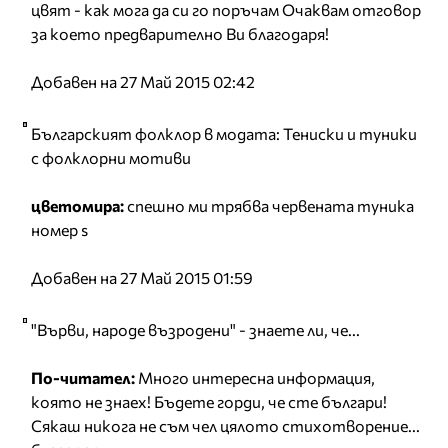
цвят - как мога да си го поръчам Очаквам отговор
за което предварително Ви благодаря!
Добавен на 27 Май 2015 02:42
Българският фолклор в модата: Тениски и туники
с фолклорни мотиви
цветомира:
спешно ми трябва червената туника
номер s
Добавен на 27 Май 2015 01:59
"Върви, народе възродени" - знаете ли, че...
По-читател:
Много интересна информация,
която не знаех! Бъдете горди, че сте българи!
Сякаш никога не съм чел цялото стихотворение...