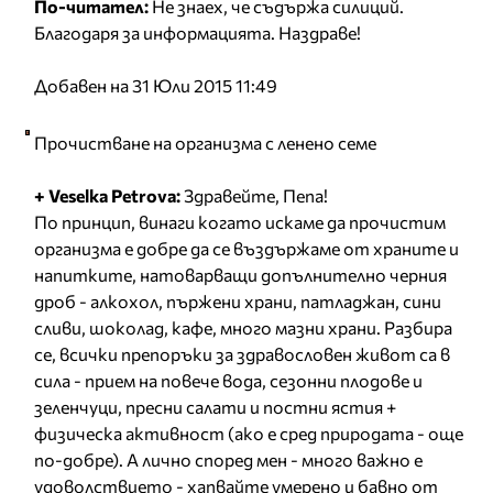
По-читател:
Не знаех, че съдържа силиций.
Благодаря за информацията. Наздраве!
Добавен на 31 Юли 2015 11:49
Прочистване на организма с ленено семе
+ Veselka Petrova:
Здравейте, Пепа!
По принцип, винаги когато искаме да прочистим
организма е добре да се въздържаме от храните и
напитките, натоварващи допълнително черния
дроб - алкохол, пържени храни, патладжан, сини
сливи, шоколад, кафе, много мазни храни. Разбира
се, всички препоръки за здравословен живот са в
сила - прием на повече вода, сезонни плодове и
зеленчуци, пресни салати и постни ястия +
физическа активност (ако е сред природата - още
по-добре). А лично според мен - много важно е
удоволствието - хапвайте умерено и бавно от