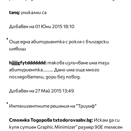
tanq:
уникални са
Добавен на 01 Юни 2015 18:10
Още една абитуриентка с рокля с български
шевици
hjjjjjgfytddddddd:
такова излъчване има тази
абитуриентка......... Дано има още много
последователи, дори без повод.
Добавен на 27 Май 2015 13:49
Интелигентните решения на "Триумф"
Стоянка Тодорова txtodorovaabv.bg:
Искам да си
купя сутиен Graphic Minimizer” размер 90Е телесен