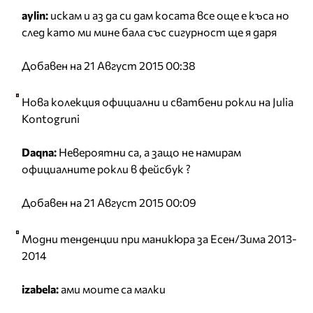
aylin:
искам и аз да си дам косата все още е къса но
след като ми мине бала със сигурност ще я даря
Добавен на 21 Август 2015 00:38
Нова колекция официални и сватбени рокли на Julia
Kontogruni
Daqna:
Невероятни са, а защо не намирам
официалните рокли в фейсбук ?
Добавен на 21 Август 2015 00:09
Модни тенденции при маникюра за Есен/Зима 2013-
2014
izabela:
ами моите са малки