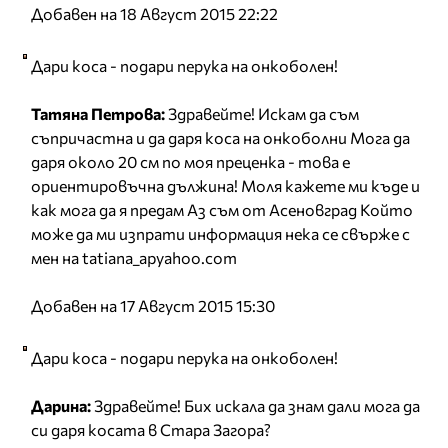
Добавен на 18 Август 2015 22:22
Дари коса - подари перука на онкоболен!
Татяна Петрова:
Здравейте! Искам да съм
съпричастна и да даря коса на онкоболни Мога да
даря около 20 см по моя преценка - това е
ориентировъчна дължина! Моля кажете ми къде и
как мога да я предам Аз съм от Асеновград Който
може да ми изпрати информация нека се свърже с
мен на tatiana_apyahoo.com
Добавен на 17 Август 2015 15:30
Дари коса - подари перука на онкоболен!
Дарина:
Здравейте! Бих искала да знам дали мога да
си даря косата в Стара Загора?