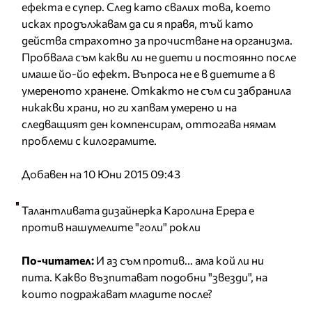
ефекта е супер. След като свалих това, което
исках продължавам да си я правя, тъй като
действа страхотно за прочистване на организма.
Пробвала съм какви ли не диети и постоянно после
имаше йo-йo ефект. Въпроса не е в диетите а в
умереното хранене. Откакто не съм си забранила
никакви храни, но ги хапвам умерено и на
следващият ден компенсирам, оттогава нямам
проблеми с килограмите.
Добавен на 10 Юни 2015 09:43
Талантливата дизайнерка Каролина Ерера е
против нашумелите "голи" рокли
По-читател:
И аз съм против... ама кой ли ни
пита. Какво възпитават подобни "звезди", на
които подражават младите после?