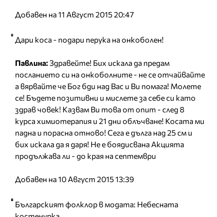
Добавен на 11 Август 2015 20:47
Дари коса - подари перука на онкоболен!
Павлина:
Здравейте! Бих искала да предам
посланието си на онкоболните - не се отчайвайте
а вярвайте че Бог бди над Вас и Ви помага! Молете
се! Бъдете позитивни и мислете за себе си като
здрав човек! Казвам Ви това от опит - след 8
курса химиотерапия и 21 дни облъчване! Косата ми
падна и порасна отново! Сега е дълга над 25 см и
бих искала да я даря! Не е боядисвана Акцията
продължава ли - до края на септември
Добавен на 10 Август 2015 13:39
Българският фолклор в модата: Небесната
костенурка