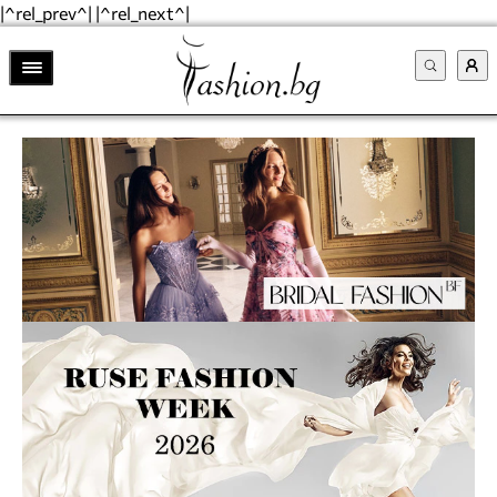
|^rel_prev^| |^rel_next^|