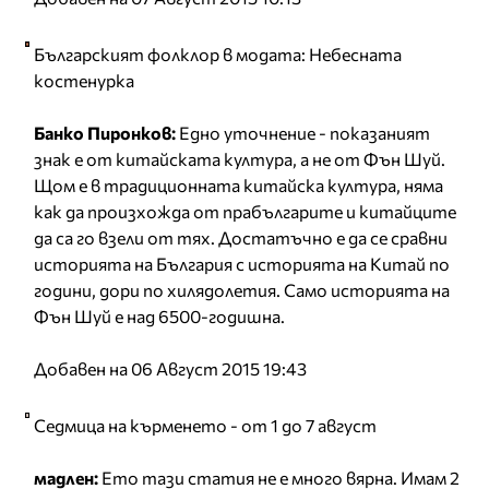
Българският фолклор в модата: Небесната
костенурка
Банко Пиронков:
Едно уточнение - показаният
знак е от китайската култура, а не от Фън Шуй.
Щом е в традиционната китайска култура, няма
как да произхожда от прабългарите и китайците
да са го взели от тях. Достатъчно е да се сравни
историята на България с историята на Китай по
години, дори по хилядолетия. Само историята на
Фън Шуй е над 6500-годишна.
Добавен на 06 Август 2015 19:43
Седмица на кърменето - от 1 до 7 август
мадлен:
Ето тази статия не е много вярна. Имам 2