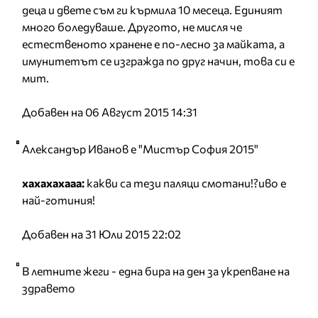
деца и двете съм ги кърмила 10 месеца. Единият
много боледуваше. Другото, не мисля че
естественото хранене е по-лесно за майката, а
имунитетът се изгражда по друг начин, това си е
мит.
Добавен на 06 Август 2015 14:31
Александър Иванов е "Мистър София 2015"
хахахахааа:
какви са тези паляци смотани!?иво е
най-готиния!
Добавен на 31 Юли 2015 22:02
В летните жеги - една бира на ден за укрепване на
здравето