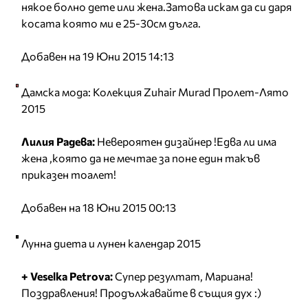
някое болно дете или жена.Затова искам да си даря
косата която ми е 25-30см дълга.
Добавен на 19 Юни 2015 14:13
Дамска мода: Колекция Zuhair Murad Пролет-Лято
2015
Лилия Радева:
Невероятен дизайнер !Едва ли има
жена ,която да не мечтае за поне един такъв
приказен тоалет!
Добавен на 18 Юни 2015 00:13
Лунна диета и лунен календар 2015
+ Veselka Petrova:
Супер резултат, Мариана!
Поздравления! Продължавайте в същия дух :)