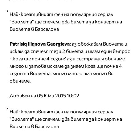
Най-креативният фен на популярния сериал
"Виолета" ще спечели два билета за концерт на
Виолета в Барселона
Patrisiq Iliqnova Georgieva:
аз обожавам Виолета и
искам да спечеля тези 2 билета и имам един въпрос
- кога ще почне 4 сезон? аз и сестра ми я обичаме
много и затова искаме да знаем кога ще почне 4
сезон на Виолета. много много ама много ви
обичаме.
Добавен на 05 Юли 2015 10:02
Най-креативният фен на популярния сериал
"Виолета" ще спечели два билета за концерт на
Виолета в Барселона