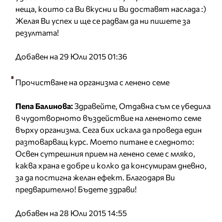
неща, които са Ви вкусни и Ви доставят наслада :)
Желая Ви успех и ще се радвам да ни пишете за
резултата!
Добавен на 29 Юли 2015 01:36
Прочистване на организма с ленено семе
Пепа Балинова:
Здравейте, Отдавна съм се убедила
в чудотворното въздействие на лененото семе
върху организма. Сега бих искала да проведа един
разтоварващ курс. Моето питане е следното:
Освен сутрешния прием на ленено семе с мляко,
каква храна е добре и колко да консумирам дневно,
за да постигна желан ефект. Благодаря Ви
предварително! Бъдете здрави!
Добавен на 28 Юли 2015 14:55