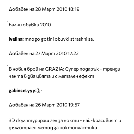
Добавен на 28 Март 2010 18:19
Бални обувки 2010
ivelina:
mnogo gotini obuvki strashni sa.
Добавен на 27 Март 2010 17:22
В новия брой на GRAZIA: Супер подарък - тренди
чанта в два цвята и с метален ефект
gabincetyyy:
};-
Добавен на 26 Март 2010 19:57
3D скулптуриращ гел за нокти - най-красивият и
дълготраен метод за ноктопластика