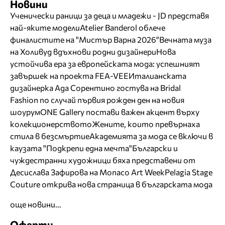
Новини
Ученически раници за деца и младежи - JD представя
най-яките модели
Atelier Banderol облече
финалистите на "Мистър Варна 2026"
Вечната муза
на Холивуд вдъхнови родни дизайнери
Нова
устойчива ера за европейската мода: успешният
завършек на проекта FEA-VEE
Италианската
дизайнерка Ада Сорентино гостува на Bridal
Fashion по случай първия рожден ден на новия
шоурум
ONE Gallery постави важен акцент върху
колекционерството
Жените, които превърнаха
стила в безсмъртие
Академията за мода се включи в
каузата "Подкрепи една мечта"
Български и
чуждестранни художници бяха представени от
Десислава Зафирова на Monaco Art Week
Pelagia Stage
Couture открива нова страница в българската мода
още новини...
Оферти