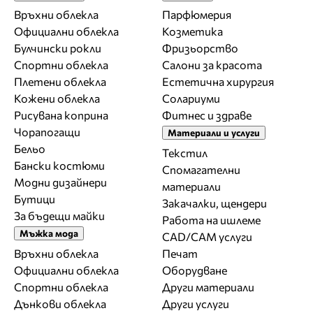
Връхни облекла
Парфюмерия
Официални облекла
Козметика
Булчински рокли
Фризьорство
Спортни облекла
Салони за красота
Плетени облекла
Естетична хирургия
Кожени облекла
Солариуми
Рисувана коприна
Фитнес и здраве
Чорапогащи
Материали и услуги
Бельо
Текстил
Бански костюми
Спомагателни
Модни дизайнери
материали
Бутици
Закачалки, щендери
За бъдещи майки
Работа на ишлеме
Мъжка мода
CAD/CAM услуги
Връхни облекла
Печат
Официални облекла
Оборудване
Спортни облекла
Други материали
Дънкови облекла
Други услуги