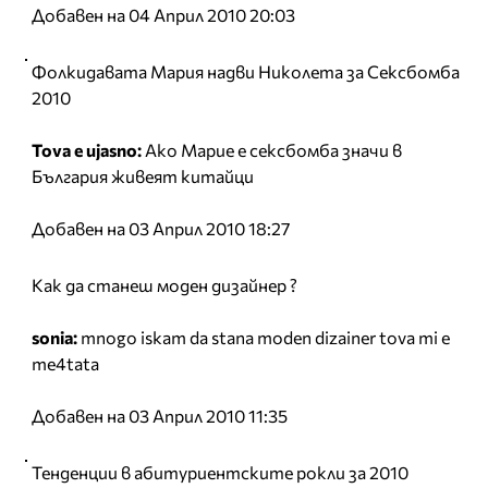
Добавен на 04 Април 2010 20:03
Фолкидавата Мария надви Николета за Сексбомба
2010
Tova e ujasno:
Ако Марие е сексбомба значи в
България живеят китайци
Добавен на 03 Април 2010 18:27
Как да станеш моден дизайнер ?
sonia:
mnogo iskam da stana moden dizainer tova mi e
me4tata
Добавен на 03 Април 2010 11:35
Тенденции в абитуриентските рокли за 2010