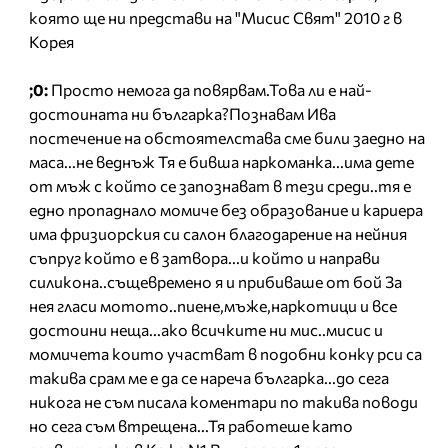
която ще ни представи на "Мисис Свят" 2010 г в
Корея
;0:
Просто немога да повярвам.Това ли е най-
достоината ни българка?Познавам Ива
постечение на обстоятелстава сме били заедно на
маса...не веднъж Тя е бивша наркоманка...има дете
от мъж с който се запознават в тези среди..тя е
едно пропаднало момиче без образование и кариера
има фризиорския си салон благодарение на нейния
съпруг който е в затвора...и който и направи
силикона..същевремено я и прибиваше от бой За
нея гласи мотото..пиене,мъже,наркотици и все
достоини неща...ако всичките ни мис..мисис и
момичета които участват в подобни конку рси са
такива срам ме е да се нареча българка...до сега
никога не съм писала коментари по такива поводи
но сега съм втрещена...Тя работеше като