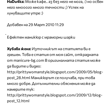
HaDu4ka:
Може кафе.. аз без него не мога, :) но освен
него мнооого много течности ;) Успех на
лунуващите утре :)
Добавен на 29 Март 2010 11:29
Ефектен маникюр с мраморни шарки
Хубава жена:
Източникът на статията ви е
грешен. Това е статия от моя сайт, открадната
от manicure-bg.com В оригиналната статия може
да видите и видео:
http://prittywomanstyle.blogspot.com/2009/05/blog-
post_28.html Маникюрът се получава, при това
много добре. Допълнителни обяснения може да
намерите тук:
http://prittywomanstyle.blogspot.com/2009/12/blog-
post_12.html