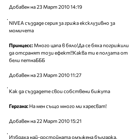
Добавен на 23 Март 2010 14:19
NIVEA създаде серия за грижа ексклузивно за
момичета
Принцесс:
Много цапа в бяло!Да се бяха погрижили
да отсранят този ефект!!Каква ти е ползата от
бели петнаБББ
Добавен на 23 Март 2010 11:27
Как да създадете свои собствени бижута
Гергана:
На мен също много ми харесват!
Добавен на 22 Март 2010 15:21
Избраха най-достойната омъжена българка,