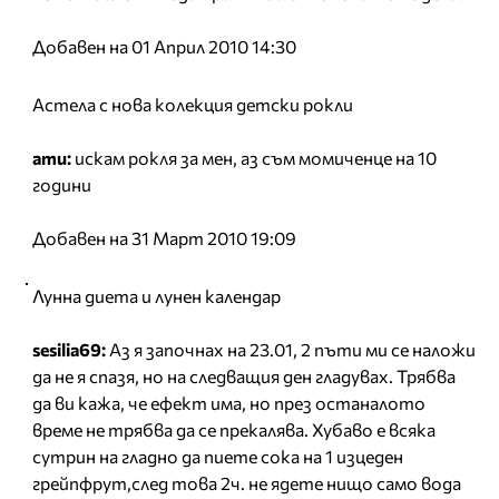
Добавен на 01 Април 2010 14:30
Астела с нова колекция детски рокли
ати:
искам рокля за мен, аз съм момиченце на 10
години
Добавен на 31 Март 2010 19:09
Лунна диета и лунен календар
sesilia69:
Аз я започнах на 23.01, 2 пъти ми се наложи
да не я спазя, но на следващия ден гладувах. Трябва
да ви кажа, че ефект има, но през останалото
време не трябва да се прекалява. Хубаво е всяка
сутрин на гладно да пиете сока на 1 изцеден
грейпфрут,след това 2ч. не ядете нищо само вода