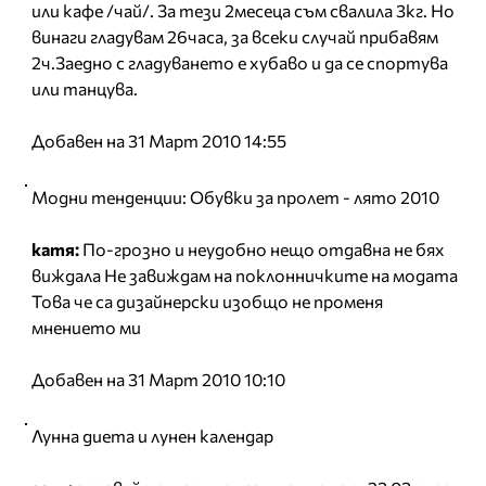
или кафе /чай/. За тези 2месеца съм свалила 3кг. Но
винаги гладувам 26часа, за всеки случай прибавям
2ч.Заедно с гладуването е хубаво и да се спортува
или танцува.
Добавен на 31 Март 2010 14:55
Модни тенденции: Обувки за пролет - лято 2010
катя:
По-грозно и неудобно нещо отдавна не бях
виждала Не завиждам на поклонничките на модата
Това че са дизайнерски изобщо не променя
мнението ми
Добавен на 31 Март 2010 10:10
Лунна диета и лунен календар