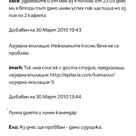
галя:
здравейте и от мен аз я почнах от 23 03 днес
ми е втори път дано имам успех пак ще пиша но аз
пия по 2 кафета
Добавен на 30 Март 2010 19:43
Лазерна епилация: Нежеланите косми вече не са
проблем
imarh:
Тук има списък с доста студия, предлагащи
лазерна епилация: http://epilacia.com/каталог/
лазерна-епилация-5
Добавен на 30 Март 2010 13:44
Лунна диета и лунен календар
Ели:
Aз днес ще пробвам - дано издържа.