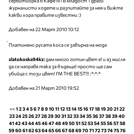
сервитиорка в Кафе N1 В младост 1 драги
журналисти ходете и разпитайте за нея и вижте
какви хора правите известни :)
Добавен на 22 Март 2010 10:12
Платинено русата коса се завърна на мода
zlatokoska94kz:
дам много готин цвят е! и аз мисля
да се направя така за бъдеще! просто ще сам
убийца с този цвят! I'M THE BEST!!! :*:*:*
Добавен на 21 Март 2010 19:52
<<
1
2
3
4
5
6
7
8
9
10
11
12
13
14
15
16
17
18
19
20
21
22
23
24
25
26
27
28
29
30
31
32
33
34
35
36
37
38
39
40
41
42
43
44
45
46
47
48
49
50
51
52
53
54
55
56
57
58
59
60
61
62
63
64
65
66
67
68
69
70
71
72
73
74
75
76