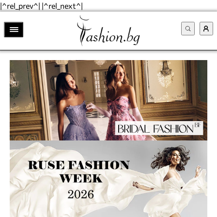
|^rel_prev^| |^rel_next^|