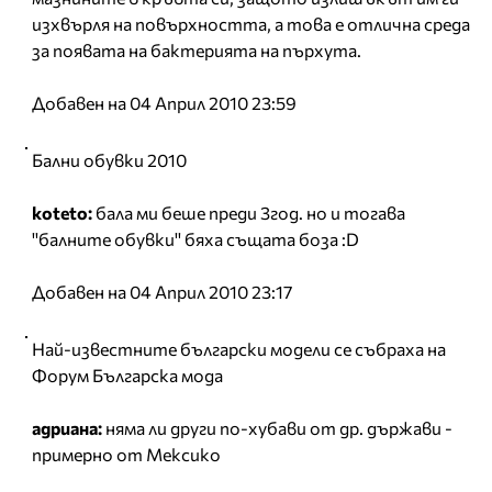
изхвърля на повърхността, а това е отлична среда
за появата на бактерията на пърхута.
Добавен на 04 Април 2010 23:59
Бални обувки 2010
koteto:
бала ми беше преди 3год. но и тогава
''балните обувки'' бяха същата боза :D
Добавен на 04 Април 2010 23:17
Най-известните български модели се събраха на
Форум Българска мода
адриана:
няма ли други по-хубави от др. държави -
примерно от Мексико