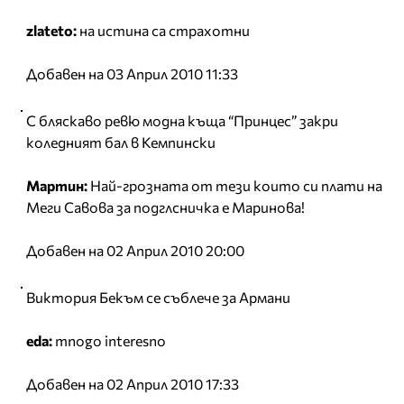
zlateto:
на истина са страхотни
Добавен на 03 Април 2010 11:33
С бляскаво ревю модна къща “Принцес” закри
коледният бал в Кемпински
Мартин:
Най-грозната от тези които си плати на
Меги Савова за подглсничка е Маринова!
Добавен на 02 Април 2010 20:00
Виктория Бекъм се съблече за Армани
eda:
mnogo interesno
Добавен на 02 Април 2010 17:33