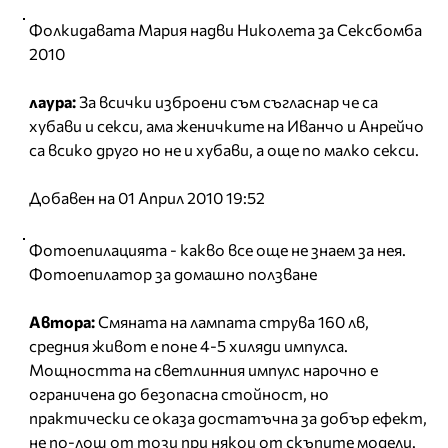
Фолкидавата Мария надви Николета за Сексбомба
2010
лаура:
За всички изброени съм съгласнар че са
хубави и секси, ама женичките на Иванчо и Анрейчо
са всико друго но не и хубави, а още по малко секси.
Добавен на 01 Април 2010 19:52
Фотоепилацията - какво все още не знаем за нея.
Фотоепилатор за домашно ползване
Автора:
Смяната на лампата струва 160 лв,
средния живот е поне 4-5 хиляди импулса.
Мощността на светлинния импулс нарочно е
ограничена до безопасна стойност, но
практически се оказа достатъчна за добър ефект,
не по-лош от този при някои от скъпите модели.