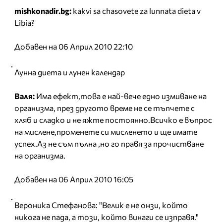
mishkonadir.bg:
kakvi sa chasovete za lunnata dieta v
Libia?
Добавен на 06 Април 2010 22:10
Лунна диета и лунен календар
Валя:
Има ефект,това е най-вече едно измиване на
организма, през другото време не се тъпчете с
хляб и сладко и не яжте постоянно.Всичко е въпрос
на мислене,променете си мисленето и ще имате
успех.Аз не съм пълна ,но го правя за прочистване
на организма.
Добавен на 06 Април 2010 16:05
Вероника Стефанова: "Велик е не онзи, който
никога не пада, а този, който винаги се изправя."