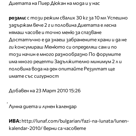
Диетата на Пиер Дюкан на мода и у нас
розали:
с този режим свалих 30 кг за 10 мл Успешно
задържам вече 2 г и половина Диетата е лесна
нямаш часове и точно меню за спазване
Достатъчно е да знаеш забранените храни и да не
ги консумираш Менюто си определяш сам и по
този начин е много разнообразно По форумите
има много рецепти Задължително минимум 2 л и
половина вода на ден опитайте Резултат ще
имате със сигурност
Добавен на 23 Март 2010 15:26
Лунна диета и лунен календар
ИВА:
http://lunaf.com/bulgarian/fazi-na-lunata/lunen-
kalendar-2010/ верни са часовете