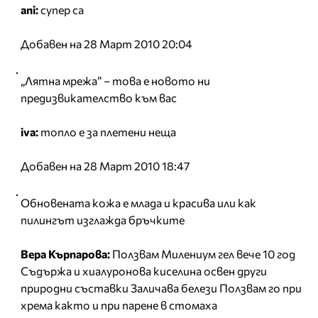
ani:
супер са
Добавен на 28 Март 2010 20:04
„Лятна мрежа” – това е новото ни
предизвикателство към вас
iva:
топло е за плетени неща
Добавен на 28 Март 2010 18:47
Обновената кожа е млада и красива или как
пилингът изглажда бръчките
Вера Кърпарова:
Ползвам Милениум гел вече 10 год
Съдържа и хиалуронова киселина освен други
природни съставки Заличава белези Ползвам го при
хрема както и при парене в стомаха