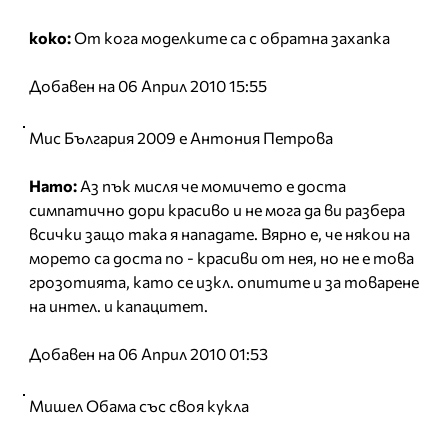
коко:
От кога моделките са с обратна захапка
Добавен на 06 Април 2010 15:55
Мис България 2009 е Антония Петрова
Нато:
Аз пък мисля че момичето е доста
симпатично дори красиво и не мога да ви разбера
всички защо така я нападате. Вярно е, че някои на
морето са доста по - красиви от нея, но не е това
грозотията, като се изкл. опитите и за товарене
на интел. и капацитет.
Добавен на 06 Април 2010 01:53
Мишел Обама със своя кукла