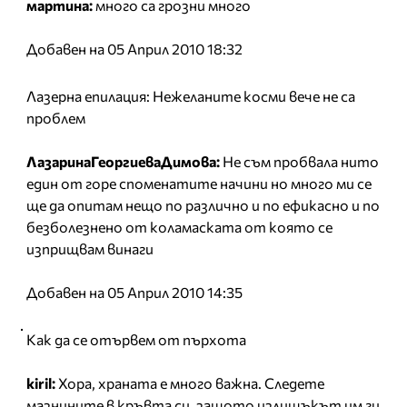
мартина:
много са грозни много
Добавен на 05 Април 2010 18:32
Лазерна епилация: Нежеланите косми вече не са
проблем
ЛазаринаГеоргиеваДимова:
Не съм пробвала нито
един от горе споменатите начини но много ми се
ще да опитам нещо по различно и по ефикасно и по
безболезнено от коламаската от която се
изприщвам винаги
Добавен на 05 Април 2010 14:35
Как да се отървем от пърхота
kiril:
Хора, храната е много важна. Следете
мазнините в кръвта си, защото излишъкът им ги