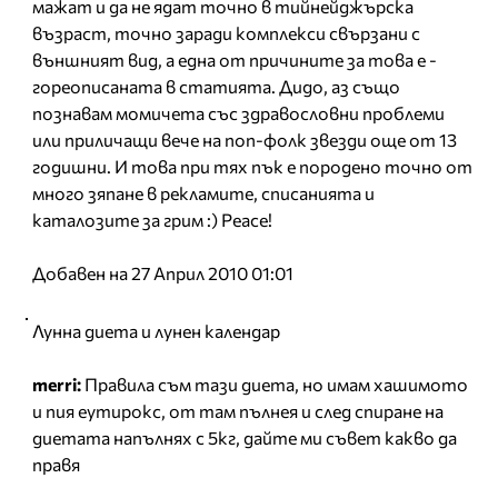
мажат и да не ядат точно в тийнейджърска
възраст, точно заради комплекси свързани с
външният вид, а една от причините за това е -
гореописаната в статията. Дидо, аз също
познавам момичета със здравословни проблеми
или приличащи вече на поп-фолк звезди още от 13
годишни. И това при тях пък е породено точно от
много зяпане в рекламите, списанията и
каталозите за грим :) Peace!
Добавен на 27 Април 2010 01:01
Лунна диета и лунен календар
merri:
Правила съм тази диета, но имам хашимото
и пия еутирокс, от там пълнея и след спиране на
диетата напълнях с 5кг, дайте ми съвет какво да
правя