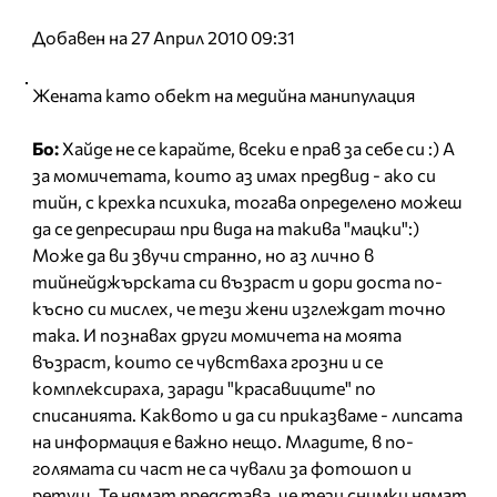
Добавен на 27 Април 2010 09:31
Жената като обект на медийна манипулация
Бо:
Хайде не се карайте, всеки е прав за себе си :) А
за момичетата, които аз имах предвид - ако си
тийн, с крехка психика, тогава определено можеш
да се депресираш при вида на такива "мацки":)
Може да ви звучи странно, но аз лично в
тийнейджърската си възраст и дори доста по-
късно си мислех, че тези жени изглеждат точно
така. И познавах други момичета на моята
възраст, които се чувстваха грозни и се
комплексираха, заради "красавиците" по
списанията. Каквото и да си приказваме - липсата
на информация е важно нещо. Младите, в по-
голямата си част не са чували за фотошоп и
ретуш. Те нямат представа, че тези снимки нямат