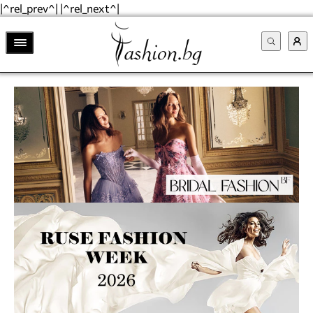
|^rel_prev^| |^rel_next^|