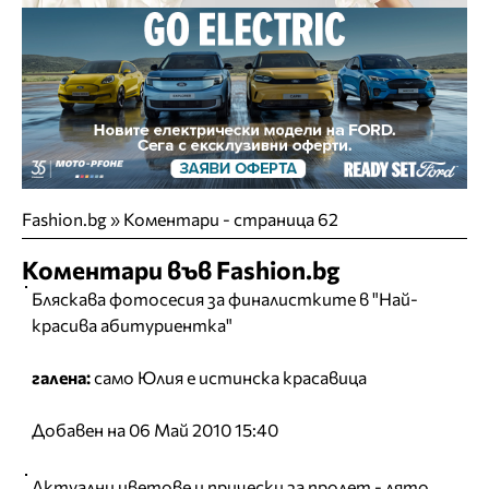
Fashion.bg
»
Коментари - страница 62
Коментари във Fashion.bg
Бляскава фотосесия за финалистките в "Най-
красива абитуриентка"
галена:
само Юлия е истинска красавица
Добавен на 06 Май 2010 15:40
Актуални цветове и прически за пролет - лято