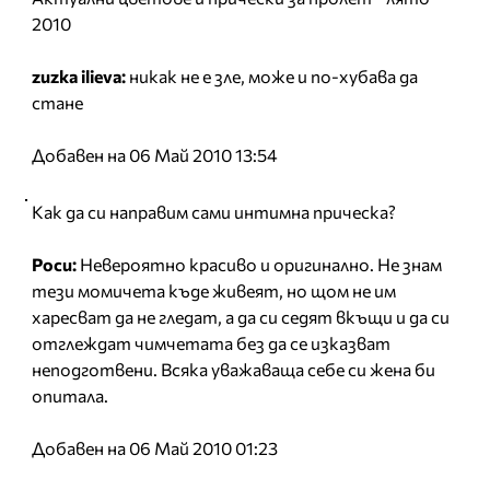
2010
zuzka ilieva:
никак не е зле, може и по-хубава да
стане
Добавен на 06 Май 2010 13:54
Как да си направим сами интимна прическа?
Роси:
Невероятно красиво и оригинално. Не знам
тези момичета къде живеят, но щом не им
харесват да не гледат, а да си седят вкъщи и да си
отглеждат чимчетата без да се изказват
неподготвени. Всяка уважаваща себе си жена би
опитала.
Добавен на 06 Май 2010 01:23