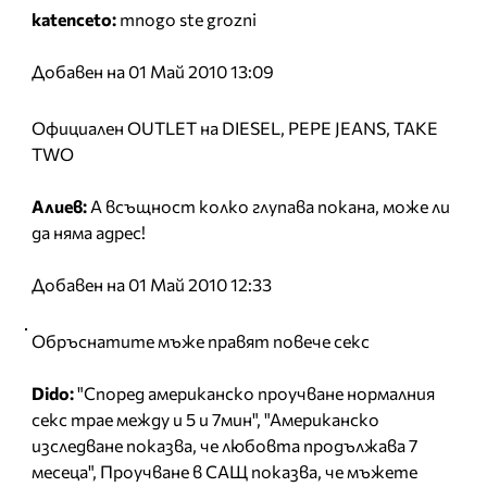
katenceto:
mnogo ste grozni
Добавен на 01 Май 2010 13:09
Официален OUTLET на DIESEL, PEPE JEANS, TAKE
TWO
Алиев:
А всъщност колко глупава покана, може ли
да няма адрес!
Добавен на 01 Май 2010 12:33
Обръснатите мъже правят повече секс
Dido:
"Според американско проучване нормалния
секс трае между и 5 и 7мин", "Американско
изследване показва, че любовта продължава 7
месеца", Проучване в САЩ показва, че мъжете