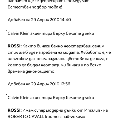
направят ще се депресират и боледуват!
Естествен подбор това е!
Добавен на 29 Април 2010 14:40
Calvin Klein акцентира върху белите дънки
ROSSI:
Както винаги вечно неостаряващ деним-
стил ще бъде на гребена на модата. Хубавото е, че
ще можем да носим различни цветове на денима, с
което да бъдем неотразими винаги и по всяко
време на денонощието.
Добавен на 29 Април 2010 12:56
Calvin Klein акцентира върху белите дънки
ROSSI:
Имам супер модерни дънки от Италия - на
ROBERTO CAVALI, които с най-голямо