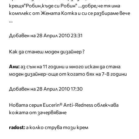
крещя"Робин,къде си Робин" ...добре,че тя има
комплекс от Жената Котка и си се разбираме вече
...
Добавен на 28 Април 2010 23:31
Как да станеш моден дизайнер ?
Ани:
аз съм на 11 години и много искам да стана
моден дизайнер-още от когато бях на 7-8 години
Добавен на 28 Април 2010 17:30
Новата серия Eucerin® Anti-Redness облекчава
кожата от зачервяване
radost:
а колко струва този крем