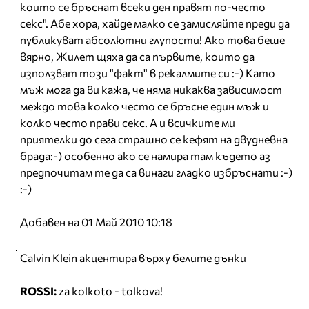
които се бръснат всеки ден правят по-често
секс". Абе хора, хайде малко се замисляйте преди да
публикуват абсолютни глупости! Ако това беше
вярно, Жилет щяха да са първите, които да
използват този "факт" в рекалмите си :-) Като
мъж мога да ви кажа, че няма никаква зависимост
междо това колко често се бръсне един мъж и
колко често прави секс. А и всичките ми
приятелки до сега страшно се кефят на двудневна
брада:-) особенно ако се намира там където аз
предпочитам те да са винаги гладко избръснати :-)
:-)
Добавен на 01 Май 2010 10:18
Calvin Klein акцентира върху белите дънки
ROSSI:
za kolkoto - tolkova!