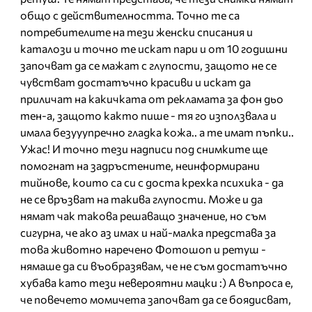
общо с действителността. Точно те са
потребителите на тези женски списания и
каталози и точно те искат пари и от 10 годишни
започват да се мажат с глупости, защото не се
чувстват достатъчно красиви и искат да
приличат на какичката от рекламата за фон дьо
тен-а, защото както пише - тя го използвала и
имала безууупречно гладка кожа.. а те имат пъпки..
Ужас! И точно тези надписи под снимките ще
помогнат на задръстените, неинформирани
тийнове, които са си с доста крехка психика - да
не се връзват на такива глупости. Може и да
нямат чак такова решаващо значение, но съм
сигурна, че ако аз имах и най-малка представа за
това животно наречено Фотошоп и ретуш -
нямаше да си въобразявам, че не съм достатъчно
хубава като тези невероятни мацки :) А въпроса е,
че повечето момичета започват да се боядисват,