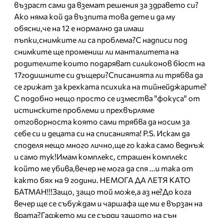
възраст сами да вземат решения за здравето си?
Ако няма кой да възпита това дете и да му
обясни,че на 12 е нормално да имаш
пъпки,снимките ли са проблема?С надписи под
снимките ще промениш ли манталитета на
родителите които подаряват силиконов бюст на
17годишните си дъщери?Списанията ли трябва да
се грижат за крехката психика на тийнейджарите?
С подобно нещо просто се измества "фокуса" от
истинските проблеми и прехвърляме
отговорноста която сами трябва да носим за
себе си и децата си на списанията! P.S. Искам да
споделя нещо много лично,ще го кажа само веднъж
и само тук!Имам комплекс, страшен комплекс
който ме убива,вечер не мога да спя ...и така от
както бях на 9 години. НЕМОГА ДА ЛЕТЯ КАТО
БАТМАН!!!Защо, защо той може,а аз не?До кога
вечер ще се събуждам и чаршафа ще ми е вързан на
врата?Гаджето ми се сърди защото на сън