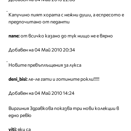
Капучино пият хората с нежни души, а еспресото е
предпочитано от педанти
nane:
от всичко казано до тук нищо не е вярно
Добавен на 04 Май 2010 20:34
Новите превъплъщения за лукса
deni_bisi:
ле-ле гати и готините рокли!!!!!
Добавен на 04 Май 2010 14:24
Виргиния Здравкова показва три нови колекции в
едно ревю
viti:
яки са