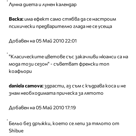
Лунна диета и лунен календар
Веска:
има ефект само стябва да се настроим
психически предварително глада не се усеща
Добавен на 05 Май 2010 22:01
"Класическите цветове със закачливи нюанси са на
мода този сезон" - съветват френски топ
коафьори
daniela camova:
здрасти, аз съм с къдрава коса и не
знам необходимата прическа за лятото
Добавен на 05 Май 2010 17:19
Бельо без дръжки, което се лепи за тялото от
Shibue