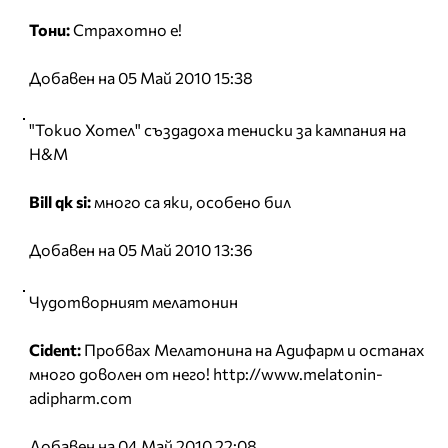
Тони:
Страхотно е!
Добавен на 05 Май 2010 15:38
"Токио Хотел" създадоха тениски за кампания на
H&M
Bill qk si:
много са яки, особено бил
Добавен на 05 Май 2010 13:36
Чудотворният мелатонин
Cident:
Пробвах Мелатонина на Адифарм и останах
много доволен от него! http://www.melatonin-
adipharm.com
Добавен на 04 Май 2010 22:08