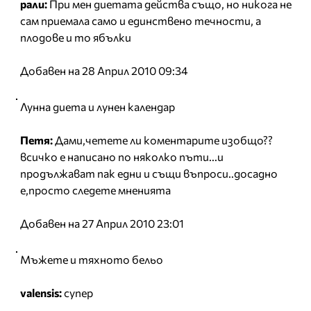
рали:
При мен диетата действа също, но никога не
сам приемала само и единствено течности, а
плодове и то ябълки
Добавен на 28 Април 2010 09:34
Лунна диета и лунен календар
Петя:
Дами,четете ли коментарите изобщо??
всичко е написано по няколко пъти...и
продължават пак едни и същи въпроси..досадно
е,просто следете мненията
Добавен на 27 Април 2010 23:01
Мъжете и тяхното бельо
valensis:
супер