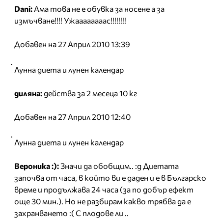
Dani:
Ама това не е обувка за носене а за
измъчване!!!! Ужаааааааас!!!!!!!!
Добавен на 27 Април 2010 13:39
Лунна диета и лунен календар
диляна:
действа за 2 месеца 10 кг
Добавен на 27 Април 2010 12:40
Лунна диета и лунен календар
Вероника :):
Значи да обобщим.. :д Диетата
започва от часа, в който ви е даден и е в Българско
време и продължава 24 часа (за по добър ефект
още 30 мин.). Но не разбирам какво трябва да е
захранването :( С плодове ли ..