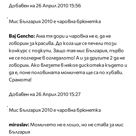
Добавен на 26 Април 2010 15:56
Мис България 2010 е чаровна брюнетка
Baj Gencho:
Ама тя дори и чаровна не е, да не
говорим за красива. До кога ще се печели този
конкурс с подкупи. Защо тая мис България, първо
не се погледне в огледалото! А и за другите 2 да не
говорим. Ако влезете в някоя дискотека където и
да е, поне половината момичета ще са по хубави.
Срамота!
Добавен на 26 Април 2010 15:27
Мис България 2010 е чаровна брюнетка
miroslav:
Момичето не е лошо, но не става за мис
България