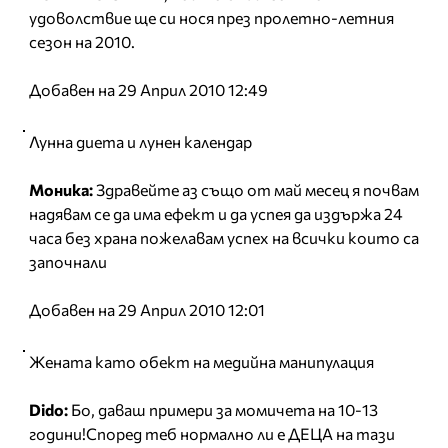
удоволствие ще си нося през пролетно-летния
сезон на 2010.
Добавен на 29 Април 2010 12:49
Лунна диета и лунен календар
Моника:
Здравейте аз също от май месец я почвам
надявам се да има ефект и да успея да издържа 24
часа без храна пожелавам успех на всички които са
започнали
Добавен на 29 Април 2010 12:01
Жената като обект на медийна манипулация
Dido:
Бо, даваш примери за момичета на 10-13
години!Според теб нормално ли е ДЕЦА на тази