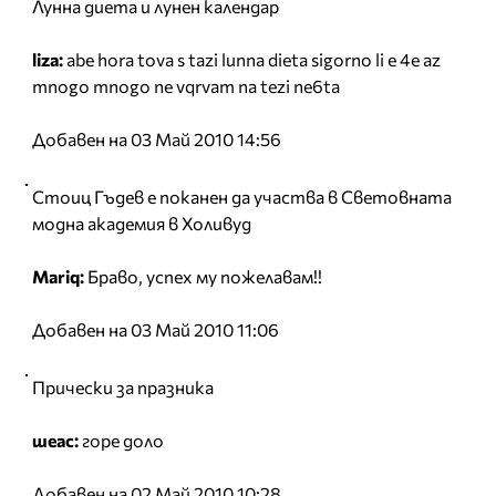
Лунна диета и лунен календар
liza:
abe hora tova s tazi lunna dieta sigorno li e 4e az
mnogo mnogo ne vqrvam na tezi ne6ta
Добавен на 03 Май 2010 14:56
Стоиц Гъдев е поканен да участва в Световната
модна академия в Холивуд
Mariq:
Браво, успех му пожелавам!!
Добавен на 03 Май 2010 11:06
Прически за празника
шеас:
горе доло
Добавен на 02 Май 2010 10:28