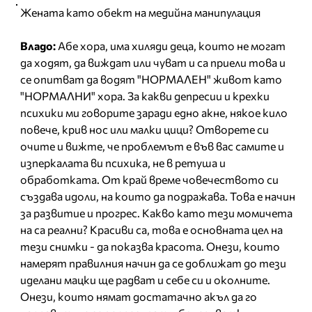
Жената като обект на медийна манипулация
Владо:
Абе хора, има хиляди деца, които не могат
да ходят, да виждат или чуват и са приели това и
се опитват да водят "НОРМАЛЕН" живот като
"НОРМАЛНИ" хора. За какви депресии и крехки
психики ми говорите заради едно акне, някое кило
повече, крив нос или малки цици? Отворете си
очите и вижте, че проблемът е във вас самите и
изперкалата ви психика, не в ретуша и
обработката. От край време човечеството си
създава идоли, на които да подражава. Това е начин
за развитие и прогрес. Какво като тези момичета
на са реални? Красиви са, това е основната цел на
тези снимки - да показва красота. Онези, които
намерят правилния начин да се доближат до тези
иделани мацки ще радват и себе си и околните.
Онези, които нямат достатачно акъл да го