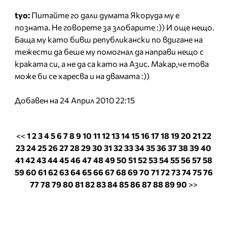
tyo:
Питайте го дали думата Якоруда му е
позната. Не говорете за злобарите :)) И още нещо.
Баща му като бивш републикански по вдигане на
тежести да беше му помогнал да направи нещо с
краката си, а не да са като на Азис. Макар,че това
може би се харесва и на двамата :))
Добавен на 24 Април 2010 22:15
<<
1
2
3
4
5
6
7
8
9
10
11
12
13
14
15
16
17
18
19
20
21
22
23
24
25
26
27
28
29
30
31
32
33
34
35
36
37
38
39
40
41
42
43
44
45
46
47
48
49
50
51
52
53
54
55
56
57
58
59
60
61
62
63
64
65
66
67
68
69
70
71
72
73
74
75
76
77
78
79
80
81
82
83
84
85
86
87
88
89
90
>>