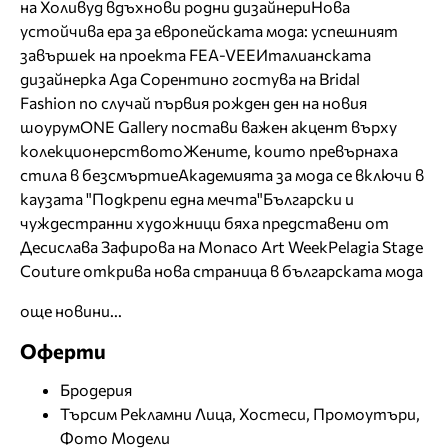
на Холивуд вдъхнови родни дизайнери
Нова
устойчива ера за европейската мода: успешният
завършек на проекта FEA-VEE
Италианската
дизайнерка Ада Сорентино гостува на Bridal
Fashion по случай първия рожден ден на новия
шоурум
ONE Gallery постави важен акцент върху
колекционерството
Жените, които превърнаха
стила в безсмъртие
Академията за мода се включи в
каузата "Подкрепи една мечта"
Български и
чуждестранни художници бяха представени от
Десислава Зафирова на Monaco Art Week
Pelagia Stage
Couture открива нова страница в българската мода
още новини...
Оферти
Бродерия
Търсим Рекламни Лица, Хостеси, Промоутъри,
Фото Модели